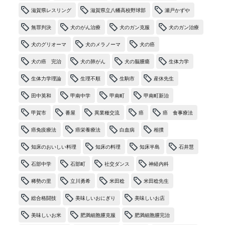
滋賀県レスリング
滋賀県立八幡高校野球部
瀬戸かずや
無罪判決
犬のがん治療
犬のガン克服
犬のガン治療
犬のグリオーマ
犬のメラノーマ
犬の癌
犬の癌 完治
犬の肺がん
犬の脳腫瘍
生体力学
生体力学理論
生理不順
生駒市
産休先生
田中英和
甲南中学
甲南町
甲南町新治
甲賀市
番屋
異業種交流
癌
癌 食事療法
癌免疫療法
癌栄養療法
白血病
相撲
知床のおいしい料理
知床の料理
知床半島
石井慧
石部中学
石部町
社交ダンス
神経内科
稀勢の里
立川勇希
米田稔
米田稔先生
総合格闘技
美味しいおにぎり
美味しいお店
美味しいお米
肥満細胞腫克服
肥満細胞腫完治