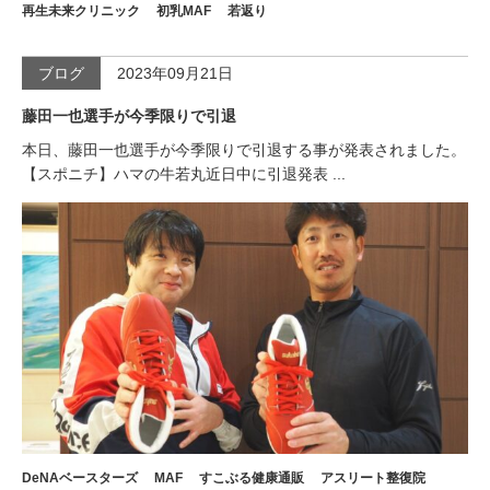
再生未来クリニック
初乳MAF
若返り
ブログ
2023年09月21日
藤田一也選手が今季限りで引退
本日、藤田一也選手が今季限りで引退する事が発表されました。
【スポニチ】ハマの牛若丸近日中に引退発表 ...
DeNAベースターズ
MAF
すこぶる健康通販
アスリート整復院