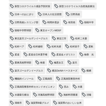
新型コロナウイルス感染予防対策
新型コロナウイルス自然免疫療法
日本一のおにぎり
日本人の生活習慣
日野高校
日野高校レスリング部
時間外受診
有田焼
朝桜中学
朝桜中学野球部
東京オープンWDSF
東北楽天ゴールデンイーグルス
東近江市
松村ご夫妻
松村ペア
松村健樹
松村夫婦
松村栄子
柔軟
柔道
柔道全日本選手権
柔道金メダリスト
柚香 光
栗東高校野球部
検査
極悪女王
楽天
楽天ゴールデンイーグルス
横浜DeNAベースターズ
横綱
機能的インソール
正風病院
正風病院整形外科
正風病院整形外科セカンドオピニオン
歪み
水素
水素吸引療法
河瀨高校野球部
海鮮料理番屋
消毒
湖南市
滋賀県B級グルメ
滋賀県のおいしいお米