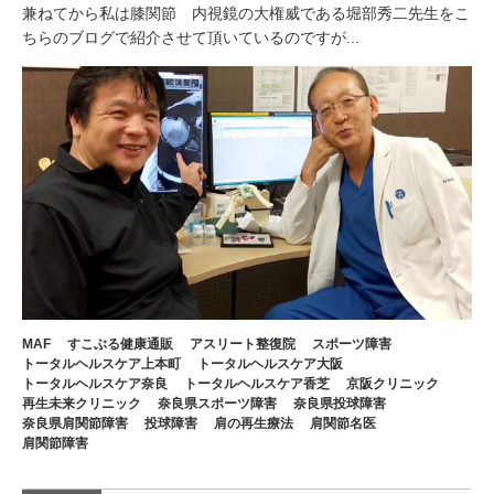
兼ねてから私は膝関節 内視鏡の大権威である堀部秀二先生をこ
ちらのブログで紹介させて頂いているのですが...
MAF
すこぶる健康通販
アスリート整復院
スポーツ障害
トータルヘルスケア上本町
トータルヘルスケア大阪
トータルヘルスケア奈良
トータルヘルスケア香芝
京阪クリニック
再生未来クリニック
奈良県スポーツ障害
奈良県投球障害
奈良県肩関節障害
投球障害
肩の再生療法
肩関節名医
肩関節障害