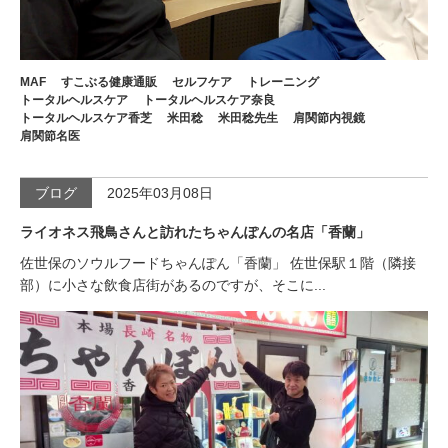
MAF
すこぶる健康通販
セルフケア
トレーニング
トータルヘルスケア
トータルヘルスケア奈良
トータルヘルスケア香芝
米田稔
米田稔先生
肩関節内視鏡
肩関節名医
ブログ
2025年03月08日
ライオネス飛鳥さんと訪れたちゃんぽんの名店「香蘭」
佐世保のソウルフードちゃんぽん「香蘭」 佐世保駅１階（隣接
部）に小さな飲食店街があるのですが、そこに...