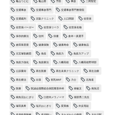
亀山つとむ
亀山努
予防
事故
二岡智宏
交通事故
交通事故専門
交通事故専門整骨院
交通裁判
京阪クリニック
人口関節
佐世保
佐世保バーガー
佐世保リベラ
佐世保名物
保存的療法
信州
俳優
倉本一真選手
倉田珠里亜
健康保険
健康寿命
健康食品
元宝塚歌劇団
免役
免疫力
免疫力アップ
免疫力強化
免疫療法
八幡高校
八幡高校野球部
公訴棄却
再生医療
再生未来クリニック
再生治療
再生療法
出張
初乳MAF
力士
北海道
医療
医誠会国際総合病院整形外科
南敏文
南魚沼
南魚沼おにぎり
口腔内メラノーマ
堀部秀二先生
塚田真希
塩沢おにぎり
変異株
外反母趾
多発性骨髄種
多頭飼い
大ケガからの復帰
大白川駅