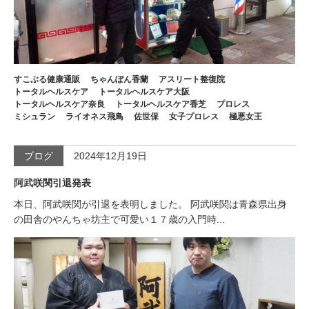
すこぶる健康通販
ちゃんぽん香蘭
アスリート整復院
トータルヘルスケア
トータルヘルスケア大阪
トータルヘルスケア奈良
トータルヘルスケア香芝
プロレス
ミシュラン
ライオネス飛鳥
佐世保
女子プロレス
極悪女王
ブログ
2024年12月19日
阿武咲関引退発表
本日、阿武咲関が引退を表明しました。 阿武咲関は青森県出身
の田舎のやんちゃ坊主で可愛い１７歳の入門時...