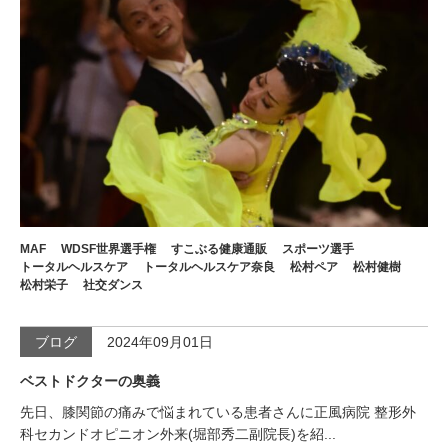
MAF
WDSF世界選手権
すこぶる健康通販
スポーツ選手
トータルヘルスケア
トータルヘルスケア奈良
松村ペア
松村健樹
松村栄子
社交ダンス
ブログ
2024年09月01日
ベストドクターの奥義
先日、膝関節の痛みで悩まれている患者さんに正風病院 整形外
科セカンドオピニオン外来(堀部秀二副院長)を紹...