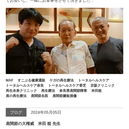
でお会いし、一緒にお食事をさせて頂きました...
MAF
すこぶる健康通販
ケガの再生療法
トータルヘルスケア
トータルヘルスケア奈良
トータルヘルスケア香芝
京阪クリニック
再生未来クリニック
再生療法
奈良県肩関節障害
米田稔
肩の再生療法
肩関節名医
肩関節腱板損傷
ブログ
2024年05月05日
肩関節の大権威 米田 稔 先生