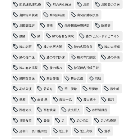
肥満細胞腫治療
肩の再生療法
肩痛
肩関節の名医
肩関節内視鏡
肩関節名医
肩関節腱板損傷
肩関節障害
肺癌
能登川高校野球部
脳腫瘍
腰痛
膝
膝で有名な病院
膝のセカンドオピニオン
膝の名医
膝の名医大阪
膝の名医奈良
膝の大権威
膝の専門医
膝の専門外来
膝の専門病院
膝の手術
膝の有名病院
膝の痛み
膝関節内視鏡手術
膝関節名医
舞台俳優
舞台女優
花組
花組公演
若返り
華 優希
華優希
蒲生町
蕎麦
薪谷 翠
藤田一也
藤田選手
裁判
西村光夫
西村農産
読売巨人
谷野製麺所
谷野食堂
負傷
足
足の悩み
足の治療院
足利市 奥田接骨院
近江米
近江高校
選手