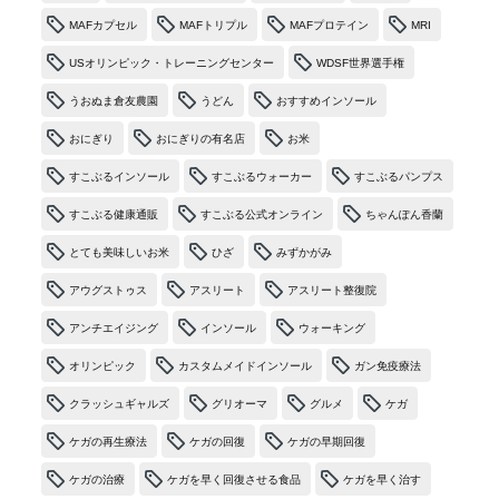
MAFカプセル
MAFトリプル
MAFプロテイン
MRI
USオリンピック・トレーニングセンター
WDSF世界選手権
うおぬま倉友農園
うどん
おすすめインソール
おにぎり
おにぎりの有名店
お米
すこぶるインソール
すこぶるウォーカー
すこぶるパンプス
すこぶる健康通販
すこぶる公式オンライン
ちゃんぽん香蘭
とても美味しいお米
ひざ
みずかがみ
アウグストゥス
アスリート
アスリート整復院
アンチエイジング
インソール
ウォーキング
オリンピック
カスタムメイドインソール
ガン免疫療法
クラッシュギャルズ
グリオーマ
グルメ
ケガ
ケガの再生療法
ケガの回復
ケガの早期回復
ケガの治療
ケガを早く回復させる食品
ケガを早く治す