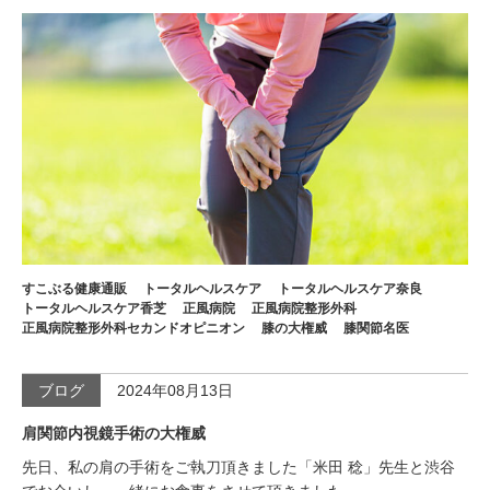
すこぶる健康通販
トータルヘルスケア
トータルヘルスケア奈良
トータルヘルスケア香芝
正風病院
正風病院整形外科
正風病院整形外科セカンドオピニオン
膝の大権威
膝関節名医
ブログ
2024年08月13日
肩関節内視鏡手術の大権威
先日、私の肩の手術をご執刀頂きました「米田 稔」先生と渋谷