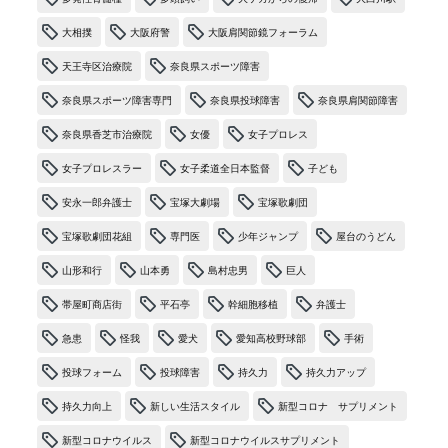
大相撲
大阪府警
大阪肩関節鏡フォーラム
天王寺区治療院
奈良県スポーツ障害
奈良県スポーツ障害専門
奈良県投球障害
奈良県肩関節障害
奈良県香芝市治療院
女優
女子プロレス
女子プロレスラー
女子柔道全日本監督
子ども
安永一郎弁護士
宝塚大劇場
宝塚歌劇団
宝塚歌劇団花組
専門医
少年ジャンプ
屋台のうどん
山形和行
山本勇
島村忠男
巨人
帯屋町商店街
平石亭
幹細胞移植
弁護士
急患
怪我
愛犬
愛知高校野球部
手術
投球フォーム
投球障害
持久力
持久力アップ
持久力向上
新しい生活スタイル
新型コロナ サプリメント
新型コロナウイルス
新型コロナウイルスサプリメント