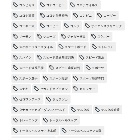
コシヒカリ
コナコーヒー
コロナウイルス
コロナ対策
コロナ自然療法
コンビニ
コーギー
コーギー犬
コーヒー
ゴルフ
サイエンスクリニック
サーモン
シューズ
ジャガー横田
スケボー
スケボーフリースタイル
スケートボード
ストレッチ
スパイク
スピード超過無罪判決
スピード違反
スピード違反不服
スピード違反裁判
スポーツ
スポーツ選手
スポーツ障害
スポーツ障害専門
スヤキ
セカンドオピニオン
セルフケア
ゼロワンアース
タカラヅカ
タナカヒデカズ・ダンスワールド
デルタ株
デルタ株対策
トレーニング
トータルヘルスケア
トータルヘルスケア上本町
トータルヘルスケア大阪