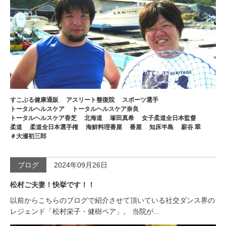
すこぶる健康通販
アスリート整復院
スポーツ選手
トータルヘルスケア
トータルヘルスケア奈良
トータルヘルスケア香芝
北海道
塚田真希
女子柔道全日本監督
柔道
柔道全日本選手権
海鮮料理番屋
番屋
知床半島
薪谷 翠
＃大瀬初三郎
ブログ
2024年09月26日
松村ご夫妻！快挙です！！
以前からこちらのブログで紹介させて頂いている社交ダンス界の
レジェンド「松村栄子・健樹ペア」。 当院が...