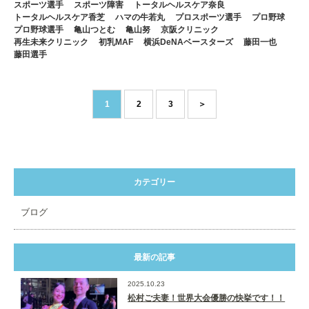
スポーツ選手
スポーツ障害
トータルヘルスケア奈良
トータルヘルスケア香芝
ハマの牛若丸
プロスポーツ選手
プロ野球
プロ野球選手
亀山つとむ
亀山努
京阪クリニック
再生未来クリニック
初乳MAF
横浜DeNAベースターズ
藤田一也
藤田選手
1
2
3
＞
カテゴリー
ブログ
最新の記事
2025.10.23
松村ご夫妻！世界大会優勝の快挙です！！