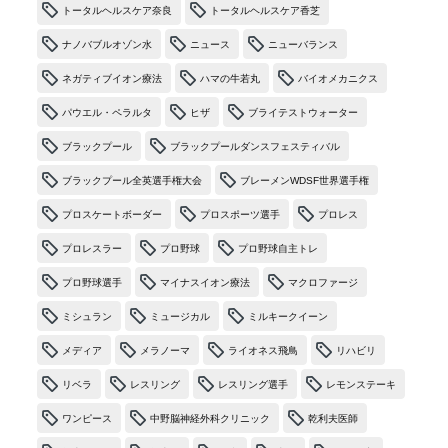
トータルヘルスケア奈良
トータルヘルスケア香芝
ナノバブルオゾン水
ニュース
ニューバランス
ネガティブイオン療法
ハマの牛若丸
バイオメカニクス
パウエル・ペラルタ
ヒザ
ブライテストウォーター
ブラックプール
ブラックプールダンスフェスティバル
ブラックプール全英選手権大会
ブレーメンWDSF世界選手権
プロスケートボーダー
プロスポーツ選手
プロレス
プロレスラー
プロ野球
プロ野球自主トレ
プロ野球選手
マイナスイオン療法
マクロファージ
ミシュラン
ミュージカル
ミルキークイーン
メディア
メラノーマ
ライオネス飛鳥
リハビリ
リベラ
レスリング
レスリング選手
レモンステーキ
ワンピース
中野脳神経外科クリニック
乾利夫医師