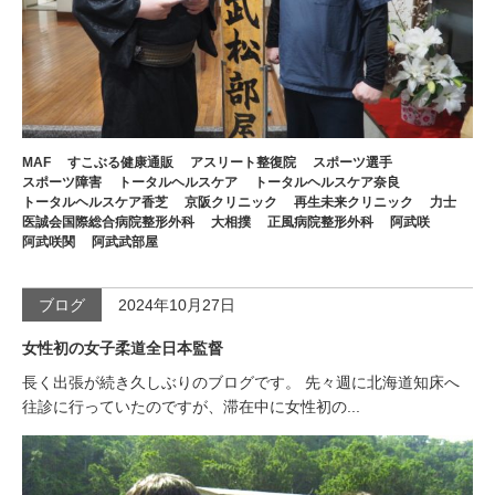
MAF
すこぶる健康通販
アスリート整復院
スポーツ選手
スポーツ障害
トータルヘルスケア
トータルヘルスケア奈良
トータルヘルスケア香芝
京阪クリニック
再生未来クリニック
力士
医誠会国際総合病院整形外科
大相撲
正風病院整形外科
阿武咲
阿武咲関
阿武武部屋
ブログ
2024年10月27日
女性初の女子柔道全日本監督
長く出張が続き久しぶりのブログです。 先々週に北海道知床へ
往診に行っていたのですが、滞在中に女性初の...