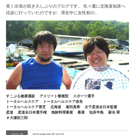
長く出張が続き久しぶりのブログです。 先々週に北海道知床へ
往診に行っていたのですが、滞在中に女性初の...
すこぶる健康通販
アスリート整復院
スポーツ選手
トータルヘルスケア
トータルヘルスケア奈良
トータルヘルスケア香芝
北海道
塚田真希
女子柔道全日本監督
柔道
柔道全日本選手権
海鮮料理番屋
番屋
知床半島
薪谷 翠
＃大瀬初三郎