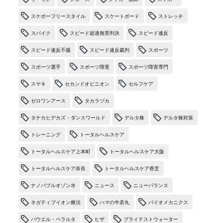
スケボーフリースタイル
スケートボード
ストレッチ
スパイク
スピード超過無罪判決
スピード違反
スピード違反不服
スピード違反裁判
スポーツ
スポーツ選手
スポーツ障害
スポーツ障害専門
スヤキ
セカンドオピニオン
セルフケア
ゼロワンアース
タカラヅカ
タナカヒデカズ・ダンスワールド
デルタ株
デルタ株対策
トレーニング
トータルヘルスケア
トータルヘルスケア上本町
トータルヘルスケア大阪
トータルヘルスケア奈良
トータルヘルスケア香芝
ナノバブルオゾン水
ニュース
ニューバランス
ネガティブイオン療法
ハマの牛若丸
バイオメカニクス
パウエル・ペラルタ
ヒザ
ブライテストウォーター