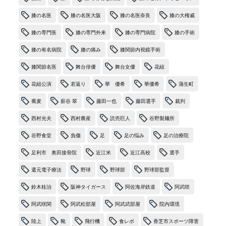
膝の名医
膝の名医大阪
膝の名医奈良
膝の大権威
膝の専門医
膝の専門外来
膝の専門病院
膝の手術
膝の有名病院
膝の痛み
膝関節内視鏡手術
膝関節名医
舞台俳優
舞台女優
花組
花組公演
若返り
華 優希
華優希
蒲生町
蕎麦
薪谷 翠
藤田一也
藤田選手
裁判
西村光夫
西村農産
読売巨人
谷野製麺所
谷野食堂
負傷
足
足の悩み
足の治療院
足利市 奥田接骨院
近江米
近江高校
選手
還元電子療法
野球
野球部
野球部監督
鈴木桂治
阪神タイガース
阿佐海岸鉄道
阿武咲
阿武咲関
阿武松部屋
阿武武部屋
院内環境
陸上
靴
飛行機
食レポ
香芝市スポーツ障害