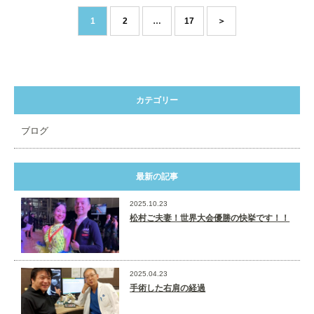
1
2
…
17
＞
カテゴリー
ブログ
最新の記事
2025.10.23
松村ご夫妻！世界大会優勝の快挙です！！
2025.04.23
手術した右肩の経過