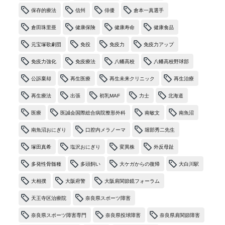
保存的療法
信州
俳優
倉本一真選手
倉田珠里亜
健康保険
健康寿命
健康食品
元宝塚歌劇団
免役
免疫力
免疫力アップ
免疫力強化
免疫療法
八幡高校
八幡高校野球部
公訴棄却
再生医療
再生未来クリニック
再生治療
再生療法
出張
初乳MAF
力士
北海道
医療
医誠会国際総合病院整形外科
南敏文
南魚沼
南魚沼おにぎり
口腔内メラノーマ
堀部秀二先生
塚田真希
塩沢おにぎり
変異株
外反母趾
多発性骨髄種
多頭飼い
大ケガからの復帰
大白川駅
大相撲
大阪府警
大阪肩関節鏡フォーラム
天王寺区治療院
奈良県スポーツ障害
奈良県スポーツ障害専門
奈良県投球障害
奈良県肩関節障害