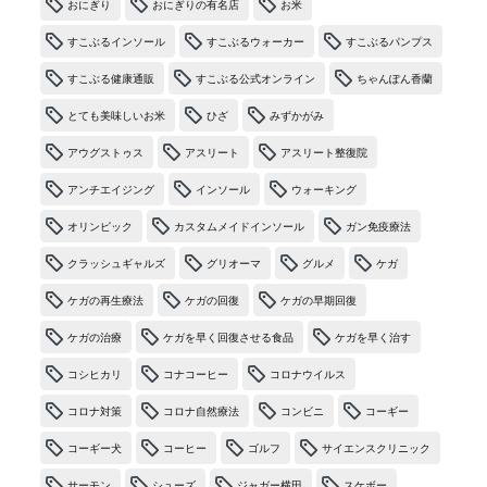
おにぎり
おにぎりの有名店
お米
すこぶるインソール
すこぶるウォーカー
すこぶるパンプス
すこぶる健康通販
すこぶる公式オンライン
ちゃんぽん香蘭
とても美味しいお米
ひざ
みずかがみ
アウグストゥス
アスリート
アスリート整復院
アンチエイジング
インソール
ウォーキング
オリンピック
カスタムメイドインソール
ガン免疫療法
クラッシュギャルズ
グリオーマ
グルメ
ケガ
ケガの再生療法
ケガの回復
ケガの早期回復
ケガの治療
ケガを早く回復させる食品
ケガを早く治す
コシヒカリ
コナコーヒー
コロナウイルス
コロナ対策
コロナ自然療法
コンビニ
コーギー
コーギー犬
コーヒー
ゴルフ
サイエンスクリニック
サーモン
シューズ
ジャガー横田
スケボー