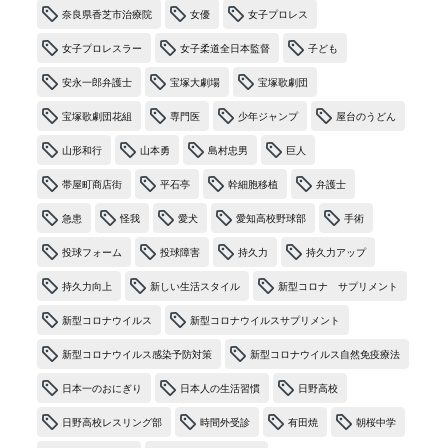
奈良県香芝市治療院
女優
女子プロレス
女子プロレスラー
女子柔道全日本監督
子ども
安永一郎弁護士
宝塚大劇場
宝塚歌劇団
宝塚歌劇団花組
専門医
少年ジャンプ
屋台のうどん
山形和行
山本勇
島村忠男
巨人
帯屋町商店街
平石亭
幹細胞移植
弁護士
急患
怪我
愛犬
愛知高校野球部
手術
投球フォーム
投球障害
持久力
持久力アップ
持久力向上
新しい生活スタイル
新型コロナ サプリメント
新型コロナウイルス
新型コロナウイルスサプリメント
新型コロナウイルス感染予防対策
新型コロナウイルス自然免疫療法
日本一のおにぎり
日本人の生活習慣
日野高校
日野高校レスリング部
時間外受診
有田焼
朝桜中学