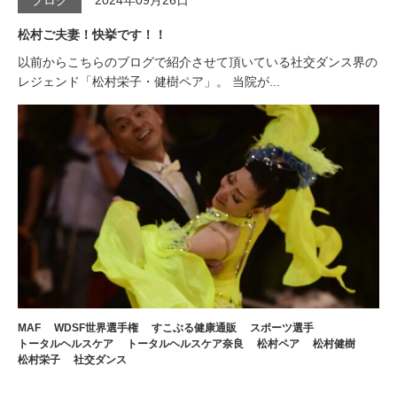
ブログ
2024年09月26日
松村ご夫妻！快挙です！！
以前からこちらのブログで紹介させて頂いている社交ダンス界の
レジェンド「松村栄子・健樹ペア」。 当院が...
MAF
WDSF世界選手権
すこぶる健康通販
スポーツ選手
トータルヘルスケア
トータルヘルスケア奈良
松村ペア
松村健樹
松村栄子
社交ダンス