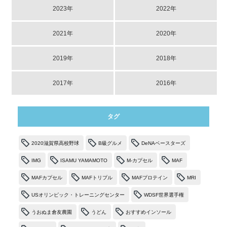
2023年
2022年
2021年
2020年
2019年
2018年
2017年
2016年
タグ
2020滋賀県高校野球
B級グルメ
DeNAベースターズ
IMG
ISAMU YAMAMOTO
M-カプセル
MAF
MAFカプセル
MAFトリプル
MAFプロテイン
MRI
USオリンピック・トレーニングセンター
WDSF世界選手権
うおぬま倉友農園
うどん
おすすめインソール