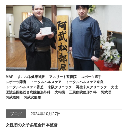
MAF
すこぶる健康通販
アスリート整復院
スポーツ選手
スポーツ障害
トータルヘルスケア
トータルヘルスケア奈良
トータルヘルスケア香芝
京阪クリニック
再生未来クリニック
力士
医誠会国際総合病院整形外科
大相撲
正風病院整形外科
阿武咲
阿武咲関
阿武武部屋
ブログ
2024年10月27日
女性初の女子柔道全日本監督