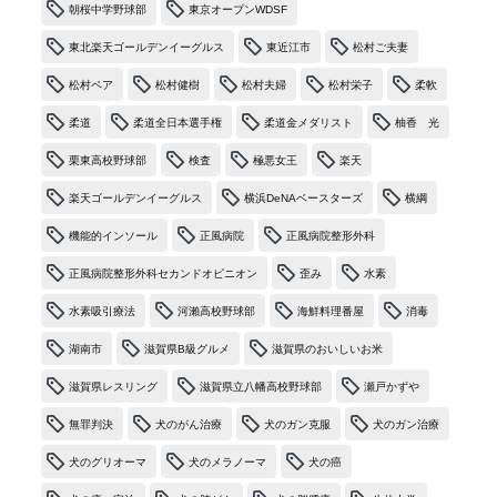
朝桜中学野球部
東京オープンWDSF
東北楽天ゴールデンイーグルス
東近江市
松村ご夫妻
松村ペア
松村健樹
松村夫婦
松村栄子
柔軟
柔道
柔道全日本選手権
柔道金メダリスト
柚香 光
栗東高校野球部
検査
極悪女王
楽天
楽天ゴールデンイーグルス
横浜DeNAベースターズ
横綱
機能的インソール
正風病院
正風病院整形外科
正風病院整形外科セカンドオピニオン
歪み
水素
水素吸引療法
河瀨高校野球部
海鮮料理番屋
消毒
湖南市
滋賀県B級グルメ
滋賀県のおいしいお米
滋賀県レスリング
滋賀県立八幡高校野球部
瀬戸かずや
無罪判決
犬のがん治療
犬のガン克服
犬のガン治療
犬のグリオーマ
犬のメラノーマ
犬の癌