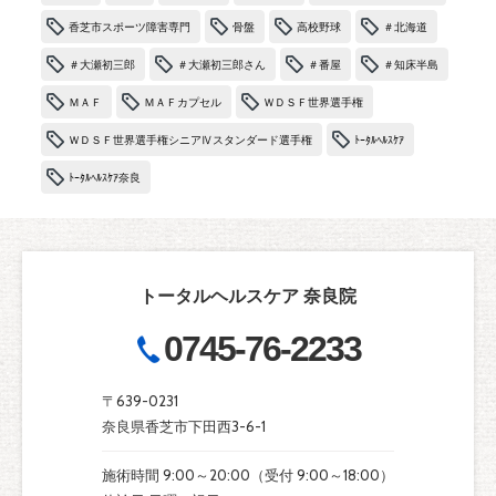
香芝市スポーツ障害専門
骨盤
高校野球
＃北海道
＃大瀬初三郎
＃大瀬初三郎さん
＃番屋
＃知床半島
ＭＡＦ
ＭＡＦカプセル
ＷＤＳＦ世界選手権
ＷＤＳＦ世界選手権シニアⅣスタンダード選手権
ﾄｰﾀﾙﾍﾙｽｹｱ
ﾄｰﾀﾙﾍﾙｽｹｱ奈良
トータルヘルスケア 奈良院
0745-76-2233
〒639-0231
奈良県香芝市下田西3-6-1
施術時間 9:00～20:00（受付 9:00～18:00）