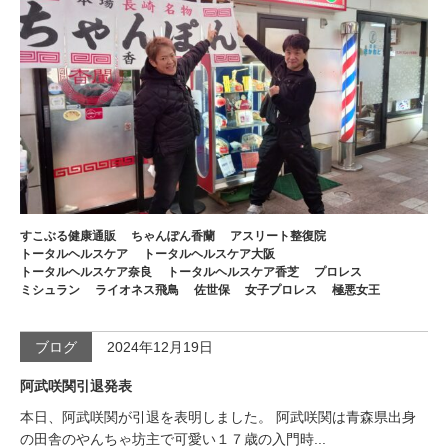
すこぶる健康通販
ちゃんぽん香蘭
アスリート整復院
トータルヘルスケア
トータルヘルスケア大阪
トータルヘルスケア奈良
トータルヘルスケア香芝
プロレス
ミシュラン
ライオネス飛鳥
佐世保
女子プロレス
極悪女王
ブログ
2024年12月19日
阿武咲関引退発表
本日、阿武咲関が引退を表明しました。 阿武咲関は青森県出身
の田舎のやんちゃ坊主で可愛い１７歳の入門時...