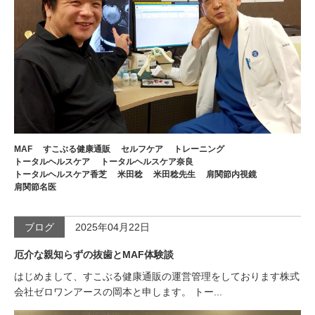
MAF
すこぶる健康通販
セルフケア
トレーニング
トータルヘルスケア
トータルヘルスケア奈良
トータルヘルスケア香芝
米田稔
米田稔先生
肩関節内視鏡
肩関節名医
ブログ
2025年04月22日
厄介な親知らずの抜歯とMAF体験談
はじめまして、すこぶる健康通販の運営管理をしております株式
会社ゼロワンアースの岡本と申します。 トー...