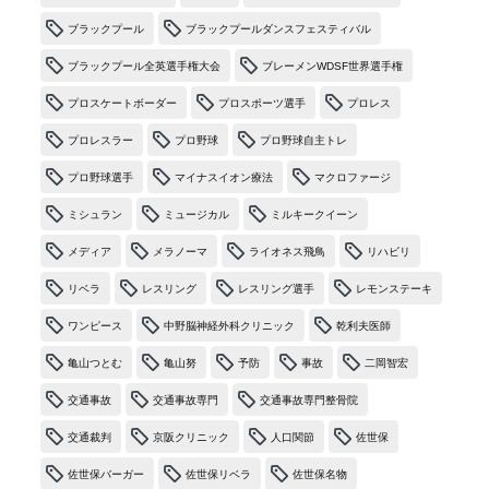
ブラックプール
ブラックプールダンスフェスティバル
ブラックプール全英選手権大会
ブレーメンWDSF世界選手権
プロスケートボーダー
プロスポーツ選手
プロレス
プロレスラー
プロ野球
プロ野球自主トレ
プロ野球選手
マイナスイオン療法
マクロファージ
ミシュラン
ミュージカル
ミルキークイーン
メディア
メラノーマ
ライオネス飛鳥
リハビリ
リベラ
レスリング
レスリング選手
レモンステーキ
ワンピース
中野脳神経外科クリニック
乾利夫医師
亀山つとむ
亀山努
予防
事故
二岡智宏
交通事故
交通事故専門
交通事故専門整骨院
交通裁判
京阪クリニック
人口関節
佐世保
佐世保バーガー
佐世保リベラ
佐世保名物