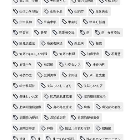
犬の癌 完治
犬の肺がん
犬の脳腫瘍
生体力学
生体力学理論
生理不順
生駒市
産休先生
田中英和
甲南中学
甲南町
甲南町新治
甲賀市
番屋
異業種交流
癌
癌 食事療法
癌免疫療法
癌栄養療法
白血病
相撲
知床のおいしい料理
知床の料理
知床半島
石井慧
石部中学
石部町
社交ダンス
神経内科
稀勢の里
立川勇希
米田稔
米田稔先生
総合格闘技
美味しいおにぎり
美味しいお店
美味しいお米
肥満細胞腫克服
肥満細胞腫完治
肥満細胞腫治療
肩の再生療法
肩痛
肩関節の名医
肩関節内視鏡
肩関節名医
肩関節腱板損傷
肩関節障害
肺癌
能登川高校野球部
脳腫瘍
腰痛
膝
膝で有名な病院
膝のセカンドオピニオン