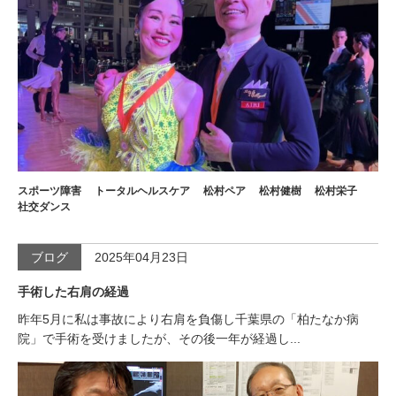
スポーツ障害
トータルヘルスケア
松村ペア
松村健樹
松村栄子
社交ダンス
ブログ
2025年04月23日
手術した右肩の経過
昨年5月に私は事故により右肩を負傷し千葉県の「柏たなか病
院」で手術を受けましたが、その後一年が経過し...