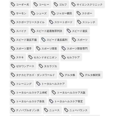
コーギー犬
コーヒー
ゴルフ
サイエンスクリニック
サーモン
シューズ
ジャガー横田
スケボー
スケボーフリースタイル
スケートボード
ストレッチ
スパイク
スピード超過無罪判決
スピード違反
スピード違反不服
スピード違反裁判
スポーツ
スポーツ選手
スポーツ障害
スポーツ障害専門
スヤキ
セカンドオピニオン
セルフケア
ゼロワンアース
タカラヅカ
タナカヒデカズ・ダンスワールド
デルタ株
デルタ株対策
トレーニング
トータルヘルスケア
トータルヘルスケア上本町
トータルヘルスケア大阪
トータルヘルスケア奈良
トータルヘルスケア香芝
ナノバブルオゾン水
ニュース
ニューバランス