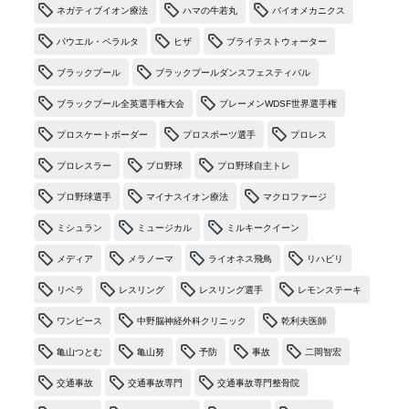
ネガティブイオン療法
ハマの牛若丸
バイオメカニクス
パウエル・ペラルタ
ヒザ
ブライテストウォーター
ブラックプール
ブラックプールダンスフェスティバル
ブラックプール全英選手権大会
ブレーメンWDSF世界選手権
プロスケートボーダー
プロスポーツ選手
プロレス
プロレスラー
プロ野球
プロ野球自主トレ
プロ野球選手
マイナスイオン療法
マクロファージ
ミシュラン
ミュージカル
ミルキークイーン
メディア
メラノーマ
ライオネス飛鳥
リハビリ
リベラ
レスリング
レスリング選手
レモンステーキ
ワンピース
中野脳神経外科クリニック
乾利夫医師
亀山つとむ
亀山努
予防
事故
二岡智宏
交通事故
交通事故専門
交通事故専門整骨院