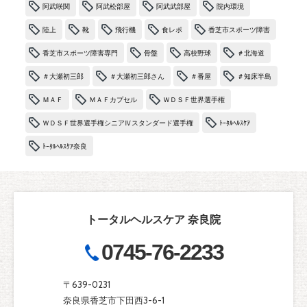
阿武咲関
阿武松部屋
阿武武部屋
院内環境
陸上
靴
飛行機
食レポ
香芝市スポーツ障害
香芝市スポーツ障害専門
骨盤
高校野球
＃北海道
＃大瀬初三郎
＃大瀬初三郎さん
＃番屋
＃知床半島
ＭＡＦ
ＭＡＦカプセル
ＷＤＳＦ世界選手権
ＷＤＳＦ世界選手権シニアⅣスタンダード選手権
ﾄｰﾀﾙﾍﾙｽｹｱ
ﾄｰﾀﾙﾍﾙｽｹｱ奈良
トータルヘルスケア 奈良院
0745-76-2233
〒639-0231
奈良県香芝市下田西3-6-1