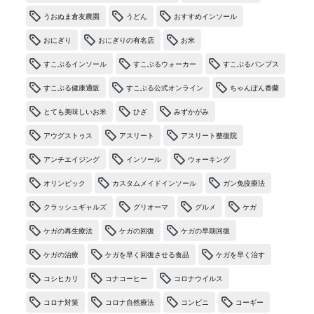
うおぬま倉友農園
うどん
おすすめインソール
おにぎり
おにぎりの有名店
お米
すこぶるインソール
すこぶるウォーカー
すこぶるパンプス
すこぶる健康通販
すこぶる公式オンライン
ちゃんぽん香蘭
とても美味しいお米
ひざ
みずかがみ
アウグストゥス
アスリート
アスリート整復院
アンチエイジング
インソール
ウォーキング
オリンピック
カスタムメイドインソール
ガン免疫療法
クラッシュギャルズ
グリオーマ
グルメ
ケガ
ケガの再生療法
ケガの回復
ケガの早期回復
ケガの治療
ケガを早く回復させる食品
ケガを早く治す
コシヒカリ
コナコーヒー
コロナウイルス
コロナ対策
コロナ自然療法
コンビニ
コーギー