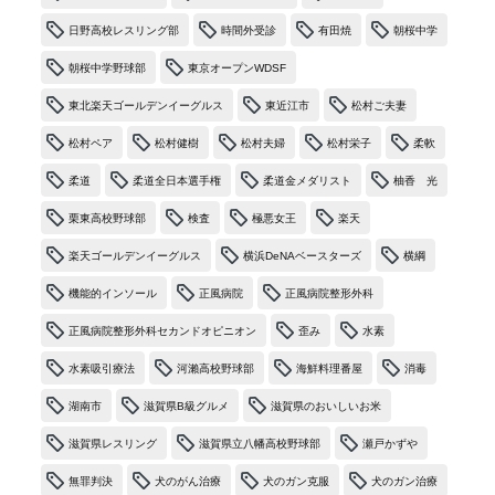
日野高校レスリング部
時間外受診
有田焼
朝桜中学
朝桜中学野球部
東京オープンWDSF
東北楽天ゴールデンイーグルス
東近江市
松村ご夫妻
松村ペア
松村健樹
松村夫婦
松村栄子
柔軟
柔道
柔道全日本選手権
柔道金メダリスト
柚香 光
栗東高校野球部
検査
極悪女王
楽天
楽天ゴールデンイーグルス
横浜DeNAベースターズ
横綱
機能的インソール
正風病院
正風病院整形外科
正風病院整形外科セカンドオピニオン
歪み
水素
水素吸引療法
河瀨高校野球部
海鮮料理番屋
消毒
湖南市
滋賀県B級グルメ
滋賀県のおいしいお米
滋賀県レスリング
滋賀県立八幡高校野球部
瀬戸かずや
無罪判決
犬のがん治療
犬のガン克服
犬のガン治療