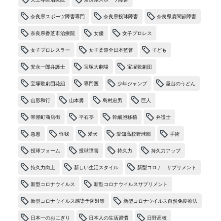
奈良県スポーツ障害専門
奈良県投球障害
奈良県肩関節障害
奈良県香芝市治療院
女優
女子プロレス
女子プロレスラー
女子柔道全日本監督
子ども
安永一郎弁護士
宝塚大劇場
宝塚歌劇団
宝塚歌劇団花組
専門医
少年ジャンプ
屋台のうどん
山形和行
山本勇
島村忠男
巨人
帯屋町商店街
平石亭
幹細胞移植
弁護士
急患
怪我
愛犬
愛知高校野球部
手術
投球フォーム
投球障害
持久力
持久力アップ
持久力向上
新しい生活スタイル
新型コロナ サプリメント
新型コロナウイルス
新型コロナウイルスサプリメント
新型コロナウイルス感染予防対策
新型コロナウイルス自然免疫療法
日本一のおにぎり
日本人の生活習慣
日野高校