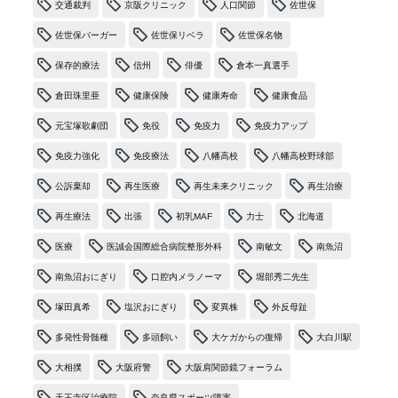
交通裁判
京阪クリニック
人口関節
佐世保
佐世保バーガー
佐世保リベラ
佐世保名物
保存的療法
信州
俳優
倉本一真選手
倉田珠里亜
健康保険
健康寿命
健康食品
元宝塚歌劇団
免役
免疫力
免疫力アップ
免疫力強化
免疫療法
八幡高校
八幡高校野球部
公訴棄却
再生医療
再生未来クリニック
再生治療
再生療法
出張
初乳MAF
力士
北海道
医療
医誠会国際総合病院整形外科
南敏文
南魚沼
南魚沼おにぎり
口腔内メラノーマ
堀部秀二先生
塚田真希
塩沢おにぎり
変異株
外反母趾
多発性骨髄種
多頭飼い
大ケガからの復帰
大白川駅
大相撲
大阪府警
大阪肩関節鏡フォーラム
天王寺区治療院
奈良県スポーツ障害