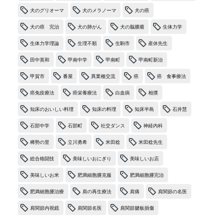
犬のグリオーマ
犬のメラノーマ
犬の癌
犬の癌 完治
犬の肺がん
犬の脳腫瘍
生体力学
生体力学理論
生理不順
生駒市
産休先生
田中英和
甲南中学
甲南町
甲南町新治
甲賀市
番屋
異業種交流
癌
癌 食事療法
癌免疫療法
癌栄養療法
白血病
相撲
知床のおいしい料理
知床の料理
知床半島
石井慧
石部中学
石部町
社交ダンス
神経内科
稀勢の里
立川勇希
米田稔
米田稔先生
総合格闘技
美味しいおにぎり
美味しいお店
美味しいお米
肥満細胞腫克服
肥満細胞腫完治
肥満細胞腫治療
肩の再生療法
肩痛
肩関節の名医
肩関節内視鏡
肩関節名医
肩関節腱板損傷