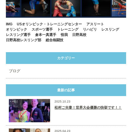
IMG
USオリンピック・トレーニングセンター
アスリート
オリンピック
スポーツ選手
トレーニング
リハビリ
レスリング
レスリング選手
倉本一真選手
怪我
日野高校
日野高校レスリング部
総合格闘技
カテゴリー
ブログ
最新の記事
2025.10.23
松村ご夫妻！世界大会優勝の快挙です！！
2025.04.23