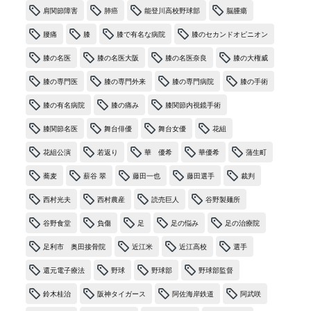
肩関節障害
肺癌
能登川高校野球部
脳腫瘍
腰痛
膝
膝で有名な病院
膝のセカンドオピニオン
膝の名医
膝の名医大阪
膝の名医奈良
膝の大権威
膝の専門医
膝の専門外来
膝の専門病院
膝の手術
膝の有名病院
膝の痛み
膝関節内視鏡手術
膝関節名医
舞台俳優
舞台女優
花組
花組公演
若返り
華 優希
華優希
蒲生町
蕎麦
薪谷 翠
藤田一也
藤田選手
裁判
西村光夫
西村農産
読売巨人
谷野製麺所
谷野食堂
負傷
足
足の悩み
足の治療院
足利市 奥田接骨院
近江米
近江高校
選手
還元電子療法
野球
野球部
野球部監督
鈴木桂治
阪神タイガース
阿佐海岸鉄道
阿武咲