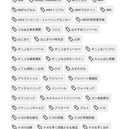
IMG
ISAMU YAMAMOTO
M-カプセル
MAF
MAFカプセル
MAFトリプル
MAFプロテイン
MRI
USオリンピック・トレーニングセンター
WDSF世界選手権
うおぬま倉友農園
うどん
おすすめインソール
おにぎり
おにぎりの有名店
お米
すこぶるインソール
すこぶるウォーカー
すこぶるパンプス
すこぶる健康通販
すこぶる公式オンライン
ちゃんぽん香蘭
とても美味しいお米
ひざ
みずかがみ
アウグストゥス
アスリート
アスリート整復院
アンチエイジング
インソール
ウォーキング
オリンピック
カスタムメイドインソール
ガン免疫療法
クラッシュギャルズ
グリオーマ
グルメ
ケガ
ケガの再生療法
ケガの回復
ケガの早期回復
ケガの治療
ケガを早く回復させる食品
ケガを早く治す