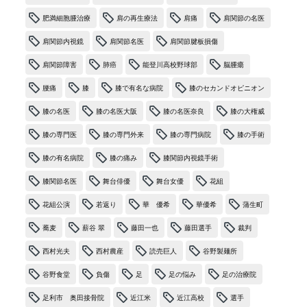
肥満細胞腫治療
肩の再生療法
肩痛
肩関節の名医
肩関節内視鏡
肩関節名医
肩関節腱板損傷
肩関節障害
肺癌
能登川高校野球部
脳腫瘍
腰痛
膝
膝で有名な病院
膝のセカンドオピニオン
膝の名医
膝の名医大阪
膝の名医奈良
膝の大権威
膝の専門医
膝の専門外来
膝の専門病院
膝の手術
膝の有名病院
膝の痛み
膝関節内視鏡手術
膝関節名医
舞台俳優
舞台女優
花組
花組公演
若返り
華 優希
華優希
蒲生町
蕎麦
薪谷 翠
藤田一也
藤田選手
裁判
西村光夫
西村農産
読売巨人
谷野製麺所
谷野食堂
負傷
足
足の悩み
足の治療院
足利市 奥田接骨院
近江米
近江高校
選手