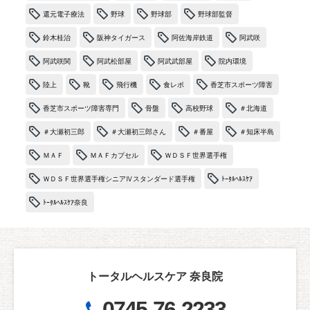
還元電子療法
野球
野球部
野球部監督
鈴木桂治
阪神タイガース
阿佐海岸鉄道
阿武咲
阿武咲関
阿武松部屋
阿武武部屋
院内環境
陸上
靴
飛行機
食レポ
香芝市スポーツ障害
香芝市スポーツ障害専門
骨盤
高校野球
＃北海道
＃大瀬初三郎
＃大瀬初三郎さん
＃番屋
＃知床半島
ＭＡＦ
ＭＡＦカプセル
ＷＤＳＦ世界選手権
ＷＤＳＦ世界選手権シニアⅣスタンダード選手権
ﾄｰﾀﾙﾍﾙｽｹｱ
ﾄｰﾀﾙﾍﾙｽｹｱ奈良
トータルヘルスケア 奈良院
0745-76-2233