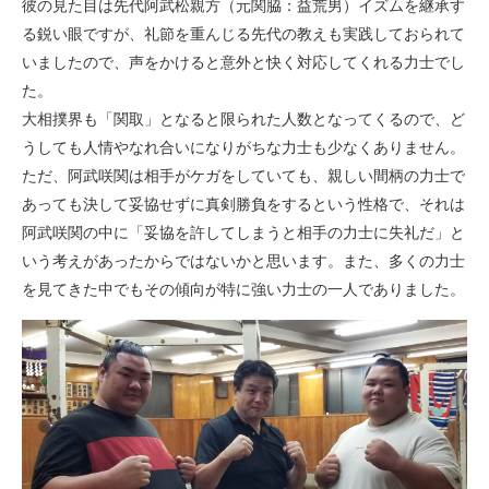
彼の見た目は先代阿武松親方（元関脇：益荒男）イズムを継承す
る鋭い眼ですが、礼節を重んじる先代の教えも実践しておられて
いましたので、声をかけると意外と快く対応してくれる力士でし
た。
大相撲界も「関取」となると限られた人数となってくるので、ど
うしても人情やなれ合いになりがちな力士も少なくありません。
ただ、阿武咲関は相手がケガをしていても、親しい間柄の力士で
あっても決して妥協せずに真剣勝負をするという性格で、それは
阿武咲関の中に「妥協を許してしまうと相手の力士に失礼だ」と
いう考えがあったからではないかと思います。また、多くの力士
を見てきた中でもその傾向が特に強い力士の一人でありました。