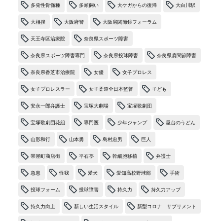
多発性骨髄種
多頭飼い
大ケガからの復帰
大白川駅
大相撲
大阪府警
大阪肩関節鏡フォーラム
天王寺区治療院
奈良県スポーツ障害
奈良県スポーツ障害専門
奈良県投球障害
奈良県肩関節障害
奈良県香芝市治療院
女優
女子プロレス
女子プロレスラー
女子柔道全日本監督
子ども
安永一郎弁護士
宝塚大劇場
宝塚歌劇団
宝塚歌劇団花組
専門医
少年ジャンプ
屋台のうどん
山形和行
山本勇
島村忠男
巨人
帯屋町商店街
平石亭
幹細胞移植
弁護士
急患
怪我
愛犬
愛知高校野球部
手術
投球フォーム
投球障害
持久力
持久力アップ
持久力向上
新しい生活スタイル
新型コロナ サプリメント