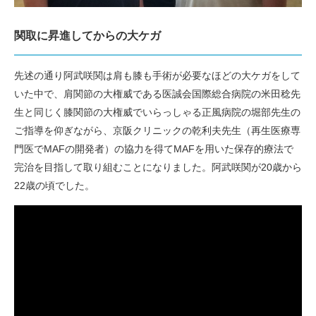
関取に昇進してからの大ケガ
先述の通り阿武咲関は肩も膝も手術が必要なほどの大ケガをして
いた中で、肩関節の大権威である医誠会国際総合病院の米田稔先
生と同じく膝関節の大権威でいらっしゃる正風病院の堀部先生の
ご指導を仰ぎながら、京阪クリニックの乾利夫先生（再生医療専
門医でMAFの開発者）の協力を得てMAFを用いた保存的療法で
完治を目指して取り組むことになりました。阿武咲関が20歳から
22歳の頃でした。