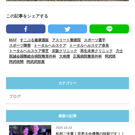
この記事をシェアする
MAF
すこぶる健康通販
アスリート整復院
スポーツ選手
スポーツ障害
トータルヘルスケア
トータルヘルスケア奈良
トータルヘルスケア香芝
京阪クリニック
再生未来クリニック
力士
医誠会国際総合病院整形外科
大相撲
正風病院整形外科
阿武咲
阿武咲関
阿武武部屋
カテゴリー
ブログ
最新の記事
2025.10.23
松村ご夫妻！世界大会優勝の快挙です！！