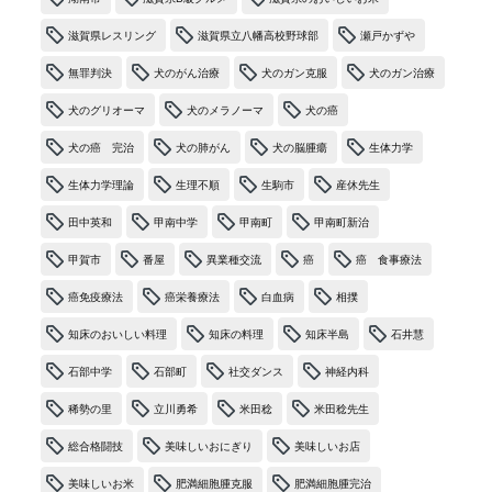
滋賀県レスリング
滋賀県立八幡高校野球部
瀬戸かずや
無罪判決
犬のがん治療
犬のガン克服
犬のガン治療
犬のグリオーマ
犬のメラノーマ
犬の癌
犬の癌 完治
犬の肺がん
犬の脳腫瘍
生体力学
生体力学理論
生理不順
生駒市
産休先生
田中英和
甲南中学
甲南町
甲南町新治
甲賀市
番屋
異業種交流
癌
癌 食事療法
癌免疫療法
癌栄養療法
白血病
相撲
知床のおいしい料理
知床の料理
知床半島
石井慧
石部中学
石部町
社交ダンス
神経内科
稀勢の里
立川勇希
米田稔
米田稔先生
総合格闘技
美味しいおにぎり
美味しいお店
美味しいお米
肥満細胞腫克服
肥満細胞腫完治