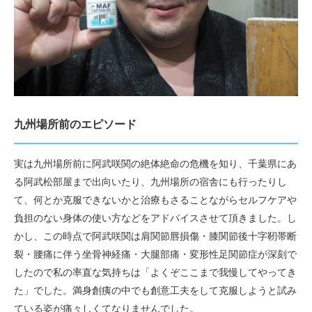
九州場所前のエピソード
実は九州場所前に阿武咲関の絶体絶命の危機を知り、千葉県にあ
る阿武松部屋まで出向いたり、九州場所の宿舎にも行ったりし
て、何とか克服できないかと治療もさることながらセルフケアや
負担のない身体の使い方などをアドバイスさせて頂きました。し
かし、この時点で阿武咲関は肩関節唇損傷・膝関節後十字靭帯断
裂・腰痛に伴う坐骨神経痛・大腿部痛・変形性足関節症が深刻で
したので私の率直な気持ちは「よくぞここまで我慢してやってき
た」でした。満身創痍の中でも創意工夫をして克服しようと試み
ている姿が痛々しくてなりませんでした。