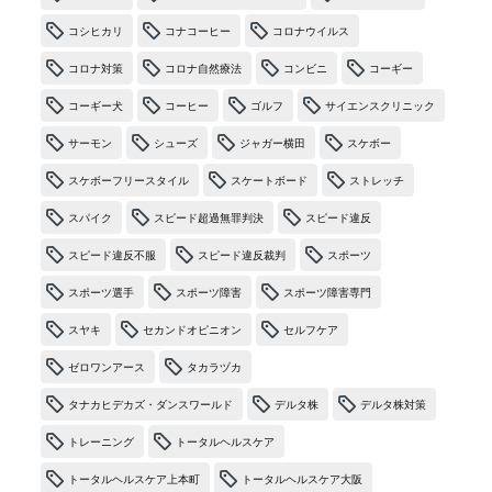
コシヒカリ
コナコーヒー
コロナウイルス
コロナ対策
コロナ自然療法
コンビニ
コーギー
コーギー犬
コーヒー
ゴルフ
サイエンスクリニック
サーモン
シューズ
ジャガー横田
スケボー
スケボーフリースタイル
スケートボード
ストレッチ
スパイク
スピード超過無罪判決
スピード違反
スピード違反不服
スピード違反裁判
スポーツ
スポーツ選手
スポーツ障害
スポーツ障害専門
スヤキ
セカンドオピニオン
セルフケア
ゼロワンアース
タカラヅカ
タナカヒデカズ・ダンスワールド
デルタ株
デルタ株対策
トレーニング
トータルヘルスケア
トータルヘルスケア上本町
トータルヘルスケア大阪