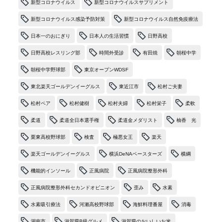
新型コロナウイルス
新型コロナウイルスサプリメント
新型コロナウイルス感染予防対策
新型コロナウイルス自然免疫療法
日本一のおにぎり
日本人の生活習慣
日野高校
日野高校レスリング部
時間外受診
有田焼
朝桜中学
朝桜中学野球部
東京オープンWDSF
東北楽天ゴールデンイーグルス
東近江市
松村ご夫妻
松村ペア
松村健樹
松村夫婦
松村栄子
柔軟
柔道
柔道全日本選手権
柔道金メダリスト
柚香 光
栗東高校野球部
検査
極悪女王
楽天
楽天ゴールデンイーグルス
横浜DeNAベースターズ
横綱
機能的インソール
正風病院
正風病院整形外科
正風病院整形外科セカンドオピニオン
歪み
水素
水素吸引療法
河瀨高校野球部
海鮮料理番屋
消毒
湖南市
滋賀県B級グルメ
滋賀県のおいしいお米