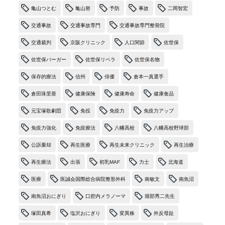
亀山つとむ
亀山努
予防
事故
二岡智宏
交通事故
交通事故専門
交通事故専門整骨院
交通裁判
京阪クリニック
人口関節
佐世保
佐世保バーガー
佐世保リベラ
佐世保名物
保存的療法
信州
俳優
倉本一真選手
倉田珠里亜
健康保険
健康寿命
健康食品
元宝塚歌劇団
免役
免疫力
免疫力アップ
免疫力強化
免疫療法
八幡高校
八幡高校野球部
公訴棄却
再生医療
再生未来クリニック
再生治療
再生療法
出張
初乳MAF
力士
北海道
医療
医誠会国際総合病院整形外科
南敏文
南魚沼
南魚沼おにぎり
口腔内メラノーマ
堀部秀二先生
塚田真希
塩沢おにぎり
変異株
外反母趾