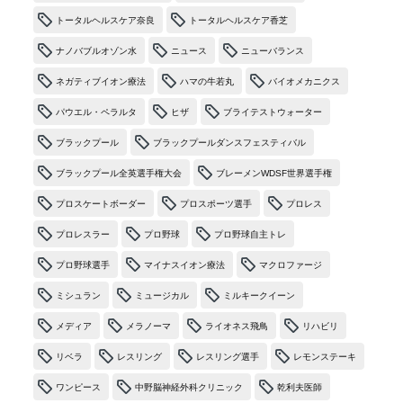
トータルヘルスケア奈良
トータルヘルスケア香芝
ナノバブルオゾン水
ニュース
ニューバランス
ネガティブイオン療法
ハマの牛若丸
バイオメカニクス
パウエル・ペラルタ
ヒザ
ブライテストウォーター
ブラックプール
ブラックプールダンスフェスティバル
ブラックプール全英選手権大会
ブレーメンWDSF世界選手権
プロスケートボーダー
プロスポーツ選手
プロレス
プロレスラー
プロ野球
プロ野球自主トレ
プロ野球選手
マイナスイオン療法
マクロファージ
ミシュラン
ミュージカル
ミルキークイーン
メディア
メラノーマ
ライオネス飛鳥
リハビリ
リベラ
レスリング
レスリング選手
レモンステーキ
ワンピース
中野脳神経外科クリニック
乾利夫医師