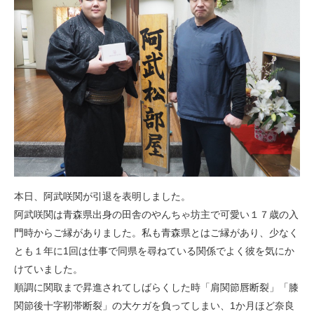
本日、阿武咲関が引退を表明しました。
阿武咲関は青森県出身の田舎のやんちゃ坊主で可愛い１７歳の入
門時からご縁がありました。私も青森県とはご縁があり、少なく
とも１年に1回は仕事で同県を尋ねている関係でよく彼を気にか
けていました。
順調に関取まで昇進されてしばらくした時「肩関節唇断裂」「膝
関節後十字靭帯断裂」の大ケガを負ってしまい、1か月ほど奈良