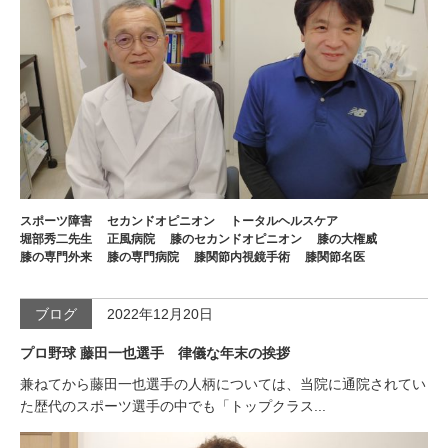
スポーツ障害
セカンドオピニオン
トータルヘルスケア
堀部秀二先生
正風病院
膝のセカンドオピニオン
膝の大権威
膝の専門外来
膝の専門病院
膝関節内視鏡手術
膝関節名医
ブログ
2022年12月20日
プロ野球 藤田一也選手 律儀な年末の挨拶
兼ねてから藤田一也選手の人柄については、当院に通院されてい
た歴代のスポーツ選手の中でも「トップクラス...