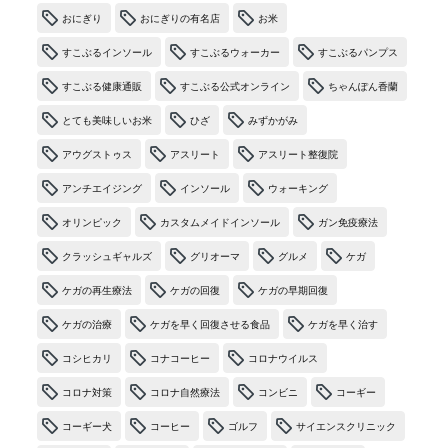
おにぎり
おにぎりの有名店
お米
すこぶるインソール
すこぶるウォーカー
すこぶるパンプス
すこぶる健康通販
すこぶる公式オンライン
ちゃんぽん香蘭
とても美味しいお米
ひざ
みずかがみ
アウグストゥス
アスリート
アスリート整復院
アンチエイジング
インソール
ウォーキング
オリンピック
カスタムメイドインソール
ガン免疫療法
クラッシュギャルズ
グリオーマ
グルメ
ケガ
ケガの再生療法
ケガの回復
ケガの早期回復
ケガの治療
ケガを早く回復させる食品
ケガを早く治す
コシヒカリ
コナコーヒー
コロナウイルス
コロナ対策
コロナ自然療法
コンビニ
コーギー
コーギー犬
コーヒー
ゴルフ
サイエンスクリニック