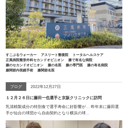
すこぶるウォーカー
アスリート整復院
トータルヘルスケア
正風病院整形外科セカンドオピニオン
膝で有名な病院
膝のセカンドオピニオン
膝の名医
膝の専門医
膝の有名病院
膝関節内視鏡手術
膝関節名医
ブログ
2022年12月27日
１２月２６日に藤田一也選手と京阪クリニックに訪問
乳清精製成分の特別食で選手寿命に好影響が… 昨年末に藤田選
手が仙台の球団から自由契約となり横浜の球...