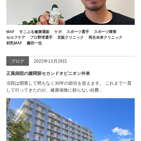
MAF
すこぶる健康通販
ケガ
スポーツ選手
スポーツ障害
セルフケア
プロ野球選手
京阪クリニック
再生未来クリニック
初乳MAF
藤田一也
ブログ
2022年12月29日
正風病院の膝関節セカンドオピニオン外来
当院は開業して間もなく30年の節目を迎えます。 これまで一貫
して行ってきたのが、健康保険に頼らない自費...