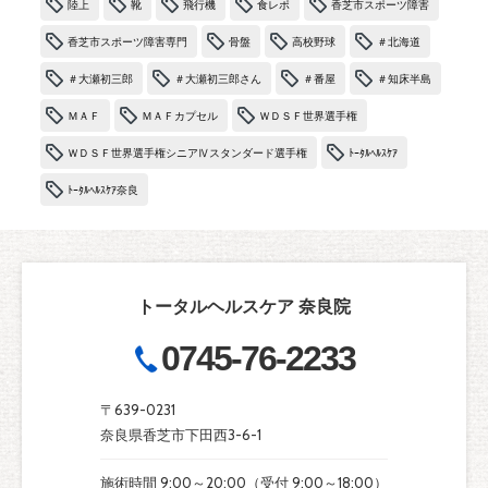
陸上
靴
飛行機
食レポ
香芝市スポーツ障害
香芝市スポーツ障害専門
骨盤
高校野球
＃北海道
＃大瀬初三郎
＃大瀬初三郎さん
＃番屋
＃知床半島
ＭＡＦ
ＭＡＦカプセル
ＷＤＳＦ世界選手権
ＷＤＳＦ世界選手権シニアⅣスタンダード選手権
ﾄｰﾀﾙﾍﾙｽｹｱ
ﾄｰﾀﾙﾍﾙｽｹｱ奈良
トータルヘルスケア 奈良院
0745-76-2233
〒639-0231
奈良県香芝市下田西3-6-1
施術時間 9:00～20:00（受付 9:00～18:00）