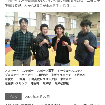
「向かって左が日野高校レスリング部の南敏文前監督、二番目が
伊藤現監督、左から2番目が山本選手」 以前、...
アスリート
スケボー
スポーツ選手
トータルヘルスケア
プロスケートボーダー
二岡智宏
京阪クリニック
初乳MAF
南敏文
山本勇
日野高校レスリング部
東近江市
滋賀県レスリング
蒲生町
阿武咲
阿武松部屋
ブログ
2022年03月27日