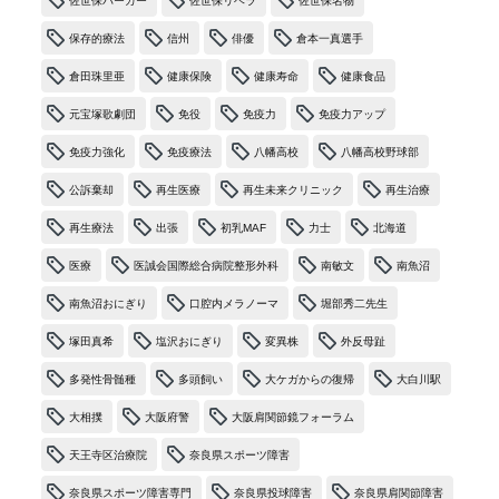
佐世保バーガー
佐世保リベラ
佐世保名物
保存的療法
信州
俳優
倉本一真選手
倉田珠里亜
健康保険
健康寿命
健康食品
元宝塚歌劇団
免役
免疫力
免疫力アップ
免疫力強化
免疫療法
八幡高校
八幡高校野球部
公訴棄却
再生医療
再生未来クリニック
再生治療
再生療法
出張
初乳MAF
力士
北海道
医療
医誠会国際総合病院整形外科
南敏文
南魚沼
南魚沼おにぎり
口腔内メラノーマ
堀部秀二先生
塚田真希
塩沢おにぎり
変異株
外反母趾
多発性骨髄種
多頭飼い
大ケガからの復帰
大白川駅
大相撲
大阪府警
大阪肩関節鏡フォーラム
天王寺区治療院
奈良県スポーツ障害
奈良県スポーツ障害専門
奈良県投球障害
奈良県肩関節障害