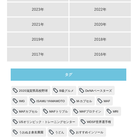
2023年
2022年
2021年
2020年
2019年
2018年
2017年
2016年
タグ
2020滋賀県高校野球
B級グルメ
DeNAベースターズ
IMG
ISAMU YAMAMOTO
M-カプセル
MAF
MAFカプセル
MAFトリプル
MAFプロテイン
MRI
USオリンピック・トレーニングセンター
WDSF世界選手権
うおぬま倉友農園
うどん
おすすめインソール