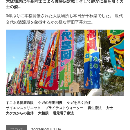
大阪場所は平幕同士による優勝決定戦！そして静かに幕を引く力
士の姿...
3年ぶりに本格開催された大阪場所も本日が千秋楽でした。 世代
交代の過渡期を象徴するかの様な新旧平幕力士...
すこぶる健康通販
ケガの早期回復
ケガを早く治す
サイエンスクリニック
ブライテストウォーター
再生療法
力士
大ケガからの復帰
大相撲
還元電子療法
ブログ
2022年03月14日