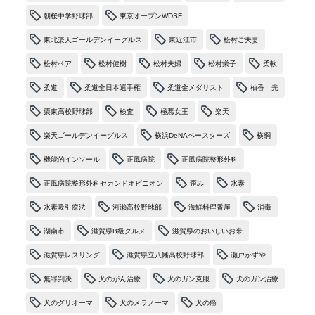
朝桜中学野球部
東京オープンWDSF
東北楽天ゴールデンイーグルス
東近江市
松村ご夫妻
松村ペア
松村健樹
松村夫婦
松村栄子
柔軟
柔道
柔道全日本選手権
柔道金メダリスト
柚香 光
栗東高校野球部
検査
極悪女王
楽天
楽天ゴールデンイーグルス
横浜DeNAベースターズ
横綱
機能的インソール
正風病院
正風病院整形外科
正風病院整形外科セカンドオピニオン
歪み
水素
水素吸引療法
河瀨高校野球部
海鮮料理番屋
消毒
湖南市
滋賀県B級グルメ
滋賀県のおいしいお米
滋賀県レスリング
滋賀県立八幡高校野球部
瀬戸かずや
無罪判決
犬のがん治療
犬のガン克服
犬のガン治療
犬のグリオーマ
犬のメラノーマ
犬の癌