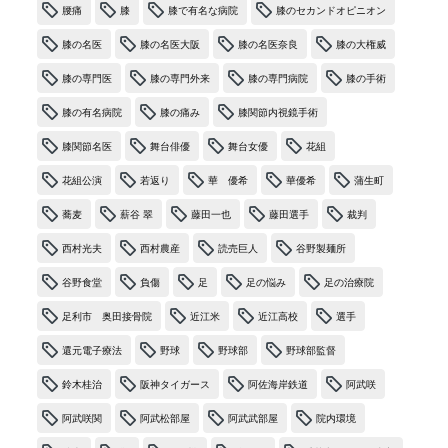
腰痛
膝
膝で有名な病院
膝のセカンドオピニオン
膝の名医
膝の名医大阪
膝の名医奈良
膝の大権威
膝の専門医
膝の専門外来
膝の専門病院
膝の手術
膝の有名病院
膝の痛み
膝関節内視鏡手術
膝関節名医
舞台俳優
舞台女優
花組
花組公演
若返り
華 優希
華優希
蒲生町
蕎麦
薪谷 翠
藤田一也
藤田選手
裁判
西村光夫
西村農産
読売巨人
谷野製麺所
谷野食堂
負傷
足
足の悩み
足の治療院
足利市 奥田接骨院
近江米
近江高校
選手
還元電子療法
野球
野球部
野球部監督
鈴木桂治
阪神タイガース
阿佐海岸鉄道
阿武咲
阿武咲関
阿武松部屋
阿武武部屋
院内環境