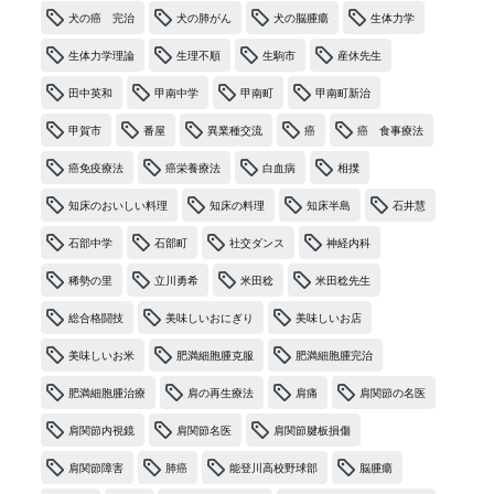
犬の癌 完治
犬の肺がん
犬の脳腫瘍
生体力学
生体力学理論
生理不順
生駒市
産休先生
田中英和
甲南中学
甲南町
甲南町新治
甲賀市
番屋
異業種交流
癌
癌 食事療法
癌免疫療法
癌栄養療法
白血病
相撲
知床のおいしい料理
知床の料理
知床半島
石井慧
石部中学
石部町
社交ダンス
神経内科
稀勢の里
立川勇希
米田稔
米田稔先生
総合格闘技
美味しいおにぎり
美味しいお店
美味しいお米
肥満細胞腫克服
肥満細胞腫完治
肥満細胞腫治療
肩の再生療法
肩痛
肩関節の名医
肩関節内視鏡
肩関節名医
肩関節腱板損傷
肩関節障害
肺癌
能登川高校野球部
脳腫瘍