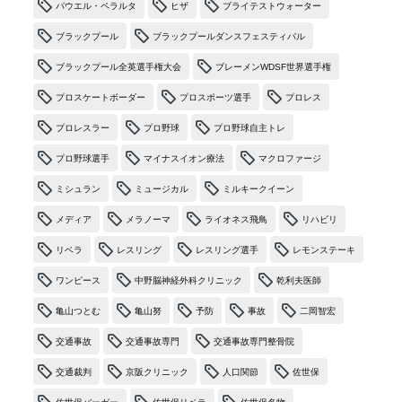
パウエル・ペラルタ
ヒザ
ブライテストウォーター
ブラックプール
ブラックプールダンスフェスティバル
ブラックプール全英選手権大会
ブレーメンWDSF世界選手権
プロスケートボーダー
プロスポーツ選手
プロレス
プロレスラー
プロ野球
プロ野球自主トレ
プロ野球選手
マイナスイオン療法
マクロファージ
ミシュラン
ミュージカル
ミルキークイーン
メディア
メラノーマ
ライオネス飛鳥
リハビリ
リベラ
レスリング
レスリング選手
レモンステーキ
ワンピース
中野脳神経外科クリニック
乾利夫医師
亀山つとむ
亀山努
予防
事故
二岡智宏
交通事故
交通事故専門
交通事故専門整骨院
交通裁判
京阪クリニック
人口関節
佐世保