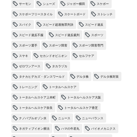
サーモン
シューズ
ジャガー横田
スケボー
スケボーフリースタイル
スケートボード
ストレッチ
スパイク
スピード超過無罪判決
スピード違反
スピード違反不服
スピード違反裁判
スポーツ
スポーツ選手
スポーツ障害
スポーツ障害専門
スヤキ
セカンドオピニオン
セルフケア
ゼロワンアース
タカラヅカ
タナカヒデカズ・ダンスワールド
デルタ株
デルタ株対策
トレーニング
トータルヘルスケア
トータルヘルスケア上本町
トータルヘルスケア大阪
トータルヘルスケア奈良
トータルヘルスケア香芝
ナノバブルオゾン水
ニュース
ニューバランス
ネガティブイオン療法
ハマの牛若丸
バイオメカニクス