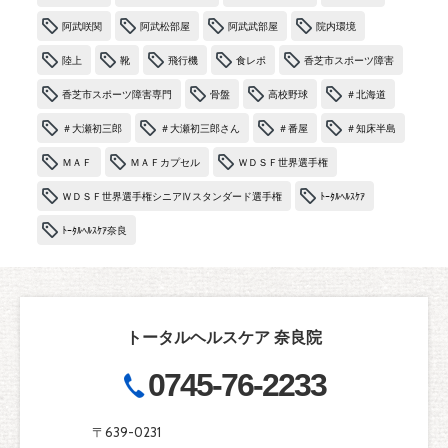
阿武咲関
阿武松部屋
阿武武部屋
院内環境
陸上
靴
飛行機
食レポ
香芝市スポーツ障害
香芝市スポーツ障害専門
骨盤
高校野球
＃北海道
＃大瀬初三郎
＃大瀬初三郎さん
＃番屋
＃知床半島
ＭＡＦ
ＭＡＦカプセル
ＷＤＳＦ世界選手権
ＷＤＳＦ世界選手権シニアⅣスタンダード選手権
ﾄｰﾀﾙﾍﾙｽｹｱ
ﾄｰﾀﾙﾍﾙｽｹｱ奈良
トータルヘルスケア 奈良院
0745-76-2233
〒639-0231