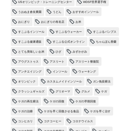
USオリンピック・トレーニングセンター
WDSF世界選手権
うおぬま倉友農園
うどん
おすすめインソール
おにぎり
おにぎりの有名店
お米
すこぶるインソール
すこぶるウォーカー
すこぶるパンプス
すこぶる健康通販
すこぶる公式オンライン
ちゃんぽん香蘭
とても美味しいお米
ひざ
みずかがみ
アウグストゥス
アスリート
アスリート整復院
アンチエイジング
インソール
ウォーキング
オリンピック
カスタムメイドインソール
ガン免疫療法
クラッシュギャルズ
グリオーマ
グルメ
ケガ
ケガの再生療法
ケガの回復
ケガの早期回復
ケガの治療
ケガを早く回復させる食品
ケガを早く治す
コシヒカリ
コナコーヒー
コロナウイルス