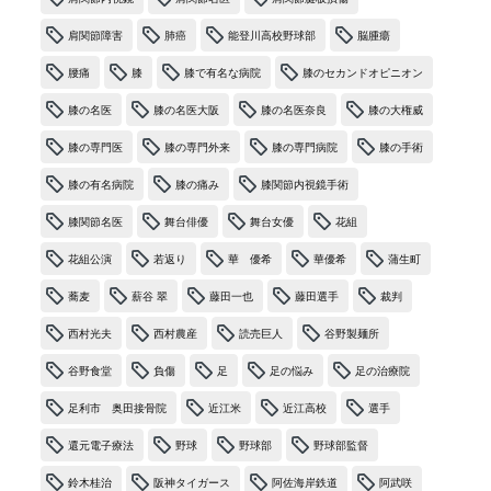
肩関節障害
肺癌
能登川高校野球部
脳腫瘍
腰痛
膝
膝で有名な病院
膝のセカンドオピニオン
膝の名医
膝の名医大阪
膝の名医奈良
膝の大権威
膝の専門医
膝の専門外来
膝の専門病院
膝の手術
膝の有名病院
膝の痛み
膝関節内視鏡手術
膝関節名医
舞台俳優
舞台女優
花組
花組公演
若返り
華 優希
華優希
蒲生町
蕎麦
薪谷 翠
藤田一也
藤田選手
裁判
西村光夫
西村農産
読売巨人
谷野製麺所
谷野食堂
負傷
足
足の悩み
足の治療院
足利市 奥田接骨院
近江米
近江高校
選手
還元電子療法
野球
野球部
野球部監督
鈴木桂治
阪神タイガース
阿佐海岸鉄道
阿武咲