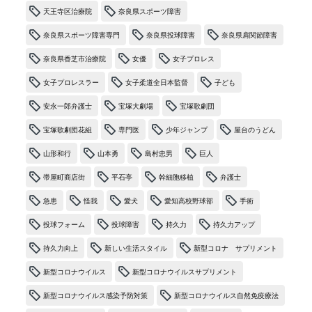
天王寺区治療院
奈良県スポーツ障害
奈良県スポーツ障害専門
奈良県投球障害
奈良県肩関節障害
奈良県香芝市治療院
女優
女子プロレス
女子プロレスラー
女子柔道全日本監督
子ども
安永一郎弁護士
宝塚大劇場
宝塚歌劇団
宝塚歌劇団花組
専門医
少年ジャンプ
屋台のうどん
山形和行
山本勇
島村忠男
巨人
帯屋町商店街
平石亭
幹細胞移植
弁護士
急患
怪我
愛犬
愛知高校野球部
手術
投球フォーム
投球障害
持久力
持久力アップ
持久力向上
新しい生活スタイル
新型コロナ サプリメント
新型コロナウイルス
新型コロナウイルスサプリメント
新型コロナウイルス感染予防対策
新型コロナウイルス自然免疫療法