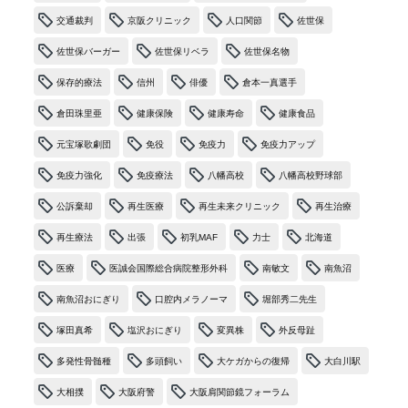
交通裁判
京阪クリニック
人口関節
佐世保
佐世保バーガー
佐世保リベラ
佐世保名物
保存的療法
信州
俳優
倉本一真選手
倉田珠里亜
健康保険
健康寿命
健康食品
元宝塚歌劇団
免役
免疫力
免疫力アップ
免疫力強化
免疫療法
八幡高校
八幡高校野球部
公訴棄却
再生医療
再生未来クリニック
再生治療
再生療法
出張
初乳MAF
力士
北海道
医療
医誠会国際総合病院整形外科
南敏文
南魚沼
南魚沼おにぎり
口腔内メラノーマ
堀部秀二先生
塚田真希
塩沢おにぎり
変異株
外反母趾
多発性骨髄種
多頭飼い
大ケガからの復帰
大白川駅
大相撲
大阪府警
大阪肩関節鏡フォーラム