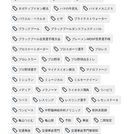
ネガティブイオン療法
ハマの牛若丸
バイオメカニクス
パウエル・ペラルタ
ヒザ
ブライテストウォーター
ブラックプール
ブラックプールダンスフェスティバル
ブラックプール全英選手権大会
ブレーメンWDSF世界選手権
プロスケートボーダー
プロスポーツ選手
プロレス
プロレスラー
プロ野球
プロ野球自主トレ
プロ野球選手
マイナスイオン療法
マクロファージ
ミシュラン
ミュージカル
ミルキークイーン
メディア
メラノーマ
ライオネス飛鳥
リハビリ
リベラ
レスリング
レスリング選手
レモンステーキ
ワンピース
中野脳神経外科クリニック
乾利夫医師
亀山つとむ
亀山努
予防
事故
二岡智宏
交通事故
交通事故専門
交通事故専門整骨院