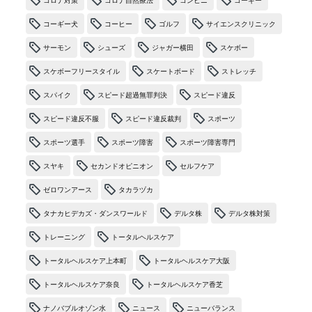
コロナ対策
コロナ自然療法
コンビニ
コーギー
コーギー犬
コーヒー
ゴルフ
サイエンスクリニック
サーモン
シューズ
ジャガー横田
スケボー
スケボーフリースタイル
スケートボード
ストレッチ
スパイク
スピード超過無罪判決
スピード違反
スピード違反不服
スピード違反裁判
スポーツ
スポーツ選手
スポーツ障害
スポーツ障害専門
スヤキ
セカンドオピニオン
セルフケア
ゼロワンアース
タカラヅカ
タナカヒデカズ・ダンスワールド
デルタ株
デルタ株対策
トレーニング
トータルヘルスケア
トータルヘルスケア上本町
トータルヘルスケア大阪
トータルヘルスケア奈良
トータルヘルスケア香芝
ナノバブルオゾン水
ニュース
ニューバランス