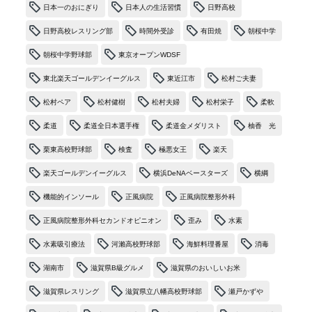
日本一のおにぎり
日本人の生活習慣
日野高校
日野高校レスリング部
時間外受診
有田焼
朝桜中学
朝桜中学野球部
東京オープンWDSF
東北楽天ゴールデンイーグルス
東近江市
松村ご夫妻
松村ペア
松村健樹
松村夫婦
松村栄子
柔軟
柔道
柔道全日本選手権
柔道金メダリスト
柚香 光
栗東高校野球部
検査
極悪女王
楽天
楽天ゴールデンイーグルス
横浜DeNAベースターズ
横綱
機能的インソール
正風病院
正風病院整形外科
正風病院整形外科セカンドオピニオン
歪み
水素
水素吸引療法
河瀨高校野球部
海鮮料理番屋
消毒
湖南市
滋賀県B級グルメ
滋賀県のおいしいお米
滋賀県レスリング
滋賀県立八幡高校野球部
瀬戸かずや