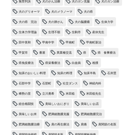
無罪判決
犬のがん治療
犬のガン克服
犬のガン治療
犬のグリオーマ
犬のメラノーマ
犬の癌
犬の癌 完治
犬の肺がん
犬の脳腫瘍
生体力学
生体力学理論
生理不順
生駒市
産休先生
田中英和
甲南中学
甲南町
甲南町新治
甲賀市
番屋
異業種交流
癌
癌 食事療法
癌免疫療法
癌栄養療法
白血病
相撲
知床のおいしい料理
知床の料理
知床半島
石井慧
石部中学
石部町
社交ダンス
神経内科
稀勢の里
立川勇希
米田稔
米田稔先生
総合格闘技
美味しいおにぎり
美味しいお店
美味しいお米
肥満細胞腫克服
肥満細胞腫完治
肥満細胞腫治療
肩の再生療法
肩痛
肩関節の名医
肩関節内視鏡
肩関節名医
肩関節腱板損傷