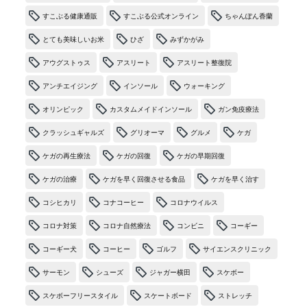
すこぶる健康通販
すこぶる公式オンライン
ちゃんぽん香蘭
とても美味しいお米
ひざ
みずかがみ
アウグストゥス
アスリート
アスリート整復院
アンチエイジング
インソール
ウォーキング
オリンピック
カスタムメイドインソール
ガン免疫療法
クラッシュギャルズ
グリオーマ
グルメ
ケガ
ケガの再生療法
ケガの回復
ケガの早期回復
ケガの治療
ケガを早く回復させる食品
ケガを早く治す
コシヒカリ
コナコーヒー
コロナウイルス
コロナ対策
コロナ自然療法
コンビニ
コーギー
コーギー犬
コーヒー
ゴルフ
サイエンスクリニック
サーモン
シューズ
ジャガー横田
スケボー
スケボーフリースタイル
スケートボード
ストレッチ