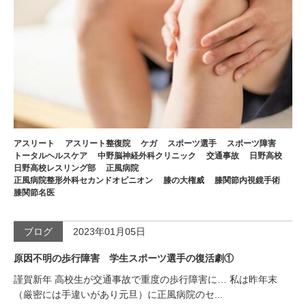
アスリート
アスリート整復院
ケガ
スポーツ選手
スポーツ障害
トータルヘルスケア
中野脳神経外科クリニック
交通事故
日野高校
日野高校レスリング部
正風病院
正風病院整形外科セカンドオピニオン
膝の大権威
膝関節内視鏡手術
膝関節名医
ブログ
2023年01月05日
原因不明の歩行障害 学生スポーツ選手の復活劇①
謹賀新年 高校生が交通事故で重度の歩行障害に… 私は昨年末
（厳密には手違いがあり元旦）に正風病院のセ...