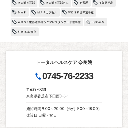
＃大瀬初三郎
＃大瀬初三郎さん
＃番屋
＃知床半島
ＭＡＦ
ＭＡＦカプセル
ＷＤＳＦ世界選手権
ＷＤＳＦ世界選手権シニアⅣスタンダード選手権
ﾄｰﾀﾙﾍﾙｽｹｱ
ﾄｰﾀﾙﾍﾙｽｹｱ奈良
トータルヘルスケア 奈良院
0745-76-2233
〒639-0231
奈良県香芝市下田西3-6-1
施術時間 9:00～20:00（受付 9:00～18:00）
休診日 日曜・祝日