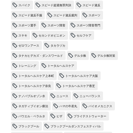
スパイク
スピード超過無罪判決
スピード違反
スピード違反不服
スピード違反裁判
スポーツ
スポーツ選手
スポーツ障害
スポーツ障害専門
スヤキ
セカンドオピニオン
セルフケア
ゼロワンアース
タカラヅカ
タナカヒデカズ・ダンスワールド
デルタ株
デルタ株対策
トレーニング
トータルヘルスケア
トータルヘルスケア上本町
トータルヘルスケア大阪
トータルヘルスケア奈良
トータルヘルスケア香芝
ナノバブルオゾン水
ニュース
ニューバランス
ネガティブイオン療法
ハマの牛若丸
バイオメカニクス
パウエル・ペラルタ
ヒザ
ブライテストウォーター
ブラックプール
ブラックプールダンスフェスティバル