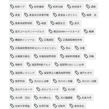
松村ペア
松村健樹
松村夫婦
松村栄子
柔軟
柔道
柔道全日本選手権
柔道金メダリスト
柚香 光
栗東高校野球部
検査
極悪女王
楽天
楽天ゴールデンイーグルス
横浜DeNAベースターズ
横綱
機能的インソール
正風病院
正風病院整形外科
正風病院整形外科セカンドオピニオン
歪み
水素
水素吸引療法
河瀨高校野球部
海鮮料理番屋
消毒
湖南市
滋賀県B級グルメ
滋賀県のおいしいお米
滋賀県レスリング
滋賀県立八幡高校野球部
瀬戸かずや
無罪判決
犬のがん治療
犬のガン克服
犬のガン治療
犬のグリオーマ
犬のメラノーマ
犬の癌
犬の癌 完治
犬の肺がん
犬の脳腫瘍
生体力学
生体力学理論
生理不順
生駒市
産休先生