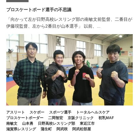
プロスケートボード選手の不思議
「向かって左が日野高校レスリング部の南敏文前監督、二番目が
伊藤現監督、左から2番目が山本選手」 以前、...
アスリート
スケボー
スポーツ選手
トータルヘルスケア
プロスケートボーダー
二岡智宏
京阪クリニック
初乳MAF
南敏文
山本勇
日野高校レスリング部
東近江市
滋賀県レスリング
蒲生町
阿武咲
阿武松部屋