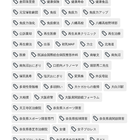
倉田珠里亜
健康保険
健康寿命
健康食品
元宝塚歌劇団
免役
免疫力
免疫力アップ
免疫力強化
免疫療法
八幡高校
八幡高校野球部
公訴棄却
再生医療
再生未来クリニック
再生治療
再生療法
出張
初乳MAF
力士
北海道
医療
医誠会国際総合病院整形外科
南敏文
南魚沼
南魚沼おにぎり
口腔内メラノーマ
堀部秀二先生
塚田真希
塩沢おにぎり
変異株
外反母趾
多発性骨髄種
多頭飼い
大ケガからの復帰
大白川駅
大相撲
大阪府警
大阪肩関節鏡フォーラム
天王寺区治療院
奈良県スポーツ障害
奈良県スポーツ障害専門
奈良県投球障害
奈良県肩関節障害
奈良県香芝市治療院
女優
女子プロレス
女子プロレスラー
女子柔道全日本監督
子ども