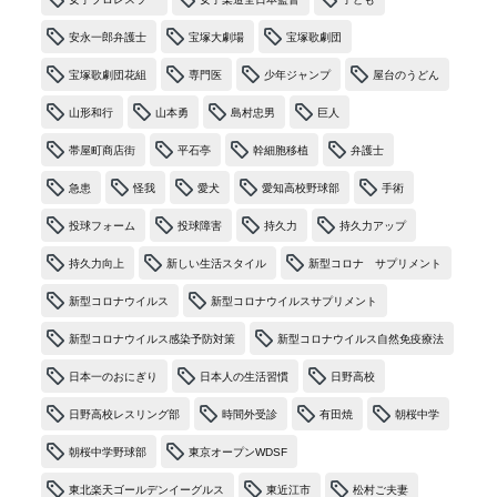
安永一郎弁護士
宝塚大劇場
宝塚歌劇団
宝塚歌劇団花組
専門医
少年ジャンプ
屋台のうどん
山形和行
山本勇
島村忠男
巨人
帯屋町商店街
平石亭
幹細胞移植
弁護士
急患
怪我
愛犬
愛知高校野球部
手術
投球フォーム
投球障害
持久力
持久力アップ
持久力向上
新しい生活スタイル
新型コロナ サプリメント
新型コロナウイルス
新型コロナウイルスサプリメント
新型コロナウイルス感染予防対策
新型コロナウイルス自然免疫療法
日本一のおにぎり
日本人の生活習慣
日野高校
日野高校レスリング部
時間外受診
有田焼
朝桜中学
朝桜中学野球部
東京オープンWDSF
東北楽天ゴールデンイーグルス
東近江市
松村ご夫妻