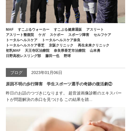
MAF
すこぶるウォーカー
すこぶる健康通販
アスリート
アスリート整復院
ケガ
スケボー
スポーツ障害
セルフケア
トータルヘルスケア
トータルヘルスケア奈良
トータルヘルスケア香芝
京阪クリニック
再生未来クリニック
初乳MAF
天王寺区治療院
奈良県香芝市治療院
山本勇
日野高校レスリング部
藤田一也
野球
ブログ
2023年01月06日
原因不明の歩行障害 学生スポーツ選手の奇跡の復活劇②
昨日のお話のつづきになります。 超音波画像診断のエキスパー
トが問題解決の糸口を見つける この結果を踏...