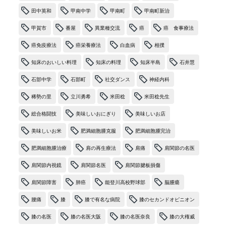
田中英和
甲南中学
甲南町
甲南町新治
甲賀市
番屋
異業種交流
癌
癌 食事療法
癌免疫療法
癌栄養療法
白血病
相撲
知床のおいしい料理
知床の料理
知床半島
石井慧
石部中学
石部町
社交ダンス
神経内科
稀勢の里
立川勇希
米田稔
米田稔先生
総合格闘技
美味しいおにぎり
美味しいお店
美味しいお米
肥満細胞腫克服
肥満細胞腫完治
肥満細胞腫治療
肩の再生療法
肩痛
肩関節の名医
肩関節内視鏡
肩関節名医
肩関節腱板損傷
肩関節障害
肺癌
能登川高校野球部
脳腫瘍
腰痛
膝
膝で有名な病院
膝のセカンドオピニオン
膝の名医
膝の名医大阪
膝の名医奈良
膝の大権威