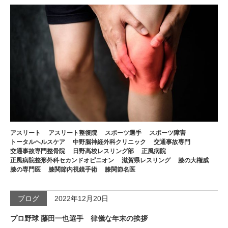
アスリート
アスリート整復院
スポーツ選手
スポーツ障害
トータルヘルスケア
中野脳神経外科クリニック
交通事故専門
交通事故専門整骨院
日野高校レスリング部
正風病院
正風病院整形外科セカンドオピニオン
滋賀県レスリング
膝の大権威
膝の専門医
膝関節内視鏡手術
膝関節名医
ブログ
2022年12月20日
プロ野球 藤田一也選手 律儀な年末の挨拶