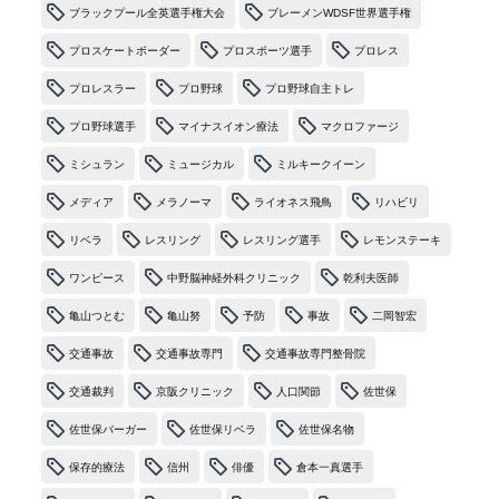
ブラックプール全英選手権大会
ブレーメンWDSF世界選手権
プロスケートボーダー
プロスポーツ選手
プロレス
プロレスラー
プロ野球
プロ野球自主トレ
プロ野球選手
マイナスイオン療法
マクロファージ
ミシュラン
ミュージカル
ミルキークイーン
メディア
メラノーマ
ライオネス飛鳥
リハビリ
リベラ
レスリング
レスリング選手
レモンステーキ
ワンピース
中野脳神経外科クリニック
乾利夫医師
亀山つとむ
亀山努
予防
事故
二岡智宏
交通事故
交通事故専門
交通事故専門整骨院
交通裁判
京阪クリニック
人口関節
佐世保
佐世保バーガー
佐世保リベラ
佐世保名物
保存的療法
信州
俳優
倉本一真選手