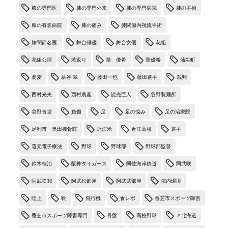
膝の専門医
膝の専門外来
膝の専門病院
膝の手術
膝の有名病院
膝の痛み
膝関節内視鏡手術
膝関節名医
舞台俳優
舞台女優
花組
花組公演
若返り
華 優希
華優希
蒲生町
蕎麦
薪谷 翠
藤田一也
藤田選手
裁判
西村光夫
西村農産
読売巨人
谷野製麺所
谷野食堂
負傷
足
足の悩み
足の治療院
足利市 奥田接骨院
近江米
近江高校
選手
還元電子療法
野球
野球部
野球部監督
鈴木桂治
阪神タイガース
阿佐海岸鉄道
阿武咲
阿武咲関
阿武松部屋
阿武武部屋
院内環境
陸上
靴
飛行機
食レポ
香芝市スポーツ障害
香芝市スポーツ障害専門
骨盤
高校野球
＃北海道