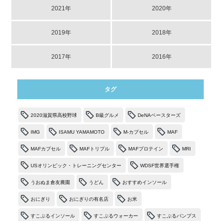
2021年
2020年
2019年
2018年
2017年
2016年
タグ
2020滋賀県高校野球
B級グルメ
DeNAベースターズ
IMG
ISAMU YAMAMOTO
M-カプセル
MAF
MAFカプセル
MAFトリプル
MAFプロテイン
MRI
USオリンピック・トレーニングセンター
WDSF世界選手権
うおぬま倉友農園
うどん
おすすめインソール
おにぎり
おにぎりの有名店
お米
すこぶるインソール
すこぶるウォーカー
すこぶるパンプス