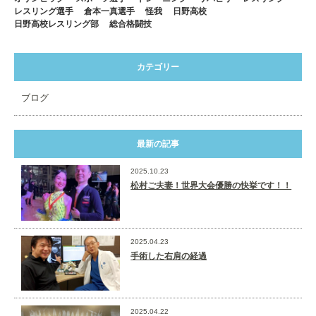
レスリング選手
倉本一真選手
怪我
日野高校
日野高校レスリング部
総合格闘技
カテゴリー
ブログ
最新の記事
2025.10.23
松村ご夫妻！世界大会優勝の快挙です！！
2025.04.23
手術した右肩の経過
2025.04.22