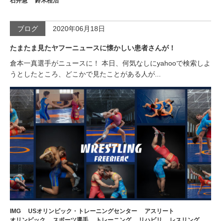
石井慧
鈴木桂治
ブログ
2020年06月18日
たまたま見たヤフーニュースに懐かしい患者さんが！
倉本一真選手がニュースに！ 本日、何気なしにyahooで検索しよ
うとしたところ、どこかで見たことがある人が...
IMG
USオリンピック・トレーニングセンター
アスリート
オリンピック
スポーツ選手
トレーニング
リハビリ
レスリング