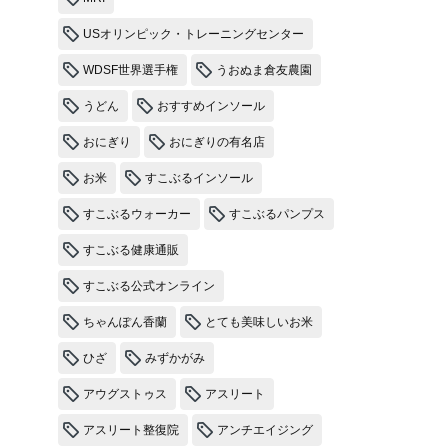
USオリンピック・トレーニングセンター
WDSF世界選手権
うおぬま倉友農園
うどん
おすすめインソール
おにぎり
おにぎりの有名店
お米
すこぶるインソール
すこぶるウォーカー
すこぶるパンプス
すこぶる健康通販
すこぶる公式オンライン
ちゃんぽん香蘭
とても美味しいお米
ひざ
みずかがみ
アウグストゥス
アスリート
アスリート整復院
アンチエイジング