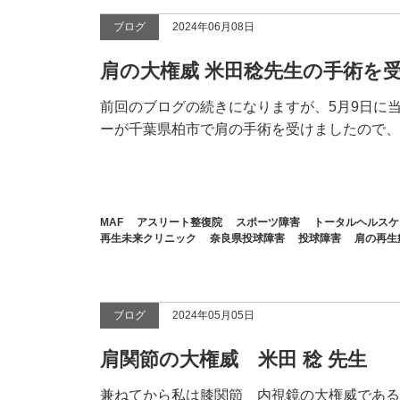
ブログ
2024年06月08日
肩の大権威 米田稔先生の手術を
前回のブログの続きになりますが、5月9日に
ーが千葉県柏市で肩の手術を受けましたので、..
MAF
アスリート整復院
スポーツ障害
トータルヘルスケ
再生未来クリニック
奈良県投球障害
投球障害
肩の再生
ブログ
2024年05月05日
肩関節の大権威 米田 稔 先生
兼ねてから私は膝関節 内視鏡の大権威である