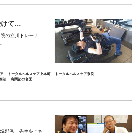
受けて…
当院の立川トレーナ
.
ア
トータルヘルスケア上本町
トータルヘルスケア奈良
療法
肩関節の名医
堀部秀二先生をこち