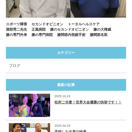
スポーツ障害
セカンドオピニオン
トータルヘルスケア
堀部秀二先生
正風病院
膝のセカンドオピニオン
膝の大権威
膝の専門外来
膝の専門病院
膝関節内視鏡手術
膝関節名医
カテゴリー
ブログ
最新の記事
2025.10.23
松村ご夫妻！世界大会優勝の快挙です！！
2025.04.23
手術した右肩の経過