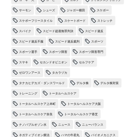
サーモン
シューズ
ジャガー横田
スケボー
スケボーフリースタイル
スケートボード
ストレッチ
スパイク
スピード超過無罪判決
スピード違反
スピード違反不服
スピード違反裁判
スポーツ
スポーツ選手
スポーツ障害
スポーツ障害専門
スヤキ
セカンドオピニオン
セルフケア
ゼロワンアース
タカラヅカ
タナカヒデカズ・ダンスワールド
デルタ株
デルタ株対策
トレーニング
トータルヘルスケア
トータルヘルスケア上本町
トータルヘルスケア大阪
トータルヘルスケア奈良
トータルヘルスケア香芝
ナノバブルオゾン水
ニュース
ニューバランス
ネガティブイオン療法
ハマの牛若丸
バイオメカニクス