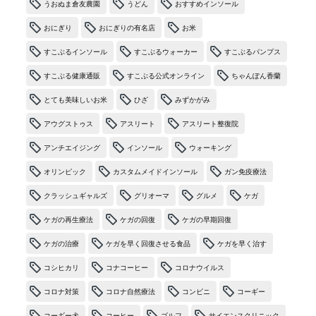
うおぬま倉友農園
うどん
おすすめインソール
おにぎり
おにぎりの有名店
お米
すこぶるインソール
すこぶるウォーカー
すこぶるパンプス
すこぶる健康通販
すこぶる公式オンライン
ちゃんぽん香蘭
とても美味しいお米
ひざ
みずかがみ
アウグストゥス
アスリート
アスリート整復院
アンチエイジング
インソール
ウォーキング
オリンピック
カスタムメイドインソール
ガン免疫療法
クラッシュギャルズ
グリオーマ
グルメ
ケガ
ケガの再生療法
ケガの回復
ケガの早期回復
ケガの治療
ケガを早く回復させる食品
ケガを早く治す
コシヒカリ
コナコーヒー
コロナウイルス
コロナ対策
コロナ自然療法
コンビニ
コーギー
コーギー犬
コーヒー
ゴルフ
サイエンスクリニック