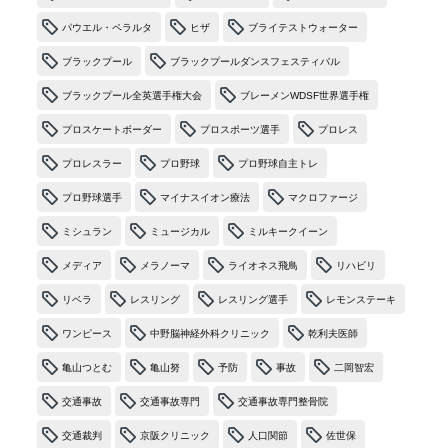
パウエル・ペラルタ
ヒザ
ブライテストウォーター
ブラックプール
ブラックプールダンスフェスティバル
ブラックプール全英選手権大会
ブレーメンWDSF世界選手権
プロスケートボーダー
プロスポーツ選手
プロレス
プロレスラー
プロ野球
プロ野球自主トレ
プロ野球選手
マイナスイオン療法
マクロファージ
ミシュラン
ミュージカル
ミルキークイーン
メディア
メラノーマ
ライオネス飛鳥
リハビリ
リベラ
レスリング
レスリング選手
レモンステーキ
ワンピース
中野脳神経外科クリニック
乾利夫医師
亀山つとむ
亀山努
予防
事故
二岡智宏
交通事故
交通事故専門
交通事故専門整骨院
交通裁判
京阪クリニック
人口関節
佐世保