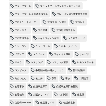
ブラックプール
ブラックプールダンスフェスティバル
ブラックプール全英選手権大会
ブレーメンWDSF世界選手権
プロスケートボーダー
プロスポーツ選手
プロレス
プロレスラー
プロ野球
プロ野球自主トレ
プロ野球選手
マイナスイオン療法
マクロファージ
ミシュラン
ミュージカル
ミルキークイーン
メディア
メラノーマ
ライオネス飛鳥
リハビリ
リベラ
レスリング
レスリング選手
レモンステーキ
ワンピース
中野脳神経外科クリニック
乾利夫医師
亀山つとむ
亀山努
予防
事故
二岡智宏
交通事故
交通事故専門
交通事故専門整骨院
交通裁判
京阪クリニック
人口関節
佐世保
佐世保バーガー
佐世保リベラ
佐世保名物