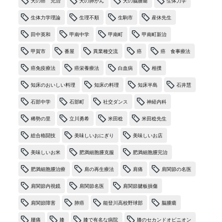
犬の癌 完治
犬の肺がん
犬の脳腫瘍
生体力学
生体力学理論
生理不順
生駒市
産休先生
田中英和
甲南中学
甲南町
甲南町新治
甲賀市
番屋
異業種交流
癌
癌 食事療法
癌免疫療法
癌栄養療法
白血病
相撲
知床のおいしい料理
知床の料理
知床半島
石井慧
石部中学
石部町
社交ダンス
神経内科
稀勢の里
立川勇希
米田稔
米田稔先生
総合格闘技
美味しいおにぎり
美味しいお店
美味しいお米
肥満細胞腫克服
肥満細胞腫完治
肥満細胞腫治療
肩の再生療法
肩痛
肩関節の名医
肩関節内視鏡
肩関節名医
肩関節腱板損傷
肩関節障害
肺癌
能登川高校野球部
脳腫瘍
腰痛
膝
膝で有名な病院
膝のセカンドオピニオン