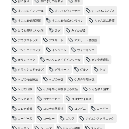
おにぎり
おにぎりの有名店
お米
すこぶるインソール
すこぶるウォーカー
すこぶるパンプス
すこぶる健康通販
すこぶる公式オンライン
ちゃんぽん香蘭
とても美味しいお米
ひざ
みずかがみ
アウグストゥス
アスリート
アスリート整復院
アンチエイジング
インソール
ウォーキング
オリンピック
カスタムメイドインソール
ガン免疫療法
クラッシュギャルズ
グリオーマ
グルメ
ケガ
ケガの再生療法
ケガの回復
ケガの早期回復
ケガの治療
ケガを早く回復させる食品
ケガを早く治す
コシヒカリ
コナコーヒー
コロナウイルス
コロナ対策
コロナ自然療法
コンビニ
コーギー
コーギー犬
コーヒー
ゴルフ
サイエンスクリニック
サーモン
シューズ
ジャガー横田
スケボー