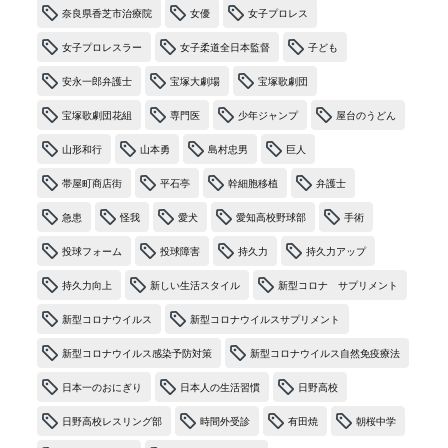
奈良県香芝市治療院
女優
女子プロレス
女子プロレスラー
女子柔道全日本監督
子ども
安永一郎弁護士
宝塚大劇場
宝塚歌劇団
宝塚歌劇団花組
専門医
少年ジャンプ
屋台のうどん
山形和行
山本勇
島村忠男
巨人
帯屋町商店街
平石亭
幹細胞移植
弁護士
急患
怪我
愛犬
愛知高校野球部
手術
投球フォーム
投球障害
持久力
持久力アップ
持久力向上
新しい生活スタイル
新型コロナ サプリメント
新型コロナウイルス
新型コロナウイルスサプリメント
新型コロナウイルス感染予防対策
新型コロナウイルス自然免疫療法
日本一のおにぎり
日本人の生活習慣
日野高校
日野高校レスリング部
時間外受診
有田焼
朝桜中学