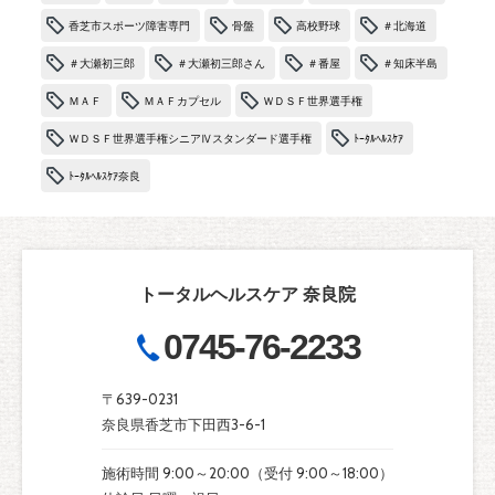
香芝市スポーツ障害専門
骨盤
高校野球
＃北海道
＃大瀬初三郎
＃大瀬初三郎さん
＃番屋
＃知床半島
ＭＡＦ
ＭＡＦカプセル
ＷＤＳＦ世界選手権
ＷＤＳＦ世界選手権シニアⅣスタンダード選手権
ﾄｰﾀﾙﾍﾙｽｹｱ
ﾄｰﾀﾙﾍﾙｽｹｱ奈良
トータルヘルスケア 奈良院
0745-76-2233
〒639-0231
奈良県香芝市下田西3-6-1
施術時間 9:00～20:00（受付 9:00～18:00）