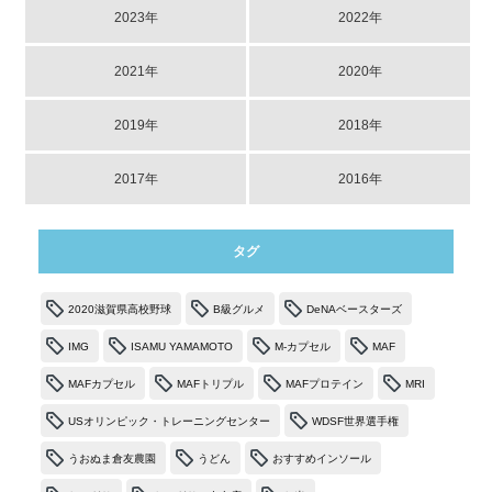
2023年
2022年
2021年
2020年
2019年
2018年
2017年
2016年
タグ
2020滋賀県高校野球
B級グルメ
DeNAベースターズ
IMG
ISAMU YAMAMOTO
M-カプセル
MAF
MAFカプセル
MAFトリプル
MAFプロテイン
MRI
USオリンピック・トレーニングセンター
WDSF世界選手権
うおぬま倉友農園
うどん
おすすめインソール