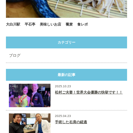
大白川駅
平石亭
美味しいお店
蕎麦
食レポ
カテゴリー
ブログ
最新の記事
2025.10.23
松村ご夫妻！世界大会優勝の快挙です！！
2025.04.23
手術した右肩の経過