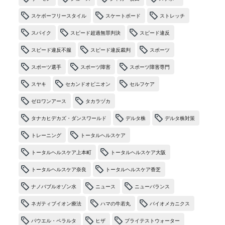
スケボーフリースタイル
スケートボード
ストレッチ
スパイク
スピード超過無罪判決
スピード違反
スピード違反不服
スピード違反裁判
スポーツ
スポーツ選手
スポーツ障害
スポーツ障害専門
スヤキ
セカンドオピニオン
セルフケア
ゼロワンアース
タカラヅカ
タナカヒデカズ・ダンスワールド
デルタ株
デルタ株対策
トレーニング
トータルヘルスケア
トータルヘルスケア上本町
トータルヘルスケア大阪
トータルヘルスケア奈良
トータルヘルスケア香芝
ナノバブルオゾン水
ニュース
ニューバランス
ネガティブイオン療法
ハマの牛若丸
バイオメカニクス
パウエル・ペラルタ
ヒザ
ブライテストウォーター