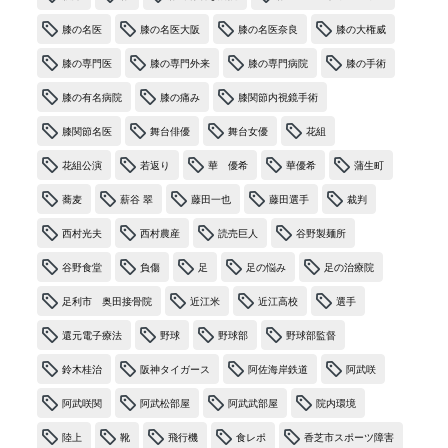
膝の名医
膝の名医大阪
膝の名医奈良
膝の大権威
膝の専門医
膝の専門外来
膝の専門病院
膝の手術
膝の有名病院
膝の痛み
膝関節内視鏡手術
膝関節名医
舞台俳優
舞台女優
花組
花組公演
若返り
華 優希
華優希
蒲生町
蕎麦
薪谷 翠
藤田一也
藤田選手
裁判
西村光夫
西村農産
読売巨人
谷野製麺所
谷野食堂
負傷
足
足の悩み
足の治療院
足利市 奥田接骨院
近江米
近江高校
選手
還元電子療法
野球
野球部
野球部監督
鈴木桂治
阪神タイガース
阿佐海岸鉄道
阿武咲
阿武咲関
阿武松部屋
阿武武部屋
院内環境
陸上
靴
飛行機
食レポ
香芝市スポーツ障害