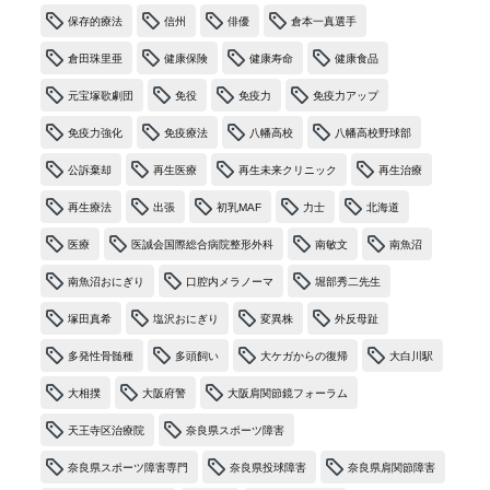
保存的療法
信州
俳優
倉本一真選手
倉田珠里亜
健康保険
健康寿命
健康食品
元宝塚歌劇団
免役
免疫力
免疫力アップ
免疫力強化
免疫療法
八幡高校
八幡高校野球部
公訴棄却
再生医療
再生未来クリニック
再生治療
再生療法
出張
初乳MAF
力士
北海道
医療
医誠会国際総合病院整形外科
南敏文
南魚沼
南魚沼おにぎり
口腔内メラノーマ
堀部秀二先生
塚田真希
塩沢おにぎり
変異株
外反母趾
多発性骨髄種
多頭飼い
大ケガからの復帰
大白川駅
大相撲
大阪府警
大阪肩関節鏡フォーラム
天王寺区治療院
奈良県スポーツ障害
奈良県スポーツ障害専門
奈良県投球障害
奈良県肩関節障害