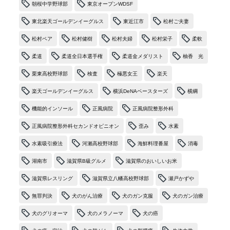
朝桜中学野球部
東京オープンWDSF
東北楽天ゴールデンイーグルス
東近江市
松村ご夫妻
松村ペア
松村健樹
松村夫婦
松村栄子
柔軟
柔道
柔道全日本選手権
柔道金メダリスト
柚香 光
栗東高校野球部
検査
極悪女王
楽天
楽天ゴールデンイーグルス
横浜DeNAベースターズ
横綱
機能的インソール
正風病院
正風病院整形外科
正風病院整形外科セカンドオピニオン
歪み
水素
水素吸引療法
河瀨高校野球部
海鮮料理番屋
消毒
湖南市
滋賀県B級グルメ
滋賀県のおいしいお米
滋賀県レスリング
滋賀県立八幡高校野球部
瀬戸かずや
無罪判決
犬のがん治療
犬のガン克服
犬のガン治療
犬のグリオーマ
犬のメラノーマ
犬の癌