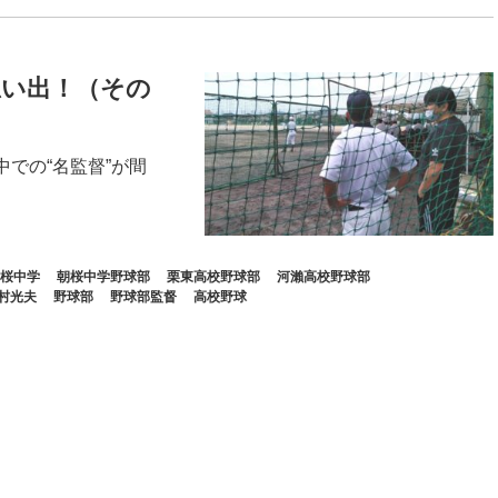
思い出！（その
中での“名監督”が間
桜中学
朝桜中学野球部
栗東高校野球部
河瀨高校野球部
村光夫
野球部
野球部監督
高校野球