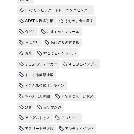
USオリンピック・トレーニングセンター
WDSF世界選手権
うおぬま倉友農園
うどん
おすすめインソール
おにぎり
おにぎりの有名店
お米
すこぶるインソール
すこぶるウォーカー
すこぶるパンプス
すこぶる健康通販
すこぶる公式オンライン
ちゃんぽん香蘭
とても美味しいお米
ひざ
みずかがみ
アウグストゥス
アスリート
アスリート整復院
アンチエイジング