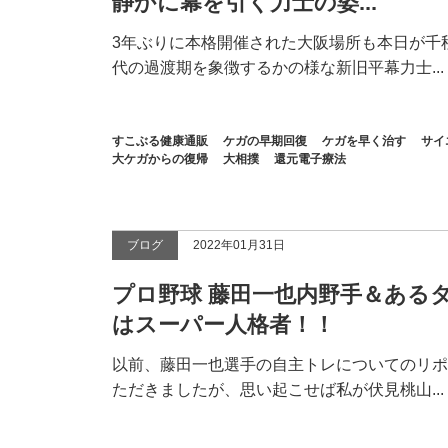
静かに幕を引く力士の姿...
3年ぶりに本格開催された大阪場所も本日が千
代の過渡期を象徴するかの様な新旧平幕力士...
すこぶる健康通販
ケガの早期回復
ケガを早く治す
サイ
大ケガからの復帰
大相撲
還元電子療法
ブログ
2022年01月31日
プロ野球 藤田一也内野手＆ある
はスーパー人格者！！
以前、藤田一也選手の自主トレについてのリポ
ただきましたが、思い起こせば私が伏見桃山...