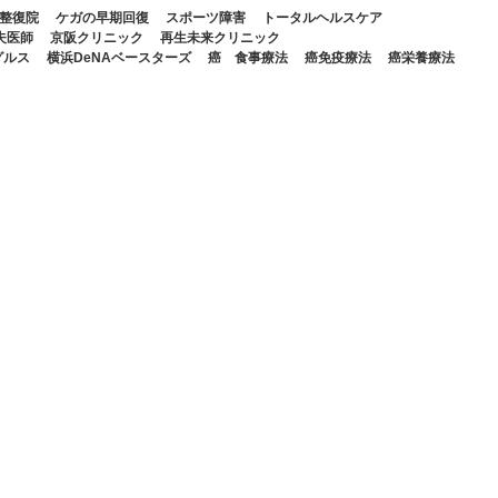
整復院
ケガの早期回復
スポーツ障害
トータルヘルスケア
夫医師
京阪クリニック
再生未来クリニック
グルス
横浜DeNAベースターズ
癌 食事療法
癌免疫療法
癌栄養療法