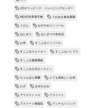
USオリンピック・トレーニングセンター
WDSF世界選手権
うおぬま倉友農園
うどん
おすすめインソール
おにぎり
おにぎりの有名店
お米
すこぶるインソール
すこぶるウォーカー
すこぶるパンプス
すこぶる健康通販
すこぶる公式オンライン
ちゃんぽん香蘭
とても美味しいお米
ひざ
みずかがみ
アウグストゥス
アスリート
アスリート整復院
アンチエイジング