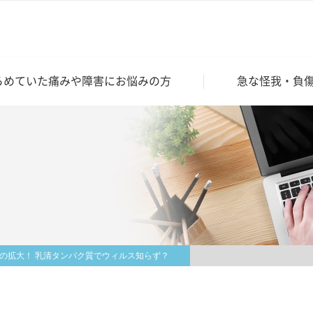
らめていた痛みや障害にお悩みの方
急な怪我・負
型の拡大！ 乳清タンパク質でウィルス知らず？