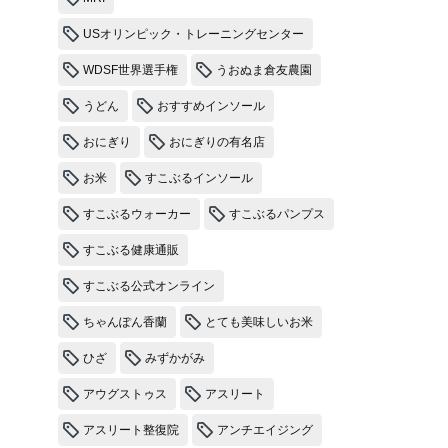
USオリンピック・トレーニングセンター
WDSF世界選手権
うおぬま倉友農園
うどん
おすすめインソール
おにぎり
おにぎりの有名店
お米
すこぶるインソール
すこぶるウォーカー
すこぶるパンプス
すこぶる健康通販
すこぶる公式オンライン
ちゃんぽん香蘭
とても美味しいお米
ひざ
みずかがみ
アウグストゥス
アスリート
アスリート整復院
アンチエイジング