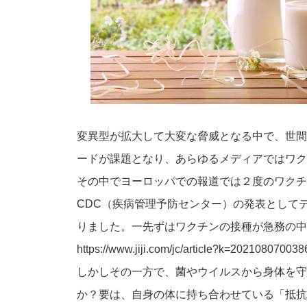
変異型が拡大して大変な脅威となる中で、世間
ードが課題となり、あらゆるメディアではワク
その中でヨーロッパでの報道では２度のワクチ
CDC（疾病管理予防センター）の発表として
りました。一先ずはワクチンの接種が急務の中
https://www.jiji.com/jc/article?k=202108070038
しかしその一方で、菌やウイルスから身体を守
か？要は、自身の体に持ち合わせている「抵抗