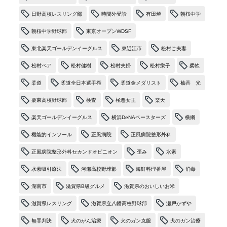
日野高校レスリング部
時間外受診
有田焼
朝桜中学
朝桜中学野球部
東京オープンWDSF
東北楽天ゴールデンイーグルス
東近江市
松村ご夫妻
松村ペア
松村健樹
松村夫婦
松村栄子
柔軟
柔道
柔道全日本選手権
柔道金メダリスト
柚香 光
栗東高校野球部
検査
極悪女王
楽天
楽天ゴールデンイーグルス
横浜DeNAベースターズ
横綱
機能的インソール
正風病院
正風病院整形外科
正風病院整形外科セカンドオピニオン
歪み
水素
水素吸引療法
河瀨高校野球部
海鮮料理番屋
消毒
湖南市
滋賀県B級グルメ
滋賀県のおいしいお米
滋賀県レスリング
滋賀県立八幡高校野球部
瀬戸かずや
無罪判決
犬のがん治療
犬のガン克服
犬のガン治療