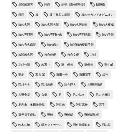
肩関節障害
肺癌
能登川高校野球部
脳腫瘍
腰痛
膝
膝で有名な病院
膝のセカンドオピニオン
膝の名医
膝の名医大阪
膝の名医奈良
膝の大権威
膝の専門医
膝の専門外来
膝の専門病院
膝の手術
膝の有名病院
膝の痛み
膝関節内視鏡手術
膝関節名医
舞台俳優
舞台女優
花組
花組公演
若返り
華 優希
華優希
蒲生町
蕎麦
薪谷 翠
藤田一也
藤田選手
裁判
西村光夫
西村農産
読売巨人
谷野製麺所
谷野食堂
負傷
足
足の悩み
足の治療院
足利市 奥田接骨院
近江米
近江高校
選手
還元電子療法
野球
野球部
野球部監督
鈴木桂治
阪神タイガース
阿佐海岸鉄道
阿武咲