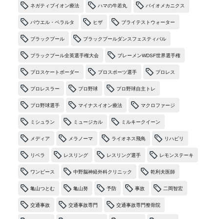
ネガティブイオン療法
ハマの牛若丸
バイオメカニクス
パウエル・ペラルタ
ヒザ
ブライテストウォーター
ブラックプール
ブラックプールダンスフェスティバル
ブラックプール全英選手権大会
ブレーメンWDSF世界選手権
プロスケートボーダー
プロスポーツ選手
プロレス
プロレスラー
プロ野球
プロ野球自主トレ
プロ野球選手
マイナスイオン療法
マクロファージ
ミシュラン
ミュージカル
ミルキークイーン
メディア
メラノーマ
ライオネス飛鳥
リハビリ
リベラ
レスリング
レスリング選手
レモンステーキ
ワンピース
中野脳神経外科クリニック
乾利夫医師
亀山つとむ
亀山努
予防
事故
二岡智宏
交通事故
交通事故専門
交通事故専門整骨院