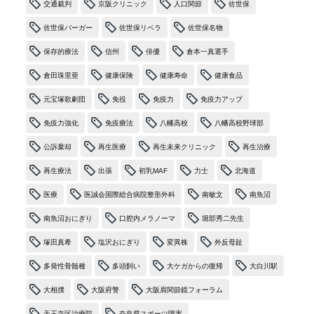
交通裁判
京阪クリニック
人口関節
佐世保
佐世保バーガー
佐世保リベラ
佐世保名物
保存的療法
信州
俳優
倉本一真選手
倉田珠里亜
健康保険
健康寿命
健康食品
元宝塚歌劇団
免役
免疫力
免疫力アップ
免疫力強化
免疫療法
八幡高校
八幡高校野球部
公訴棄却
再生医療
再生未来クリニック
再生治療
再生療法
出張
初乳MAF
力士
北海道
医療
医誠会国際総合病院整形外科
南敏文
南魚沼
南魚沼おにぎり
口腔内メラノーマ
堀部秀二先生
塚田真希
塩沢おにぎり
変異株
外反母趾
多発性骨髄種
多頭飼い
大ケガからの復帰
大白川駅
大相撲
大阪府警
大阪肩関節鏡フォーラム
天王寺区治療院
奈良県スポーツ障害