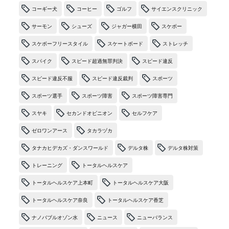
コーギー犬
コーヒー
ゴルフ
サイエンスクリニック
サーモン
シューズ
ジャガー横田
スケボー
スケボーフリースタイル
スケートボード
ストレッチ
スパイク
スピード超過無罪判決
スピード違反
スピード違反不服
スピード違反裁判
スポーツ
スポーツ選手
スポーツ障害
スポーツ障害専門
スヤキ
セカンドオピニオン
セルフケア
ゼロワンアース
タカラヅカ
タナカヒデカズ・ダンスワールド
デルタ株
デルタ株対策
トレーニング
トータルヘルスケア
トータルヘルスケア上本町
トータルヘルスケア大阪
トータルヘルスケア奈良
トータルヘルスケア香芝
ナノバブルオゾン水
ニュース
ニューバランス