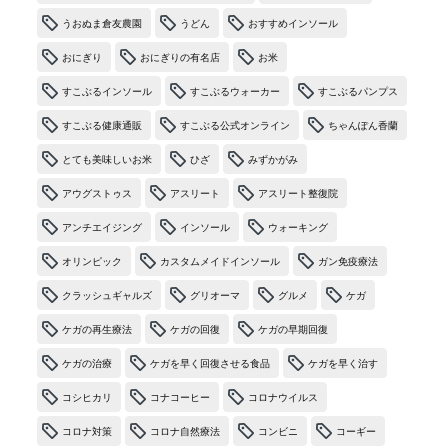
うおぬま倉友農園
うどん
おすすめインソール
おにぎり
おにぎりの有名店
お米
すこぶるインソール
すこぶるウォーカー
すこぶるパンプス
すこぶる健康通販
すこぶる公式オンライン
ちゃんぽん香蘭
とても美味しいお米
ひざ
みずかがみ
アウグストゥス
アスリート
アスリート整復院
アンチエイジング
インソール
ウォーキング
オリンピック
カスタムメイドインソール
ガン免疫療法
クラッシュギャルズ
グリオーマ
グルメ
ケガ
ケガの再生療法
ケガの回復
ケガの早期回復
ケガの治療
ケガを早く回復させる食品
ケガを早く治す
コシヒカリ
コナコーヒー
コロナウイルス
コロナ対策
コロナ自然療法
コンビニ
コーギー