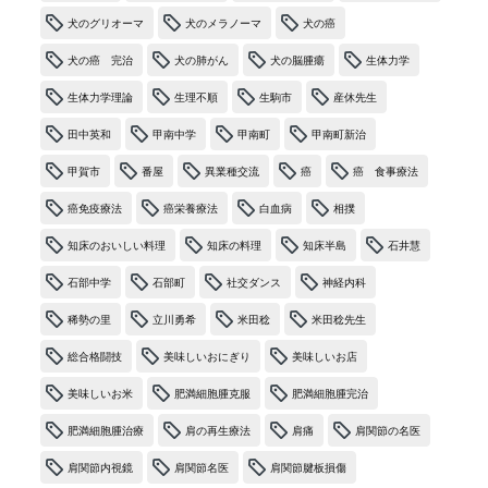
犬のグリオーマ
犬のメラノーマ
犬の癌
犬の癌 完治
犬の肺がん
犬の脳腫瘍
生体力学
生体力学理論
生理不順
生駒市
産休先生
田中英和
甲南中学
甲南町
甲南町新治
甲賀市
番屋
異業種交流
癌
癌 食事療法
癌免疫療法
癌栄養療法
白血病
相撲
知床のおいしい料理
知床の料理
知床半島
石井慧
石部中学
石部町
社交ダンス
神経内科
稀勢の里
立川勇希
米田稔
米田稔先生
総合格闘技
美味しいおにぎり
美味しいお店
美味しいお米
肥満細胞腫克服
肥満細胞腫完治
肥満細胞腫治療
肩の再生療法
肩痛
肩関節の名医
肩関節内視鏡
肩関節名医
肩関節腱板損傷