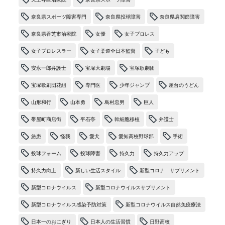
奈良県スポーツ障害専門
奈良県投球障害
奈良県肩関節障害
奈良県香芝市治療院
女優
女子プロレス
女子プロレスラー
女子柔道全日本監督
子ども
安永一郎弁護士
宝塚大劇場
宝塚歌劇団
宝塚歌劇団花組
専門医
少年ジャンプ
屋台のうどん
山形和行
山本勇
島村忠男
巨人
帯屋町商店街
平石亭
幹細胞移植
弁護士
急患
怪我
愛犬
愛知高校野球部
手術
投球フォーム
投球障害
持久力
持久力アップ
持久力向上
新しい生活スタイル
新型コロナ サプリメント
新型コロナウイルス
新型コロナウイルスサプリメント
新型コロナウイルス感染予防対策
新型コロナウイルス自然免疫療法
日本一のおにぎり
日本人の生活習慣
日野高校