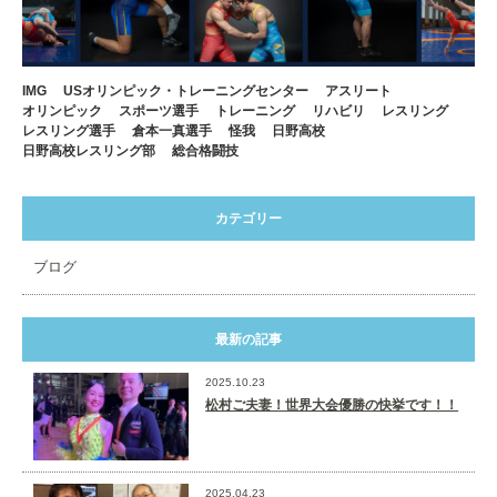
IMG
USオリンピック・トレーニングセンター
アスリート
オリンピック
スポーツ選手
トレーニング
リハビリ
レスリング
レスリング選手
倉本一真選手
怪我
日野高校
日野高校レスリング部
総合格闘技
カテゴリー
ブログ
最新の記事
2025.10.23
松村ご夫妻！世界大会優勝の快挙です！！
2025.04.23