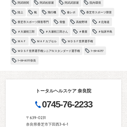
阿武咲関
阿武松部屋
阿武武部屋
院内環境
陸上
靴
飛行機
食レポ
香芝市スポーツ障害
香芝市スポーツ障害専門
骨盤
高校野球
＃北海道
＃大瀬初三郎
＃大瀬初三郎さん
＃番屋
＃知床半島
ＭＡＦ
ＭＡＦカプセル
ＷＤＳＦ世界選手権
ＷＤＳＦ世界選手権シニアⅣスタンダード選手権
ﾄｰﾀﾙﾍﾙｽｹｱ
ﾄｰﾀﾙﾍﾙｽｹｱ奈良
トータルヘルスケア 奈良院
0745-76-2233
〒639-0231
奈良県香芝市下田西3-6-1