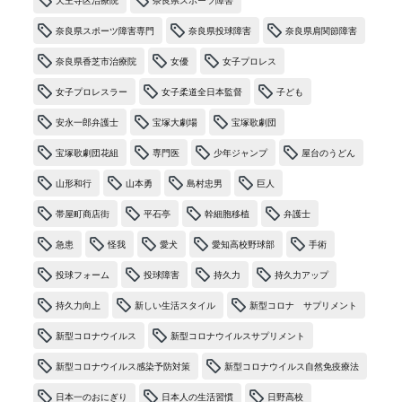
天王寺区治療院
奈良県スポーツ障害
奈良県スポーツ障害専門
奈良県投球障害
奈良県肩関節障害
奈良県香芝市治療院
女優
女子プロレス
女子プロレスラー
女子柔道全日本監督
子ども
安永一郎弁護士
宝塚大劇場
宝塚歌劇団
宝塚歌劇団花組
専門医
少年ジャンプ
屋台のうどん
山形和行
山本勇
島村忠男
巨人
帯屋町商店街
平石亭
幹細胞移植
弁護士
急患
怪我
愛犬
愛知高校野球部
手術
投球フォーム
投球障害
持久力
持久力アップ
持久力向上
新しい生活スタイル
新型コロナ サプリメント
新型コロナウイルス
新型コロナウイルスサプリメント
新型コロナウイルス感染予防対策
新型コロナウイルス自然免疫療法
日本一のおにぎり
日本人の生活習慣
日野高校