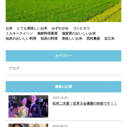
お米
とても美味しいお米
みずかがみ
コシヒカリ
ミルキークイーン
海鮮料理番屋
滋賀県のおいしいお米
知床のおいしい料理
知床の料理
美味しいお米
西村農産
近江米
カテゴリー
ブログ
最新の記事
2025.10.23
松村ご夫妻！世界大会優勝の快挙です！！
2025.04.23