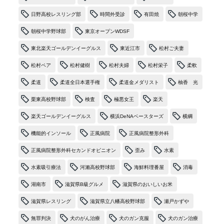
日野高校レスリング部
時間外受診
有田焼
朝桜中学
朝桜中学野球部
東京オープンWDSF
東北楽天ゴールデンイーグルス
東近江市
松村ご夫妻
松村ペア
松村健樹
松村夫婦
松村栄子
柔軟
柔道
柔道全日本選手権
柔道金メダリスト
柚香 光
栗東高校野球部
検査
極悪女王
楽天
楽天ゴールデンイーグルス
横浜DeNAベースターズ
横綱
機能的インソール
正風病院
正風病院整形外科
正風病院整形外科セカンドオピニオン
歪み
水素
水素吸引療法
河瀨高校野球部
海鮮料理番屋
消毒
湖南市
滋賀県B級グルメ
滋賀県のおいしいお米
滋賀県レスリング
滋賀県立八幡高校野球部
瀬戸かずや
無罪判決
犬のがん治療
犬のガン克服
犬のガン治療