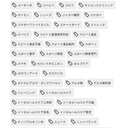
コーギー犬
コーヒー
ゴルフ
サイエンスクリニック
サーモン
シューズ
ジャガー横田
スケボー
スケボーフリースタイル
スケートボード
ストレッチ
スパイク
スピード超過無罪判決
スピード違反
スピード違反不服
スピード違反裁判
スポーツ
スポーツ選手
スポーツ障害
スポーツ障害専門
スヤキ
セカンドオピニオン
セルフケア
ゼロワンアース
タカラヅカ
タナカヒデカズ・ダンスワールド
デルタ株
デルタ株対策
トレーニング
トータルヘルスケア
トータルヘルスケア上本町
トータルヘルスケア大阪
トータルヘルスケア奈良
トータルヘルスケア香芝
ナノバブルオゾン水
ニュース
ニューバランス