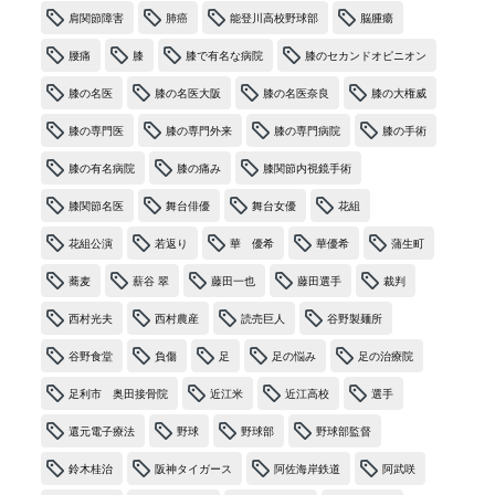
肩関節障害
肺癌
能登川高校野球部
脳腫瘍
腰痛
膝
膝で有名な病院
膝のセカンドオピニオン
膝の名医
膝の名医大阪
膝の名医奈良
膝の大権威
膝の専門医
膝の専門外来
膝の専門病院
膝の手術
膝の有名病院
膝の痛み
膝関節内視鏡手術
膝関節名医
舞台俳優
舞台女優
花組
花組公演
若返り
華 優希
華優希
蒲生町
蕎麦
薪谷 翠
藤田一也
藤田選手
裁判
西村光夫
西村農産
読売巨人
谷野製麺所
谷野食堂
負傷
足
足の悩み
足の治療院
足利市 奥田接骨院
近江米
近江高校
選手
還元電子療法
野球
野球部
野球部監督
鈴木桂治
阪神タイガース
阿佐海岸鉄道
阿武咲