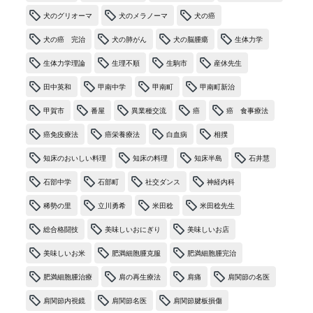
犬のグリオーマ
犬のメラノーマ
犬の癌
犬の癌 完治
犬の肺がん
犬の脳腫瘍
生体力学
生体力学理論
生理不順
生駒市
産休先生
田中英和
甲南中学
甲南町
甲南町新治
甲賀市
番屋
異業種交流
癌
癌 食事療法
癌免疫療法
癌栄養療法
白血病
相撲
知床のおいしい料理
知床の料理
知床半島
石井慧
石部中学
石部町
社交ダンス
神経内科
稀勢の里
立川勇希
米田稔
米田稔先生
総合格闘技
美味しいおにぎり
美味しいお店
美味しいお米
肥満細胞腫克服
肥満細胞腫完治
肥満細胞腫治療
肩の再生療法
肩痛
肩関節の名医
肩関節内視鏡
肩関節名医
肩関節腱板損傷