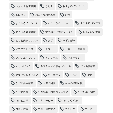
うおぬま倉友農園
うどん
おすすめインソール
おにぎり
おにぎりの有名店
お米
すこぶるインソール
すこぶるウォーカー
すこぶるパンプス
すこぶる健康通販
すこぶる公式オンライン
ちゃんぽん香蘭
とても美味しいお米
ひざ
みずかがみ
アウグストゥス
アスリート
アスリート整復院
アンチエイジング
インソール
ウォーキング
オリンピック
カスタムメイドインソール
ガン免疫療法
クラッシュギャルズ
グリオーマ
グルメ
ケガ
ケガの再生療法
ケガの回復
ケガの早期回復
ケガの治療
ケガを早く回復させる食品
ケガを早く治す
コシヒカリ
コナコーヒー
コロナウイルス
コロナ対策
コロナ自然療法
コンビニ
コーギー