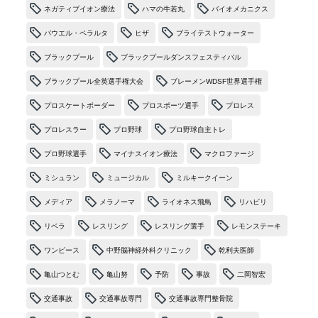
ネガティブイオン療法
ハマの牛若丸
バイオメカニクス
パウエル・ペラルタ
ヒザ
ブライテストウォーター
ブラックプール
ブラックプールダンスフェスティバル
ブラックプール全英選手権大会
ブレーメンWDSF世界選手権
プロスケートボーダー
プロスポーツ選手
プロレス
プロレスラー
プロ野球
プロ野球自主トレ
プロ野球選手
マイナスイオン療法
マクロファージ
ミシュラン
ミュージカル
ミルキークイーン
メディア
メラノーマ
ライオネス飛鳥
リハビリ
リベラ
レスリング
レスリング選手
レモンステーキ
ワンピース
中野脳神経外科クリニック
乾利夫医師
亀山つとむ
亀山努
予防
事故
二岡智宏
交通事故
交通事故専門
交通事故専門整骨院