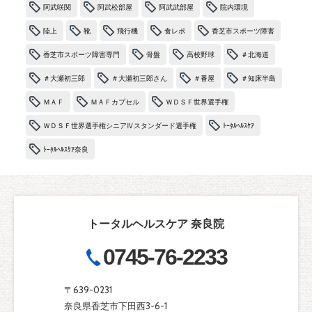
阿武咲関
阿武松部屋
阿武武部屋
院内環境
陸上
靴
飛行機
食レポ
香芝市スポーツ障害
香芝市スポーツ障害専門
骨盤
高校野球
＃北海道
＃大瀬初三郎
＃大瀬初三郎さん
＃番屋
＃知床半島
ＭＡＦ
ＭＡＦカプセル
ＷＤＳＦ世界選手権
ＷＤＳＦ世界選手権シニアⅣスタンダード選手権
ﾄｰﾀﾙﾍﾙｽｹｱ
ﾄｰﾀﾙﾍﾙｽｹｱ奈良
トータルヘルスケア 奈良院
0745-76-2233
〒639-0231
奈良県香芝市下田西3-6-1