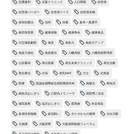
交通裁判
京阪クリニック
人口関節
佐世保
佐世保バーガー
佐世保リベラ
佐世保名物
保存的療法
信州
俳優
倉本一真選手
倉田珠里亜
健康保険
健康寿命
健康食品
元宝塚歌劇団
免役
免疫力
免疫力アップ
免疫力強化
免疫療法
八幡高校
八幡高校野球部
公訴棄却
再生医療
再生未来クリニック
再生治療
再生療法
出張
初乳MAF
力士
北海道
医療
医誠会国際総合病院整形外科
南敏文
南魚沼
南魚沼おにぎり
口腔内メラノーマ
堀部秀二先生
塚田真希
塩沢おにぎり
変異株
外反母趾
多発性骨髄種
多頭飼い
大ケガからの復帰
大白川駅
大相撲
大阪府警
大阪肩関節鏡フォーラム