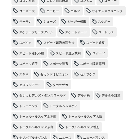
コロナ対策
コロナ自然療法
コンビニ
コーギー
コーギー犬
コーヒー
ゴルフ
サイエンスクリニック
サーモン
シューズ
ジャガー横田
スケボー
スケボーフリースタイル
スケートボード
ストレッチ
スパイク
スピード超過無罪判決
スピード違反
スピード違反不服
スピード違反裁判
スポーツ
スポーツ選手
スポーツ障害
スポーツ障害専門
スヤキ
セカンドオピニオン
セルフケア
ゼロワンアース
タカラヅカ
タナカヒデカズ・ダンスワールド
デルタ株
デルタ株対策
トレーニング
トータルヘルスケア
トータルヘルスケア上本町
トータルヘルスケア大阪
トータルヘルスケア奈良
トータルヘルスケア香芝
ナノバブルオゾン水
ニュース
ニューバランス