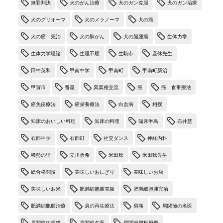
無罪判決
犬のがん治療
犬のガン克服
犬のガン治療
犬のグリオーマ
犬のメラノーマ
犬の癌
犬の癌 完治
犬の肺がん
犬の脳腫瘍
生体力学
生体力学理論
生理不順
生駒市
産休先生
田中英和
甲南中学
甲南町
甲南町新治
甲賀市
番屋
異業種交流
癌
癌 食事療法
癌免疫療法
癌栄養療法
白血病
相撲
知床のおいしい料理
知床の料理
知床半島
石井慧
石部中学
石部町
社交ダンス
神経内科
稀勢の里
立川勇希
米田稔
米田稔先生
総合格闘技
美味しいおにぎり
美味しいお店
美味しいお米
肥満細胞腫克服
肥満細胞腫完治
肥満細胞腫治療
肩の再生療法
肩痛
肩関節の名医
肩関節内視鏡
肩関節名医
肩関節腱板損傷