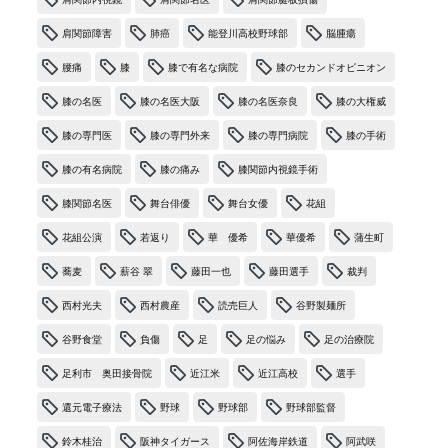
肩関節障害
肺癌
能登川高校野球部
脳腫瘍
腰痛
膝
膝で有名な病院
膝のセカンドオピニオン
膝の名医
膝の名医大阪
膝の名医奈良
膝の大権威
膝の専門医
膝の専門外来
膝の専門病院
膝の手術
膝の有名病院
膝の痛み
膝関節内視鏡手術
膝関節名医
舞台俳優
舞台女優
花組
花組公演
若返り
華 優希
華優希
蒲生町
蕎麦
薪谷 翠
藤田一也
藤田選手
裁判
西村光夫
西村農産
読売巨人
谷野製麺所
谷野食堂
負傷
足
足の悩み
足の治療院
足利市 奥田接骨院
近江米
近江高校
選手
還元電子療法
野球
野球部
野球部監督
鈴木桂治
阪神タイガース
阿佐海岸鉄道
阿武咲