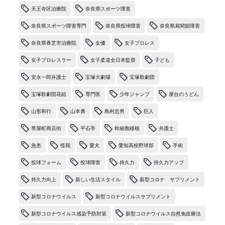
天王寺区治療院
奈良県スポーツ障害
奈良県スポーツ障害専門
奈良県投球障害
奈良県肩関節障害
奈良県香芝市治療院
女優
女子プロレス
女子プロレスラー
女子柔道全日本監督
子ども
安永一郎弁護士
宝塚大劇場
宝塚歌劇団
宝塚歌劇団花組
専門医
少年ジャンプ
屋台のうどん
山形和行
山本勇
島村忠男
巨人
帯屋町商店街
平石亭
幹細胞移植
弁護士
急患
怪我
愛犬
愛知高校野球部
手術
投球フォーム
投球障害
持久力
持久力アップ
持久力向上
新しい生活スタイル
新型コロナ サプリメント
新型コロナウイルス
新型コロナウイルスサプリメント
新型コロナウイルス感染予防対策
新型コロナウイルス自然免疫療法