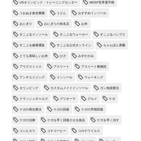
USオリンピック・トレーニングセンター
WDSF世界選手権
うおぬま倉友農園
うどん
おすすめインソール
おにぎり
おにぎりの有名店
お米
すこぶるインソール
すこぶるウォーカー
すこぶるパンプス
すこぶる健康通販
すこぶる公式オンライン
ちゃんぽん香蘭
とても美味しいお米
ひざ
みずかがみ
アウグストゥス
アスリート
アスリート整復院
アンチエイジング
インソール
ウォーキング
オリンピック
カスタムメイドインソール
ガン免疫療法
クラッシュギャルズ
グリオーマ
グルメ
ケガ
ケガの再生療法
ケガの回復
ケガの早期回復
ケガの治療
ケガを早く回復させる食品
ケガを早く治す
コシヒカリ
コナコーヒー
コロナウイルス