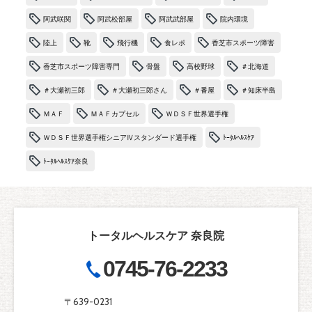
阿武咲関
阿武松部屋
阿武武部屋
院内環境
陸上
靴
飛行機
食レポ
香芝市スポーツ障害
香芝市スポーツ障害専門
骨盤
高校野球
＃北海道
＃大瀬初三郎
＃大瀬初三郎さん
＃番屋
＃知床半島
ＭＡＦ
ＭＡＦカプセル
ＷＤＳＦ世界選手権
ＷＤＳＦ世界選手権シニアⅣスタンダード選手権
ﾄｰﾀﾙﾍﾙｽｹｱ
ﾄｰﾀﾙﾍﾙｽｹｱ奈良
トータルヘルスケア 奈良院
0745-76-2233
〒639-0231