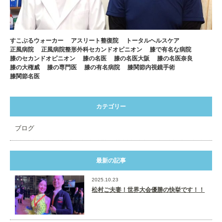
すこぶるウォーカー
アスリート整復院
トータルヘルスケア
正風病院
正風病院整形外科セカンドオピニオン
膝で有名な病院
膝のセカンドオピニオン
膝の名医
膝の名医大阪
膝の名医奈良
膝の大権威
膝の専門医
膝の有名病院
膝関節内視鏡手術
膝関節名医
カテゴリー
ブログ
最新の記事
2025.10.23
松村ご夫妻！世界大会優勝の快挙です！！