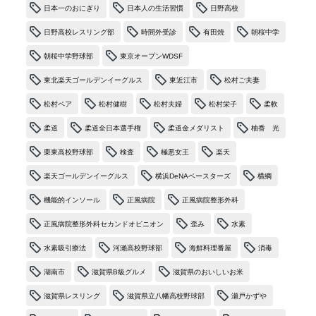
日本一のおにぎり
日本人の生活習慣
日野高校
日野高校レスリング部
時間外受診
有田焼
朝桜中学
朝桜中学野球部
東京オープンWDSF
東北楽天ゴールデンイーグルス
東近江市
松村ご夫妻
松村ペア
松村健樹
松村夫婦
松村栄子
柔軟
柔道
柔道全日本選手権
柔道金メダリスト
柚香 光
栗東高校野球部
検査
極悪女王
楽天
楽天ゴールデンイーグルス
横浜DeNAベースターズ
横綱
機能的インソール
正風病院
正風病院整形外科
正風病院整形外科セカンドオピニオン
歪み
水素
水素吸引療法
河瀨高校野球部
海鮮料理番屋
消毒
湖南市
滋賀県B級グルメ
滋賀県のおいしいお米
滋賀県レスリング
滋賀県立八幡高校野球部
瀬戸かずや