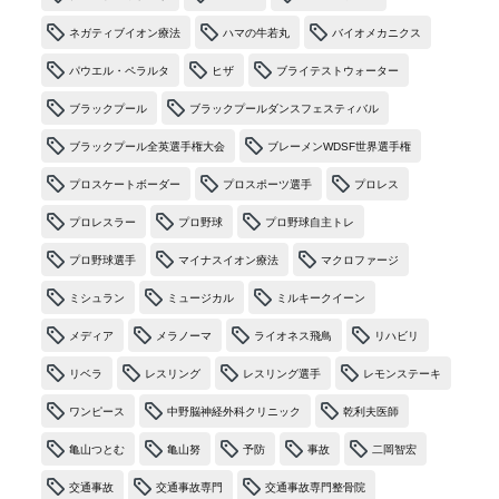
ネガティブイオン療法
ハマの牛若丸
バイオメカニクス
パウエル・ペラルタ
ヒザ
ブライテストウォーター
ブラックプール
ブラックプールダンスフェスティバル
ブラックプール全英選手権大会
ブレーメンWDSF世界選手権
プロスケートボーダー
プロスポーツ選手
プロレス
プロレスラー
プロ野球
プロ野球自主トレ
プロ野球選手
マイナスイオン療法
マクロファージ
ミシュラン
ミュージカル
ミルキークイーン
メディア
メラノーマ
ライオネス飛鳥
リハビリ
リベラ
レスリング
レスリング選手
レモンステーキ
ワンピース
中野脳神経外科クリニック
乾利夫医師
亀山つとむ
亀山努
予防
事故
二岡智宏
交通事故
交通事故専門
交通事故専門整骨院