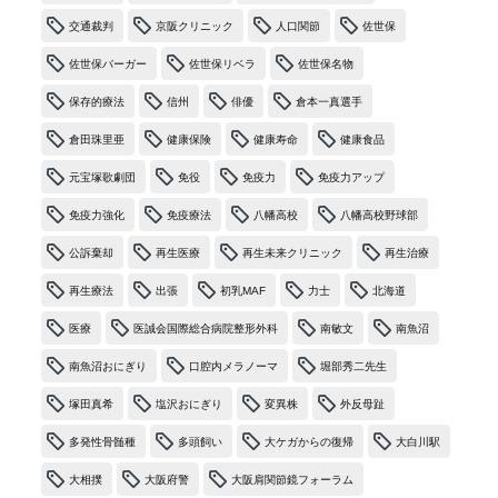
交通裁判
京阪クリニック
人口関節
佐世保
佐世保バーガー
佐世保リベラ
佐世保名物
保存的療法
信州
俳優
倉本一真選手
倉田珠里亜
健康保険
健康寿命
健康食品
元宝塚歌劇団
免役
免疫力
免疫力アップ
免疫力強化
免疫療法
八幡高校
八幡高校野球部
公訴棄却
再生医療
再生未来クリニック
再生治療
再生療法
出張
初乳MAF
力士
北海道
医療
医誠会国際総合病院整形外科
南敏文
南魚沼
南魚沼おにぎり
口腔内メラノーマ
堀部秀二先生
塚田真希
塩沢おにぎり
変異株
外反母趾
多発性骨髄種
多頭飼い
大ケガからの復帰
大白川駅
大相撲
大阪府警
大阪肩関節鏡フォーラム