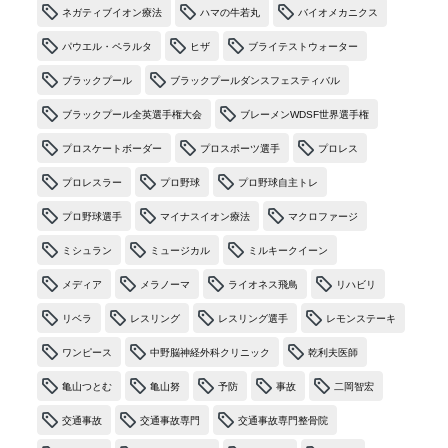
ネガティブイオン療法
ハマの牛若丸
バイオメカニクス
パウエル・ペラルタ
ヒザ
ブライテストウォーター
ブラックプール
ブラックプールダンスフェスティバル
ブラックプール全英選手権大会
ブレーメンWDSF世界選手権
プロスケートボーダー
プロスポーツ選手
プロレス
プロレスラー
プロ野球
プロ野球自主トレ
プロ野球選手
マイナスイオン療法
マクロファージ
ミシュラン
ミュージカル
ミルキークイーン
メディア
メラノーマ
ライオネス飛鳥
リハビリ
リベラ
レスリング
レスリング選手
レモンステーキ
ワンピース
中野脳神経外科クリニック
乾利夫医師
亀山つとむ
亀山努
予防
事故
二岡智宏
交通事故
交通事故専門
交通事故専門整骨院