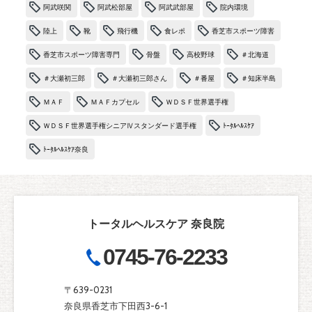
阿武咲関
阿武松部屋
阿武武部屋
院内環境
陸上
靴
飛行機
食レポ
香芝市スポーツ障害
香芝市スポーツ障害専門
骨盤
高校野球
＃北海道
＃大瀬初三郎
＃大瀬初三郎さん
＃番屋
＃知床半島
ＭＡＦ
ＭＡＦカプセル
ＷＤＳＦ世界選手権
ＷＤＳＦ世界選手権シニアⅣスタンダード選手権
ﾄｰﾀﾙﾍﾙｽｹｱ
ﾄｰﾀﾙﾍﾙｽｹｱ奈良
トータルヘルスケア 奈良院
0745-76-2233
〒639-0231
奈良県香芝市下田西3-6-1