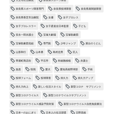
天王寺区治療院
奈良県スポーツ障害
奈良県スポーツ障害専門
奈良県投球障害
奈良県肩関節障害
奈良県香芝市治療院
女優
女子プロレス
女子プロレスラー
女子柔道全日本監督
子ども
安永一郎弁護士
宝塚大劇場
宝塚歌劇団
宝塚歌劇団花組
専門医
少年ジャンプ
屋台のうどん
山形和行
山本勇
島村忠男
巨人
帯屋町商店街
平石亭
幹細胞移植
弁護士
急患
怪我
愛犬
愛知高校野球部
手術
投球フォーム
投球障害
持久力
持久力アップ
持久力向上
新しい生活スタイル
新型コロナ サプリメント
新型コロナウイルス
新型コロナウイルスサプリメント
新型コロナウイルス感染予防対策
新型コロナウイルス自然免疫療法
日本一のおにぎり
日本人の生活習慣
日野高校