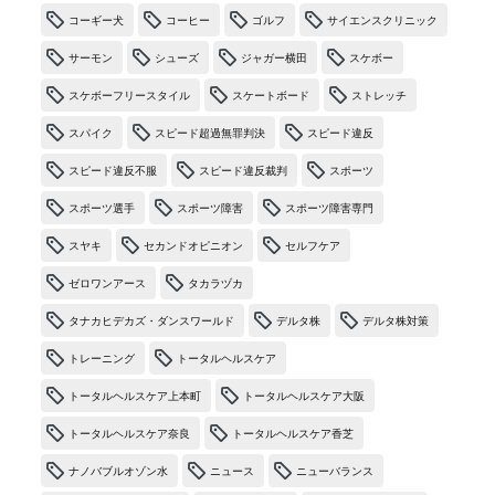
コーギー犬
コーヒー
ゴルフ
サイエンスクリニック
サーモン
シューズ
ジャガー横田
スケボー
スケボーフリースタイル
スケートボード
ストレッチ
スパイク
スピード超過無罪判決
スピード違反
スピード違反不服
スピード違反裁判
スポーツ
スポーツ選手
スポーツ障害
スポーツ障害専門
スヤキ
セカンドオピニオン
セルフケア
ゼロワンアース
タカラヅカ
タナカヒデカズ・ダンスワールド
デルタ株
デルタ株対策
トレーニング
トータルヘルスケア
トータルヘルスケア上本町
トータルヘルスケア大阪
トータルヘルスケア奈良
トータルヘルスケア香芝
ナノバブルオゾン水
ニュース
ニューバランス