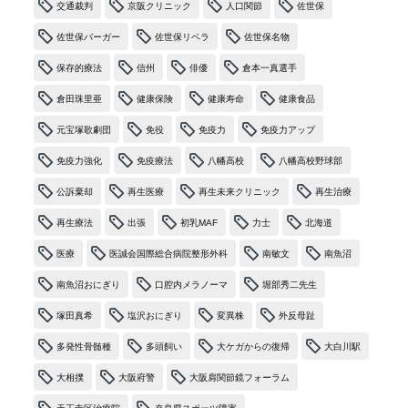
交通裁判
京阪クリニック
人口関節
佐世保
佐世保バーガー
佐世保リベラ
佐世保名物
保存的療法
信州
俳優
倉本一真選手
倉田珠里亜
健康保険
健康寿命
健康食品
元宝塚歌劇団
免役
免疫力
免疫力アップ
免疫力強化
免疫療法
八幡高校
八幡高校野球部
公訴棄却
再生医療
再生未来クリニック
再生治療
再生療法
出張
初乳MAF
力士
北海道
医療
医誠会国際総合病院整形外科
南敏文
南魚沼
南魚沼おにぎり
口腔内メラノーマ
堀部秀二先生
塚田真希
塩沢おにぎり
変異株
外反母趾
多発性骨髄種
多頭飼い
大ケガからの復帰
大白川駅
大相撲
大阪府警
大阪肩関節鏡フォーラム