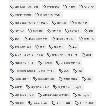
日野高校レスリング部
時間外受診
有田焼
朝桜中学
朝桜中学野球部
東京オープンWDSF
東北楽天ゴールデンイーグルス
東近江市
松村ご夫妻
松村ペア
松村健樹
松村夫婦
松村栄子
柔軟
柔道
柔道全日本選手権
柔道金メダリスト
柚香 光
栗東高校野球部
検査
極悪女王
楽天
楽天ゴールデンイーグルス
横浜DeNAベースターズ
横綱
機能的インソール
正風病院
正風病院整形外科
正風病院整形外科セカンドオピニオン
歪み
水素
水素吸引療法
河瀨高校野球部
海鮮料理番屋
消毒
湖南市
滋賀県B級グルメ
滋賀県のおいしいお米
滋賀県レスリング
滋賀県立八幡高校野球部
瀬戸かずや
無罪判決
犬のがん治療
犬のガン克服
犬のガン治療