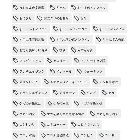
うおぬま倉友農園
うどん
おすすめインソール
おにぎり
おにぎりの有名店
お米
すこぶるインソール
すこぶるウォーカー
すこぶるパンプス
すこぶる健康通販
すこぶる公式オンライン
ちゃんぽん香蘭
とても美味しいお米
ひざ
みずかがみ
アウグストゥス
アスリート
アスリート整復院
アンチエイジング
インソール
ウォーキング
オリンピック
カスタムメイドインソール
ガン免疫療法
クラッシュギャルズ
グリオーマ
グルメ
ケガ
ケガの再生療法
ケガの回復
ケガの早期回復
ケガの治療
ケガを早く回復させる食品
ケガを早く治す
コシヒカリ
コナコーヒー
コロナウイルス
コロナ対策
コロナ自然療法
コンビニ
コーギー