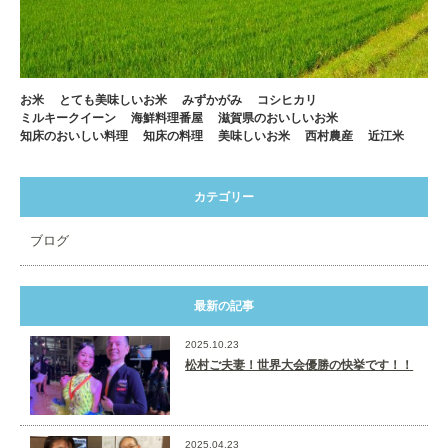
お米
とても美味しいお米
みずかがみ
コシヒカリ
ミルキークイーン
海鮮料理番屋
滋賀県のおいしいお米
知床のおいしい料理
知床の料理
美味しいお米
西村農産
近江米
カテゴリー
ブログ
最新の記事
2025.10.23
松村ご夫妻！世界大会優勝の快挙です！！
2025.04.23