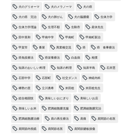
犬のグリオーマ
犬のメラノーマ
犬の癌
犬の癌 完治
犬の肺がん
犬の脳腫瘍
生体力学
生体力学理論
生理不順
生駒市
産休先生
田中英和
甲南中学
甲南町
甲南町新治
甲賀市
番屋
異業種交流
癌
癌 食事療法
癌免疫療法
癌栄養療法
白血病
相撲
知床のおいしい料理
知床の料理
知床半島
石井慧
石部中学
石部町
社交ダンス
神経内科
稀勢の里
立川勇希
米田稔
米田稔先生
総合格闘技
美味しいおにぎり
美味しいお店
美味しいお米
肥満細胞腫克服
肥満細胞腫完治
肥満細胞腫治療
肩の再生療法
肩痛
肩関節の名医
肩関節内視鏡
肩関節名医
肩関節腱板損傷