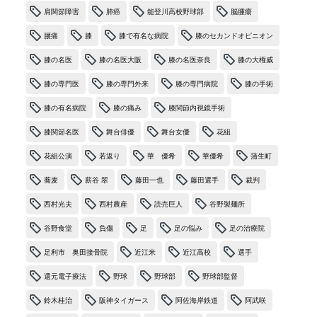
肩関節障害
肺癌
能登川高校野球部
脳腫瘍
腰痛
膝
膝で有名な病院
膝のセカンドオピニオン
膝の名医
膝の名医大阪
膝の名医奈良
膝の大権威
膝の専門医
膝の専門外来
膝の専門病院
膝の手術
膝の有名病院
膝の痛み
膝関節内視鏡手術
膝関節名医
舞台俳優
舞台女優
花組
花組公演
若返り
華 優希
華優希
蒲生町
蕎麦
薪谷 翠
藤田一也
藤田選手
裁判
西村光夫
西村農産
読売巨人
谷野製麺所
谷野食堂
負傷
足
足の悩み
足の治療院
足利市 奥田接骨院
近江米
近江高校
選手
還元電子療法
野球
野球部
野球部監督
鈴木桂治
阪神タイガース
阿佐海岸鉄道
阿武咲