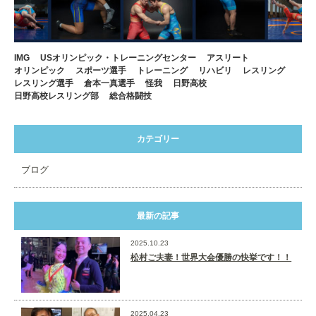
IMG
USオリンピック・トレーニングセンター
アスリート
オリンピック
スポーツ選手
トレーニング
リハビリ
レスリング
レスリング選手
倉本一真選手
怪我
日野高校
日野高校レスリング部
総合格闘技
カテゴリー
ブログ
最新の記事
2025.10.23
松村ご夫妻！世界大会優勝の快挙です！！
2025.04.23