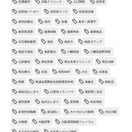
交通裁判
京阪クリニック
人口関節
佐世保
佐世保バーガー
佐世保リベラ
佐世保名物
保存的療法
信州
俳優
倉本一真選手
倉田珠里亜
健康保険
健康寿命
健康食品
元宝塚歌劇団
免役
免疫力
免疫力アップ
免疫力強化
免疫療法
八幡高校
八幡高校野球部
公訴棄却
再生医療
再生未来クリニック
再生治療
再生療法
出張
初乳MAF
力士
北海道
医療
医誠会国際総合病院整形外科
南敏文
南魚沼
南魚沼おにぎり
口腔内メラノーマ
堀部秀二先生
塚田真希
塩沢おにぎり
変異株
外反母趾
多発性骨髄種
多頭飼い
大ケガからの復帰
大白川駅
大相撲
大阪府警
大阪肩関節鏡フォーラム
天王寺区治療院
奈良県スポーツ障害