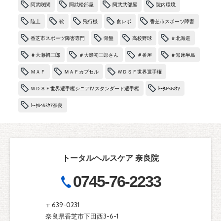
阿武咲関
阿武松部屋
阿武武部屋
院内環境
陸上
靴
飛行機
食レポ
香芝市スポーツ障害
香芝市スポーツ障害専門
骨盤
高校野球
＃北海道
＃大瀬初三郎
＃大瀬初三郎さん
＃番屋
＃知床半島
ＭＡＦ
ＭＡＦカプセル
ＷＤＳＦ世界選手権
ＷＤＳＦ世界選手権シニアⅣスタンダード選手権
ﾄｰﾀﾙﾍﾙｽｹｱ
ﾄｰﾀﾙﾍﾙｽｹｱ奈良
トータルヘルスケア 奈良院
0745-76-2233
〒639-0231
奈良県香芝市下田西3-6-1