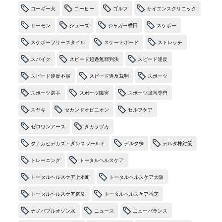
コーギー犬
コーヒー
ゴルフ
サイエンスクリニック
サーモン
シューズ
ジャガー横田
スケボー
スケボーフリースタイル
スケートボード
ストレッチ
スパイク
スピード超過無罪判決
スピード違反
スピード違反不服
スピード違反裁判
スポーツ
スポーツ選手
スポーツ障害
スポーツ障害専門
スヤキ
セカンドオピニオン
セルフケア
ゼロワンアース
タカラヅカ
タナカヒデカズ・ダンスワールド
デルタ株
デルタ株対策
トレーニング
トータルヘルスケア
トータルヘルスケア上本町
トータルヘルスケア大阪
トータルヘルスケア奈良
トータルヘルスケア香芝
ナノバブルオゾン水
ニュース
ニューバランス