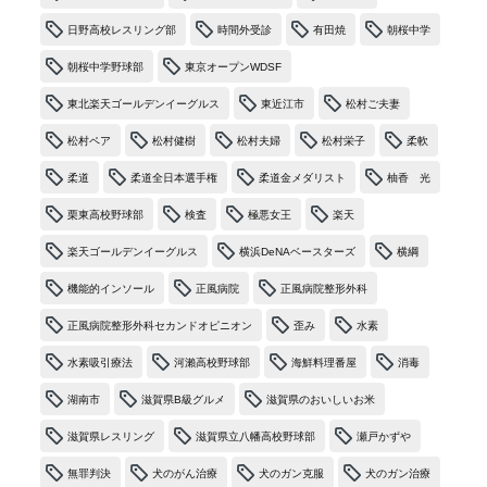
日野高校レスリング部
時間外受診
有田焼
朝桜中学
朝桜中学野球部
東京オープンWDSF
東北楽天ゴールデンイーグルス
東近江市
松村ご夫妻
松村ペア
松村健樹
松村夫婦
松村栄子
柔軟
柔道
柔道全日本選手権
柔道金メダリスト
柚香 光
栗東高校野球部
検査
極悪女王
楽天
楽天ゴールデンイーグルス
横浜DeNAベースターズ
横綱
機能的インソール
正風病院
正風病院整形外科
正風病院整形外科セカンドオピニオン
歪み
水素
水素吸引療法
河瀨高校野球部
海鮮料理番屋
消毒
湖南市
滋賀県B級グルメ
滋賀県のおいしいお米
滋賀県レスリング
滋賀県立八幡高校野球部
瀬戸かずや
無罪判決
犬のがん治療
犬のガン克服
犬のガン治療