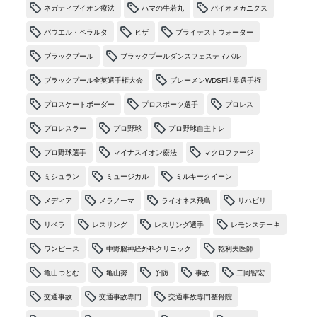
ネガティブイオン療法
ハマの牛若丸
バイオメカニクス
パウエル・ペラルタ
ヒザ
ブライテストウォーター
ブラックプール
ブラックプールダンスフェスティバル
ブラックプール全英選手権大会
ブレーメンWDSF世界選手権
プロスケートボーダー
プロスポーツ選手
プロレス
プロレスラー
プロ野球
プロ野球自主トレ
プロ野球選手
マイナスイオン療法
マクロファージ
ミシュラン
ミュージカル
ミルキークイーン
メディア
メラノーマ
ライオネス飛鳥
リハビリ
リベラ
レスリング
レスリング選手
レモンステーキ
ワンピース
中野脳神経外科クリニック
乾利夫医師
亀山つとむ
亀山努
予防
事故
二岡智宏
交通事故
交通事故専門
交通事故専門整骨院