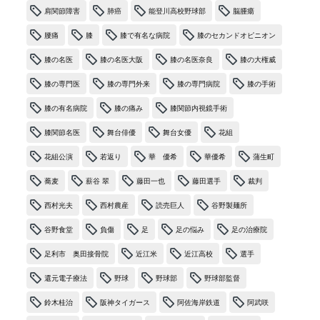
肩関節障害
肺癌
能登川高校野球部
脳腫瘍
腰痛
膝
膝で有名な病院
膝のセカンドオピニオン
膝の名医
膝の名医大阪
膝の名医奈良
膝の大権威
膝の専門医
膝の専門外来
膝の専門病院
膝の手術
膝の有名病院
膝の痛み
膝関節内視鏡手術
膝関節名医
舞台俳優
舞台女優
花組
花組公演
若返り
華 優希
華優希
蒲生町
蕎麦
薪谷 翠
藤田一也
藤田選手
裁判
西村光夫
西村農産
読売巨人
谷野製麺所
谷野食堂
負傷
足
足の悩み
足の治療院
足利市 奥田接骨院
近江米
近江高校
選手
還元電子療法
野球
野球部
野球部監督
鈴木桂治
阪神タイガース
阿佐海岸鉄道
阿武咲