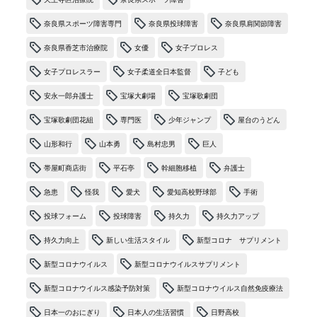
奈良県スポーツ障害専門
奈良県投球障害
奈良県肩関節障害
奈良県香芝市治療院
女優
女子プロレス
女子プロレスラー
女子柔道全日本監督
子ども
安永一郎弁護士
宝塚大劇場
宝塚歌劇団
宝塚歌劇団花組
専門医
少年ジャンプ
屋台のうどん
山形和行
山本勇
島村忠男
巨人
帯屋町商店街
平石亭
幹細胞移植
弁護士
急患
怪我
愛犬
愛知高校野球部
手術
投球フォーム
投球障害
持久力
持久力アップ
持久力向上
新しい生活スタイル
新型コロナ サプリメント
新型コロナウイルス
新型コロナウイルスサプリメント
新型コロナウイルス感染予防対策
新型コロナウイルス自然免疫療法
日本一のおにぎり
日本人の生活習慣
日野高校