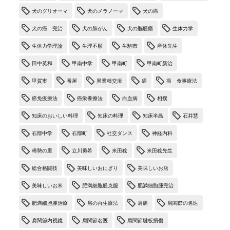
犬のグリオーマ
犬のメラノーマ
犬の癌
犬の癌 完治
犬の肺がん
犬の脳腫瘍
生体力学
生体力学理論
生理不順
生駒市
産休先生
田中英和
甲南中学
甲南町
甲南町新治
甲賀市
番屋
異業種交流
癌
癌 食事療法
癌免疫療法
癌栄養療法
白血病
相撲
知床のおいしい料理
知床の料理
知床半島
石井慧
石部中学
石部町
社交ダンス
神経内科
稀勢の里
立川勇希
米田稔
米田稔先生
総合格闘技
美味しいおにぎり
美味しいお店
美味しいお米
肥満細胞腫克服
肥満細胞腫完治
肥満細胞腫治療
肩の再生療法
肩痛
肩関節の名医
肩関節内視鏡
肩関節名医
肩関節腱板損傷