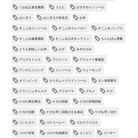
うおぬま倉友農園
うどん
おすすめインソール
おにぎり
おにぎりの有名店
お米
すこぶるインソール
すこぶるウォーカー
すこぶるパンプス
すこぶる健康通販
すこぶる公式オンライン
ちゃんぽん香蘭
とても美味しいお米
ひざ
みずかがみ
アウグストゥス
アスリート
アスリート整復院
アンチエイジング
インソール
ウォーキング
オリンピック
カスタムメイドインソール
ガン免疫療法
クラッシュギャルズ
グリオーマ
グルメ
ケガ
ケガの再生療法
ケガの回復
ケガの早期回復
ケガの治療
ケガを早く回復させる食品
ケガを早く治す
コシヒカリ
コナコーヒー
コロナウイルス
コロナ対策
コロナ自然療法
コンビニ
コーギー