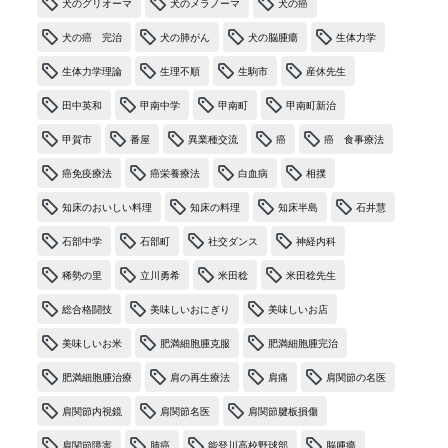
犬のグリオーマ
犬のメラノーマ
犬の癌
犬の癌 完治
犬の肺がん
犬の脳腫瘍
生体力学
生体力学理論
生理不順
生駒市
産休先生
田中英和
甲南中学
甲南町
甲南町新治
甲賀市
番屋
異業種交流
癌
癌 食事療法
癌免疫療法
癌栄養療法
白血病
相撲
知床のおいしい料理
知床の料理
知床半島
石井慧
石部中学
石部町
社交ダンス
神経内科
稀勢の里
立川勇希
米田稔
米田稔先生
総合格闘技
美味しいおにぎり
美味しいお店
美味しいお米
肥満細胞腫克服
肥満細胞腫完治
肥満細胞腫治療
肩の再生療法
肩痛
肩関節の名医
肩関節内視鏡
肩関節名医
肩関節腱板損傷
肩関節障害
肺癌
能登川高校野球部
脳腫瘍