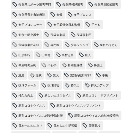
奈良県スポーツ障害専門
奈良県投球障害
奈良県肩関節障害
奈良県香芝市治療院
女優
女子プロレス
女子プロレスラー
女子柔道全日本監督
子ども
安永一郎弁護士
宝塚大劇場
宝塚歌劇団
宝塚歌劇団花組
専門医
少年ジャンプ
屋台のうどん
山形和行
山本勇
島村忠男
巨人
帯屋町商店街
平石亭
幹細胞移植
弁護士
急患
怪我
愛犬
愛知高校野球部
手術
投球フォーム
投球障害
持久力
持久力アップ
持久力向上
新しい生活スタイル
新型コロナ サプリメント
新型コロナウイルス
新型コロナウイルスサプリメント
新型コロナウイルス感染予防対策
新型コロナウイルス自然免疫療法
日本一のおにぎり
日本人の生活習慣
日野高校