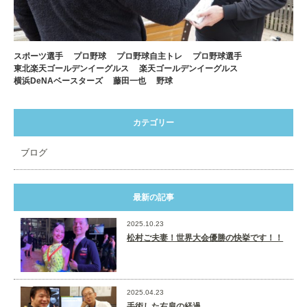
スポーツ選手
プロ野球
プロ野球自主トレ
プロ野球選手
東北楽天ゴールデンイーグルス
楽天ゴールデンイーグルス
横浜DeNAベースターズ
藤田一也
野球
カテゴリー
ブログ
最新の記事
2025.10.23
松村ご夫妻！世界大会優勝の快挙です！！
2025.04.23
手術した右肩の経過