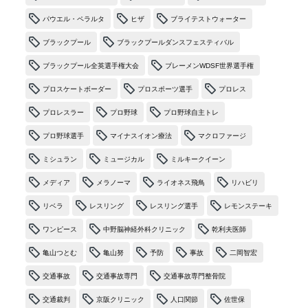
パウエル・ペラルタ
ヒザ
ブライテストウォーター
ブラックプール
ブラックプールダンスフェスティバル
ブラックプール全英選手権大会
ブレーメンWDSF世界選手権
プロスケートボーダー
プロスポーツ選手
プロレス
プロレスラー
プロ野球
プロ野球自主トレ
プロ野球選手
マイナスイオン療法
マクロファージ
ミシュラン
ミュージカル
ミルキークイーン
メディア
メラノーマ
ライオネス飛鳥
リハビリ
リベラ
レスリング
レスリング選手
レモンステーキ
ワンピース
中野脳神経外科クリニック
乾利夫医師
亀山つとむ
亀山努
予防
事故
二岡智宏
交通事故
交通事故専門
交通事故専門整骨院
交通裁判
京阪クリニック
人口関節
佐世保