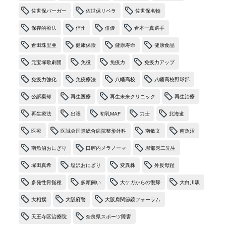
佐世保バーガー
佐世保リベラ
佐世保名物
保存的療法
信州
俳優
倉本一真選手
倉田珠里亜
健康保険
健康寿命
健康食品
元宝塚歌劇団
免役
免疫力
免疫力アップ
免疫力強化
免疫療法
八幡高校
八幡高校野球部
公訴棄却
再生医療
再生未来クリニック
再生治療
再生療法
出張
初乳MAF
力士
北海道
医療
医誠会国際総合病院整形外科
南敏文
南魚沼
南魚沼おにぎり
口腔内メラノーマ
堀部秀二先生
塚田真希
塩沢おにぎり
変異株
外反母趾
多発性骨髄種
多頭飼い
大ケガからの復帰
大白川駅
大相撲
大阪府警
大阪肩関節鏡フォーラム
天王寺区治療院
奈良県スポーツ障害