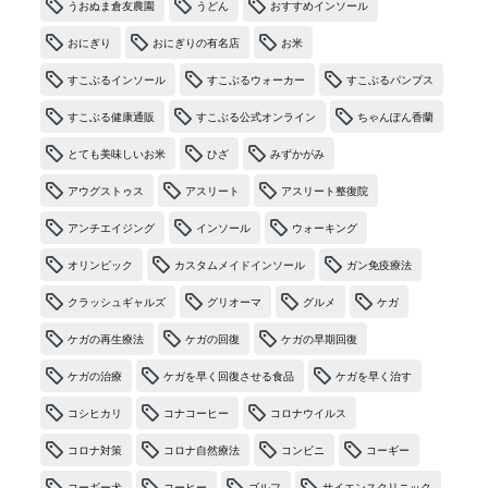
うおぬま倉友農園
うどん
おすすめインソール
おにぎり
おにぎりの有名店
お米
すこぶるインソール
すこぶるウォーカー
すこぶるパンプス
すこぶる健康通販
すこぶる公式オンライン
ちゃんぽん香蘭
とても美味しいお米
ひざ
みずかがみ
アウグストゥス
アスリート
アスリート整復院
アンチエイジング
インソール
ウォーキング
オリンピック
カスタムメイドインソール
ガン免疫療法
クラッシュギャルズ
グリオーマ
グルメ
ケガ
ケガの再生療法
ケガの回復
ケガの早期回復
ケガの治療
ケガを早く回復させる食品
ケガを早く治す
コシヒカリ
コナコーヒー
コロナウイルス
コロナ対策
コロナ自然療法
コンビニ
コーギー
コーギー犬
コーヒー
ゴルフ
サイエンスクリニック