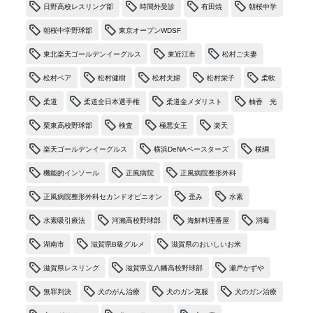
日野高校レスリング部
時間外受診
有田焼
朝桜中学
朝桜中学野球部
東京オープンWDSF
東北楽天ゴールデンイーグルス
東近江市
松村ご夫妻
松村ペア
松村健樹
松村夫婦
松村栄子
柔軟
柔道
柔道全日本選手権
柔道金メダリスト
柚香 光
栗東高校野球部
検査
極悪女王
楽天
楽天ゴールデンイーグルス
横浜DeNAベースターズ
横綱
機能的インソール
正風病院
正風病院整形外科
正風病院整形外科セカンドオピニオン
歪み
水素
水素吸引療法
河瀨高校野球部
海鮮料理番屋
消毒
湖南市
滋賀県B級グルメ
滋賀県のおいしいお米
滋賀県レスリング
滋賀県立八幡高校野球部
瀬戸かずや
無罪判決
犬のがん治療
犬のガン克服
犬のガン治療