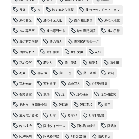
腰痛
膝
膝で有名な病院
膝のセカンドオピニオン
膝の名医
膝の名医大阪
膝の名医奈良
膝の大権威
膝の専門医
膝の専門外来
膝の専門病院
膝の手術
膝の有名病院
膝の痛み
膝関節内視鏡手術
膝関節名医
舞台俳優
舞台女優
花組
花組公演
若返り
華 優希
華優希
蒲生町
蕎麦
薪谷 翠
藤田一也
藤田選手
裁判
西村光夫
西村農産
読売巨人
谷野製麺所
谷野食堂
負傷
足
足の悩み
足の治療院
足利市 奥田接骨院
近江米
近江高校
選手
還元電子療法
野球
野球部
野球部監督
鈴木桂治
阪神タイガース
阿佐海岸鉄道
阿武咲
阿武咲関
阿武松部屋
阿武武部屋
院内環境