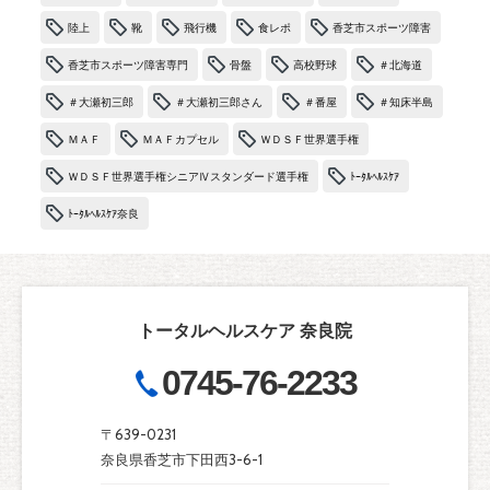
陸上
靴
飛行機
食レポ
香芝市スポーツ障害
香芝市スポーツ障害専門
骨盤
高校野球
＃北海道
＃大瀬初三郎
＃大瀬初三郎さん
＃番屋
＃知床半島
ＭＡＦ
ＭＡＦカプセル
ＷＤＳＦ世界選手権
ＷＤＳＦ世界選手権シニアⅣスタンダード選手権
ﾄｰﾀﾙﾍﾙｽｹｱ
ﾄｰﾀﾙﾍﾙｽｹｱ奈良
トータルヘルスケア 奈良院
0745-76-2233
〒639-0231
奈良県香芝市下田西3-6-1