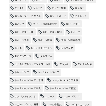
サーモン
シューズ
ジャガー横田
スケボー
スケボーフリースタイル
スケートボード
ストレッチ
スパイク
スピード超過無罪判決
スピード違反
スピード違反不服
スピード違反裁判
スポーツ
スポーツ選手
スポーツ障害
スポーツ障害専門
スヤキ
セカンドオピニオン
セルフケア
ゼロワンアース
タカラヅカ
タナカヒデカズ・ダンスワールド
デルタ株
デルタ株対策
トレーニング
トータルヘルスケア
トータルヘルスケア上本町
トータルヘルスケア大阪
トータルヘルスケア奈良
トータルヘルスケア香芝
ナノバブルオゾン水
ニュース
ニューバランス
ネガティブイオン療法
ハマの牛若丸
バイオメカニクス