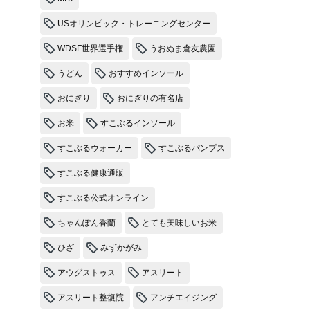
USオリンピック・トレーニングセンター
WDSF世界選手権
うおぬま倉友農園
うどん
おすすめインソール
おにぎり
おにぎりの有名店
お米
すこぶるインソール
すこぶるウォーカー
すこぶるパンプス
すこぶる健康通販
すこぶる公式オンライン
ちゃんぽん香蘭
とても美味しいお米
ひざ
みずかがみ
アウグストゥス
アスリート
アスリート整復院
アンチエイジング