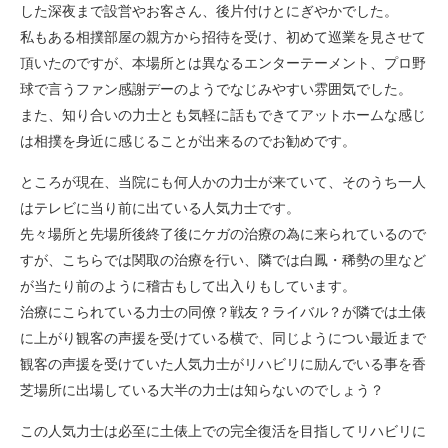
した深夜まで設営やお客さん、後片付けとにぎやかでした。
私もある相撲部屋の親方から招待を受け、初めて巡業を見させて
頂いたのですが、本場所とは異なるエンターテーメント、プロ野
球で言うファン感謝デーのようでなじみやすい雰囲気でした。
また、知り合いの力士とも気軽に話もできてアットホームな感じ
は相撲を身近に感じることが出来るのでお勧めです。
ところが現在、当院にも何人かの力士が来ていて、そのうち一人
はテレビに当り前に出ている人気力士です。
先々場所と先場所後終了後にケガの治療の為に来られているので
すが、こちらでは関取の治療を行い、隣では白鳳・稀勢の里など
が当たり前のように稽古もして出入りもしています。
治療にこられている力士の同僚？戦友？ライバル？が隣では土俵
に上がり観客の声援を受けている横で、同じようについ最近まで
観客の声援を受けていた人気力士がリハビリに励んでいる事を香
芝場所に出場している大半の力士は知らないのでしょう？
この人気力士は必至に土俵上での完全復活を目指してリハビリに