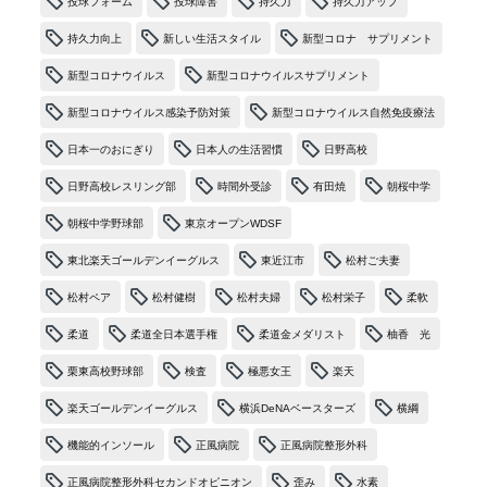
投球フォーム
投球障害
持久力
持久力アップ
持久力向上
新しい生活スタイル
新型コロナ サプリメント
新型コロナウイルス
新型コロナウイルスサプリメント
新型コロナウイルス感染予防対策
新型コロナウイルス自然免疫療法
日本一のおにぎり
日本人の生活習慣
日野高校
日野高校レスリング部
時間外受診
有田焼
朝桜中学
朝桜中学野球部
東京オープンWDSF
東北楽天ゴールデンイーグルス
東近江市
松村ご夫妻
松村ペア
松村健樹
松村夫婦
松村栄子
柔軟
柔道
柔道全日本選手権
柔道金メダリスト
柚香 光
栗東高校野球部
検査
極悪女王
楽天
楽天ゴールデンイーグルス
横浜DeNAベースターズ
横綱
機能的インソール
正風病院
正風病院整形外科
正風病院整形外科セカンドオピニオン
歪み
水素