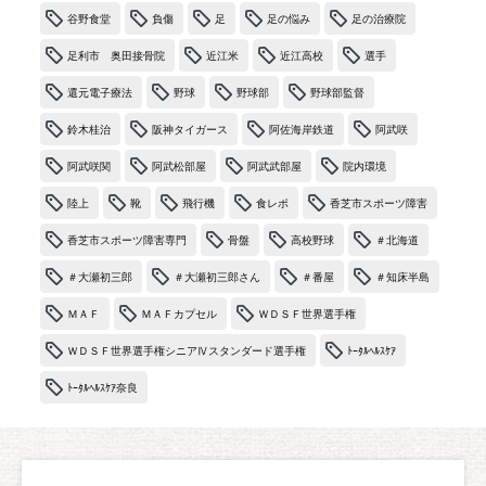
谷野食堂
負傷
足
足の悩み
足の治療院
足利市 奥田接骨院
近江米
近江高校
選手
還元電子療法
野球
野球部
野球部監督
鈴木桂治
阪神タイガース
阿佐海岸鉄道
阿武咲
阿武咲関
阿武松部屋
阿武武部屋
院内環境
陸上
靴
飛行機
食レポ
香芝市スポーツ障害
香芝市スポーツ障害専門
骨盤
高校野球
＃北海道
＃大瀬初三郎
＃大瀬初三郎さん
＃番屋
＃知床半島
ＭＡＦ
ＭＡＦカプセル
ＷＤＳＦ世界選手権
ＷＤＳＦ世界選手権シニアⅣスタンダード選手権
ﾄｰﾀﾙﾍﾙｽｹｱ
ﾄｰﾀﾙﾍﾙｽｹｱ奈良