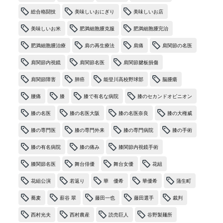
総合格闘技
美味しいおにぎり
美味しいお店
美味しいお米
肥満細胞腫克服
肥満細胞腫完治
肥満細胞腫治療
肩の再生療法
肩痛
肩関節の名医
肩関節内視鏡
肩関節名医
肩関節腱板損傷
肩関節障害
肺癌
能登川高校野球部
脳腫瘍
腰痛
膝
膝で有名な病院
膝のセカンドオピニオン
膝の名医
膝の名医大阪
膝の名医奈良
膝の大権威
膝の専門医
膝の専門外来
膝の専門病院
膝の手術
膝の有名病院
膝の痛み
膝関節内視鏡手術
膝関節名医
舞台俳優
舞台女優
花組
花組公演
若返り
華 優希
華優希
蒲生町
蕎麦
薪谷 翠
藤田一也
藤田選手
裁判
西村光夫
西村農産
読売巨人
谷野製麺所