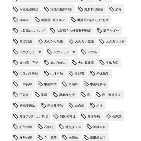
水素吸引療法
河瀨高校野球部
海鮮料理番屋
消毒
湖南市
滋賀県B級グルメ
滋賀県のおいしいお米
滋賀県レスリング
滋賀県立八幡高校野球部
瀬戸かずや
無罪判決
犬のがん治療
犬のガン克服
犬のガン治療
犬のグリオーマ
犬のメラノーマ
犬の癌
犬の癌 完治
犬の肺がん
犬の脳腫瘍
生体力学
生体力学理論
生理不順
生駒市
産休先生
田中英和
甲南中学
甲南町
甲南町新治
甲賀市
番屋
異業種交流
癌
癌 食事療法
癌免疫療法
癌栄養療法
白血病
相撲
知床のおいしい料理
知床の料理
知床半島
石井慧
石部中学
石部町
社交ダンス
神経内科
稀勢の里
立川勇希
米田稔
米田稔先生