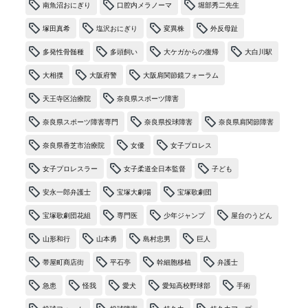
南魚沼おにぎり
口腔内メラノーマ
堀部秀二先生
塚田真希
塩沢おにぎり
変異株
外反母趾
多発性骨髄種
多頭飼い
大ケガからの復帰
大白川駅
大相撲
大阪府警
大阪肩関節鏡フォーラム
天王寺区治療院
奈良県スポーツ障害
奈良県スポーツ障害専門
奈良県投球障害
奈良県肩関節障害
奈良県香芝市治療院
女優
女子プロレス
女子プロレスラー
女子柔道全日本監督
子ども
安永一郎弁護士
宝塚大劇場
宝塚歌劇団
宝塚歌劇団花組
専門医
少年ジャンプ
屋台のうどん
山形和行
山本勇
島村忠男
巨人
帯屋町商店街
平石亭
幹細胞移植
弁護士
急患
怪我
愛犬
愛知高校野球部
手術