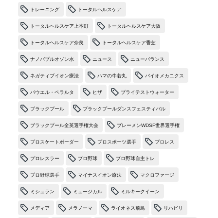
トレーニング
トータルヘルスケア
トータルヘルスケア上本町
トータルヘルスケア大阪
トータルヘルスケア奈良
トータルヘルスケア香芝
ナノバブルオゾン水
ニュース
ニューバランス
ネガティブイオン療法
ハマの牛若丸
バイオメカニクス
パウエル・ペラルタ
ヒザ
ブライテストウォーター
ブラックプール
ブラックプールダンスフェスティバル
ブラックプール全英選手権大会
ブレーメンWDSF世界選手権
プロスケートボーダー
プロスポーツ選手
プロレス
プロレスラー
プロ野球
プロ野球自主トレ
プロ野球選手
マイナスイオン療法
マクロファージ
ミシュラン
ミュージカル
ミルキークイーン
メディア
メラノーマ
ライオネス飛鳥
リハビリ