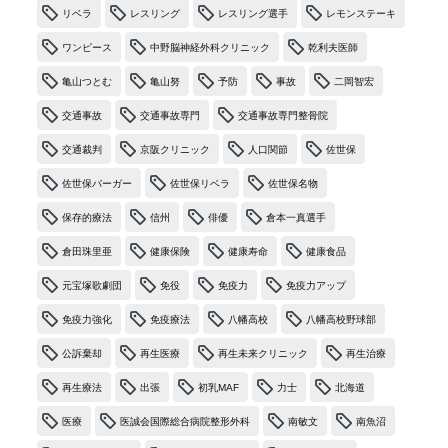
リベラ
レスリング
レスリング選手
レモンステーキ
ワンピース
中野脳神経外科クリニック
乾利夫医師
亀山つとむ
亀山努
予防
事故
二岡智宏
交通事故
交通事故専門
交通事故専門整骨院
交通裁判
京阪クリニック
人口関節
佐世保
佐世保バーガー
佐世保リベラ
佐世保名物
保存的療法
信州
俳優
倉本一真選手
倉田珠里亜
健康保険
健康寿命
健康食品
元宝塚歌劇団
免役
免疫力
免疫力アップ
免疫力強化
免疫療法
八幡高校
八幡高校野球部
公訴棄却
再生医療
再生未来クリニック
再生治療
再生療法
出張
初乳MAF
力士
北海道
医療
医誠会国際総合病院整形外科
南敏文
南魚沼