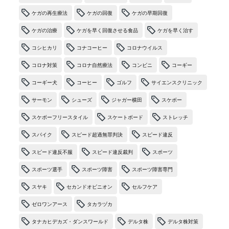
ケガの再生療法
ケガの回復
ケガの早期回復
ケガの治療
ケガを早く回復させる食品
ケガを早く治す
コシヒカリ
コナコーヒー
コロナウイルス
コロナ対策
コロナ自然療法
コンビニ
コーギー
コーギー犬
コーヒー
ゴルフ
サイエンスクリニック
サーモン
シューズ
ジャガー横田
スケボー
スケボーフリースタイル
スケートボード
ストレッチ
スパイク
スピード超過無罪判決
スピード違反
スピード違反不服
スピード違反裁判
スポーツ
スポーツ選手
スポーツ障害
スポーツ障害専門
スヤキ
セカンドオピニオン
セルフケア
ゼロワンアース
タカラヅカ
タナカヒデカズ・ダンスワールド
デルタ株
デルタ株対策