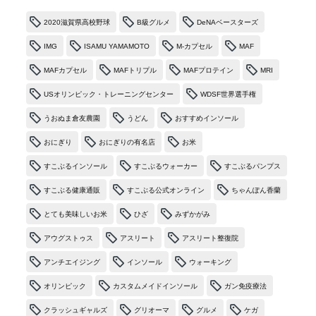
2020滋賀県高校野球
B級グルメ
DeNAベースターズ
IMG
ISAMU YAMAMOTO
M-カプセル
MAF
MAFカプセル
MAFトリプル
MAFプロテイン
MRI
USオリンピック・トレーニングセンター
WDSF世界選手権
うおぬま倉友農園
うどん
おすすめインソール
おにぎり
おにぎりの有名店
お米
すこぶるインソール
すこぶるウォーカー
すこぶるパンプス
すこぶる健康通販
すこぶる公式オンライン
ちゃんぽん香蘭
とても美味しいお米
ひざ
みずかがみ
アウグストゥス
アスリート
アスリート整復院
アンチエイジング
インソール
ウォーキング
オリンピック
カスタムメイドインソール
ガン免疫療法
クラッシュギャルズ
グリオーマ
グルメ
ケガ