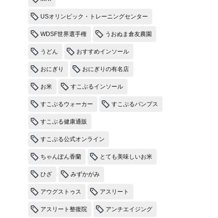
USオリンピック・トレーニングセンター
WDSF世界選手権
うおぬま倉友農園
うどん
おすすめインソール
おにぎり
おにぎりの有名店
お米
すこぶるインソール
すこぶるウォーカー
すこぶるパンプス
すこぶる健康通販
すこぶる公式オンライン
ちゃんぽん香蘭
とても美味しいお米
ひざ
みずかがみ
アウグストゥス
アスリート
アスリート整復院
アンチエイジング