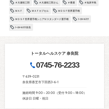
＃大瀬初三郎
＃大瀬初三郎さん
＃番屋
＃知床半島
ＭＡＦ
ＭＡＦカプセル
ＷＤＳＦ世界選手権
ＷＤＳＦ世界選手権シニアⅣスタンダード選手権
ﾄｰﾀﾙﾍﾙｽｹｱ
ﾄｰﾀﾙﾍﾙｽｹｱ奈良
トータルヘルスケア 奈良院
0745-76-2233
〒639-0231
奈良県香芝市下田西3-6-1
施術時間 9:00～20:00（受付 9:00～18:00）
休診日 日曜・祝日