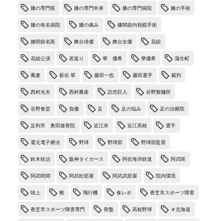
膝の専門医
膝の専門外来
膝の専門病院
膝の手術
膝の有名病院
膝の痛み
膝関節内視鏡手術
膝関節名医
舞台俳優
舞台女優
花組
花組公演
若返り
華 優希
華優希
蒲生町
蕎麦
薪谷 翠
藤田一也
藤田選手
裁判
西村光夫
西村農産
読売巨人
谷野製麺所
谷野食堂
負傷
足
足の悩み
足の治療院
足利市 奥田接骨院
近江米
近江高校
選手
還元電子療法
野球
野球部
野球部監督
鈴木桂治
阪神タイガース
阿佐海岸鉄道
阿武咲
阿武咲関
阿武松部屋
阿武武部屋
院内環境
陸上
靴
飛行機
食レポ
香芝市スポーツ障害
香芝市スポーツ障害専門
骨盤
高校野球
＃北海道