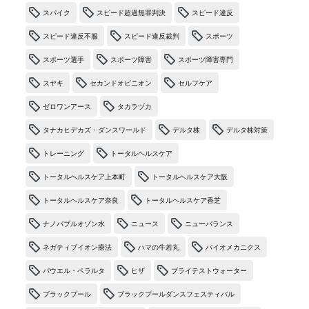
スパイク
スピード超過無罪判決
スピード違反
スピード違反不服
スピード違反裁判
スポーツ
スポーツ選手
スポーツ障害
スポーツ障害専門
スヤキ
セカンドオピニオン
セルフケア
ゼロワンアース
タカラヅカ
タナカヒデカズ・ダンスワールド
デルタ株
デルタ株対策
トレーニング
トータルヘルスケア
トータルヘルスケア上本町
トータルヘルスケア大阪
トータルヘルスケア奈良
トータルヘルスケア香芝
ナノバブルオゾン水
ニュース
ニューバランス
ネガティブイオン療法
ハマの牛若丸
バイオメカニクス
パウエル・ペラルタ
ヒザ
ブライテストウォーター
ブラックプール
ブラックプールダンスフェスティバル