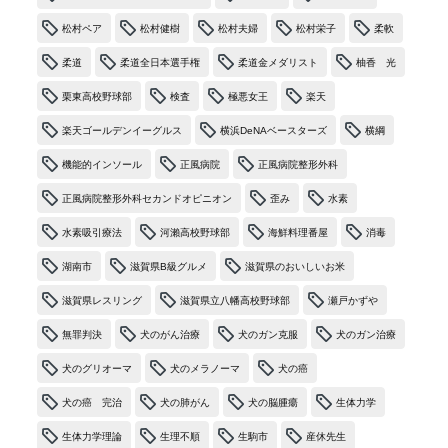
松村ペア
松村健樹
松村夫婦
松村栄子
柔軟
柔道
柔道全日本選手権
柔道金メダリスト
柚香 光
栗東高校野球部
検査
極悪女王
楽天
楽天ゴールデンイーグルス
横浜DeNAベースターズ
横綱
機能的インソール
正風病院
正風病院整形外科
正風病院整形外科セカンドオピニオン
歪み
水素
水素吸引療法
河瀨高校野球部
海鮮料理番屋
消毒
湖南市
滋賀県B級グルメ
滋賀県のおいしいお米
滋賀県レスリング
滋賀県立八幡高校野球部
瀬戸かずや
無罪判決
犬のがん治療
犬のガン克服
犬のガン治療
犬のグリオーマ
犬のメラノーマ
犬の癌
犬の癌 完治
犬の肺がん
犬の脳腫瘍
生体力学
生体力学理論
生理不順
生駒市
産休先生