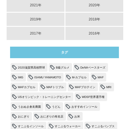
2021年
2020年
2019年
2018年
2017年
2016年
タグ
2020滋賀県高校野球
B級グルメ
DeNAベースターズ
IMG
ISAMU YAMAMOTO
M-カプセル
MAF
MAFカプセル
MAFトリプル
MAFプロテイン
MRI
USオリンピック・トレーニングセンター
WDSF世界選手権
うおぬま倉友農園
うどん
おすすめインソール
おにぎり
おにぎりの有名店
お米
すこぶるインソール
すこぶるウォーカー
すこぶるパンプス