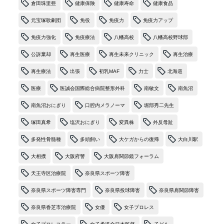
倉田珠里亜
健康保険
健康寿命
健康食品
元宝塚歌劇団
免役
免疫力
免疫力アップ
免疫力強化
免疫療法
八幡高校
八幡高校野球部
公訴棄却
再生医療
再生未来クリニック
再生治療
再生療法
出張
初乳MAF
力士
北海道
医療
医誠会国際総合病院整形外科
南敏文
南魚沼
南魚沼おにぎり
口腔内メラノーマ
堀部秀二先生
塚田真希
塩沢おにぎり
変異株
外反母趾
多発性骨髄種
多頭飼い
大ケガからの復帰
大白川駅
大相撲
大阪府警
大阪肩関節鏡フォーラム
天王寺区治療院
奈良県スポーツ障害
奈良県スポーツ障害専門
奈良県投球障害
奈良県肩関節障害
奈良県香芝市治療院
女優
女子プロレス