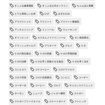
すこぶる健康通販
すこぶる公式オンライン
ちゃんぽん香蘭
とても美味しいお米
ひざ
みずかがみ
アウグストゥス
アスリート
アスリート整復院
アンチエイジング
インソール
ウォーキング
オリンピック
カスタムメイドインソール
ガン免疫療法
クラッシュギャルズ
グリオーマ
グルメ
ケガ
ケガの再生療法
ケガの回復
ケガの早期回復
ケガの治療
ケガを早く回復させる食品
ケガを早く治す
コシヒカリ
コナコーヒー
コロナウイルス
コロナ対策
コロナ自然療法
コンビニ
コーギー
コーギー犬
コーヒー
ゴルフ
サイエンスクリニック
サーモン
シューズ
ジャガー横田
スケボー
スケボーフリースタイル
スケートボード
ストレッチ