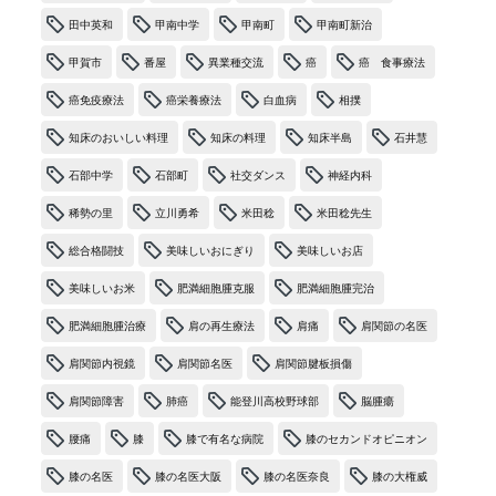
田中英和
甲南中学
甲南町
甲南町新治
甲賀市
番屋
異業種交流
癌
癌 食事療法
癌免疫療法
癌栄養療法
白血病
相撲
知床のおいしい料理
知床の料理
知床半島
石井慧
石部中学
石部町
社交ダンス
神経内科
稀勢の里
立川勇希
米田稔
米田稔先生
総合格闘技
美味しいおにぎり
美味しいお店
美味しいお米
肥満細胞腫克服
肥満細胞腫完治
肥満細胞腫治療
肩の再生療法
肩痛
肩関節の名医
肩関節内視鏡
肩関節名医
肩関節腱板損傷
肩関節障害
肺癌
能登川高校野球部
脳腫瘍
腰痛
膝
膝で有名な病院
膝のセカンドオピニオン
膝の名医
膝の名医大阪
膝の名医奈良
膝の大権威