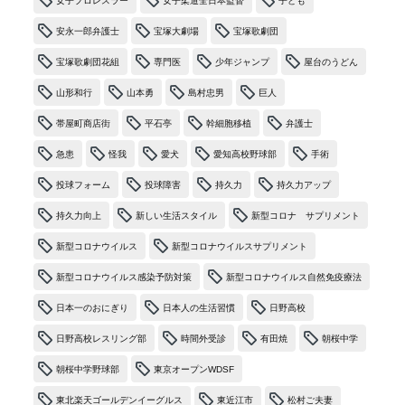
女子プロレスラー
女子柔道全日本監督
子ども
安永一郎弁護士
宝塚大劇場
宝塚歌劇団
宝塚歌劇団花組
専門医
少年ジャンプ
屋台のうどん
山形和行
山本勇
島村忠男
巨人
帯屋町商店街
平石亭
幹細胞移植
弁護士
急患
怪我
愛犬
愛知高校野球部
手術
投球フォーム
投球障害
持久力
持久力アップ
持久力向上
新しい生活スタイル
新型コロナ サプリメント
新型コロナウイルス
新型コロナウイルスサプリメント
新型コロナウイルス感染予防対策
新型コロナウイルス自然免疫療法
日本一のおにぎり
日本人の生活習慣
日野高校
日野高校レスリング部
時間外受診
有田焼
朝桜中学
朝桜中学野球部
東京オープンWDSF
東北楽天ゴールデンイーグルス
東近江市
松村ご夫妻