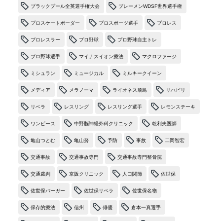
ブラックプール全英選手権大会
ブレーメンWDSF世界選手権
プロスケートボーダー
プロスポーツ選手
プロレス
プロレスラー
プロ野球
プロ野球自主トレ
プロ野球選手
マイナスイオン療法
マクロファージ
ミシュラン
ミュージカル
ミルキークイーン
メディア
メラノーマ
ライオネス飛鳥
リハビリ
リベラ
レスリング
レスリング選手
レモンステーキ
ワンピース
中野脳神経外科クリニック
乾利夫医師
亀山つとむ
亀山努
予防
事故
二岡智宏
交通事故
交通事故専門
交通事故専門整骨院
交通裁判
京阪クリニック
人口関節
佐世保
佐世保バーガー
佐世保リベラ
佐世保名物
保存的療法
信州
俳優
倉本一真選手