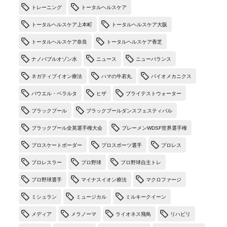
トレーニング
トータルヘルスケア
トータルヘルスケア上本町
トータルヘルスケア大阪
トータルヘルスケア奈良
トータルヘルスケア香芝
ナノバブルオゾン水
ニュース
ニューバランス
ネガティブイオン療法
ハマの牛若丸
バイオメカニクス
パウエル・ペラルタ
ヒザ
ブライテストウォーター
ブラックプール
ブラックプールダンスフェスティバル
ブラックプール全英選手権大会
ブレーメンWDSF世界選手権
プロスケートボーダー
プロスポーツ選手
プロレス
プロレスラー
プロ野球
プロ野球自主トレ
プロ野球選手
マイナスイオン療法
マクロファージ
ミシュラン
ミュージカル
ミルキークイーン
メディア
メラノーマ
ライオネス飛鳥
リハビリ