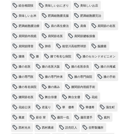
総合格闘技
美味しいおにぎり
美味しいお店
美味しいお米
肥満細胞腫克服
肥満細胞腫完治
肥満細胞腫治療
肩の再生療法
肩痛
肩関節の名医
肩関節内視鏡
肩関節名医
肩関節腱板損傷
肩関節障害
肺癌
能登川高校野球部
脳腫瘍
腰痛
膝
膝で有名な病院
膝のセカンドオピニオン
膝の名医
膝の名医大阪
膝の名医奈良
膝の大権威
膝の専門医
膝の専門外来
膝の専門病院
膝の手術
膝の有名病院
膝の痛み
膝関節内視鏡手術
膝関節名医
舞台俳優
舞台女優
花組
花組公演
若返り
華 優希
華優希
蒲生町
蕎麦
薪谷 翠
藤田一也
藤田選手
裁判
西村光夫
西村農産
読売巨人
谷野製麺所