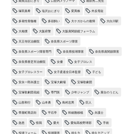
南魚沼おにぎり
口腔内メラノーマ
堀部秀二先生
塚田真希
塩沢おにぎり
変異株
外反母趾
多発性骨髄種
多頭飼い
大ケガからの復帰
大白川駅
大相撲
大阪府警
大阪肩関節鏡フォーラム
天王寺区治療院
奈良県スポーツ障害
奈良県スポーツ障害専門
奈良県投球障害
奈良県肩関節障害
奈良県香芝市治療院
女優
女子プロレス
女子プロレスラー
女子柔道全日本監督
子ども
安永一郎弁護士
宝塚大劇場
宝塚歌劇団
宝塚歌劇団花組
専門医
少年ジャンプ
屋台のうどん
山形和行
山本勇
島村忠男
巨人
帯屋町商店街
平石亭
幹細胞移植
弁護士
急患
怪我
愛犬
愛知高校野球部
手術
投球フォーム
投球障害
持久力
持久力アップ