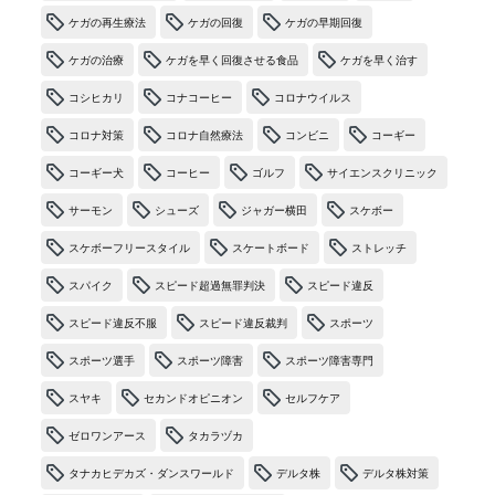
ケガの再生療法
ケガの回復
ケガの早期回復
ケガの治療
ケガを早く回復させる食品
ケガを早く治す
コシヒカリ
コナコーヒー
コロナウイルス
コロナ対策
コロナ自然療法
コンビニ
コーギー
コーギー犬
コーヒー
ゴルフ
サイエンスクリニック
サーモン
シューズ
ジャガー横田
スケボー
スケボーフリースタイル
スケートボード
ストレッチ
スパイク
スピード超過無罪判決
スピード違反
スピード違反不服
スピード違反裁判
スポーツ
スポーツ選手
スポーツ障害
スポーツ障害専門
スヤキ
セカンドオピニオン
セルフケア
ゼロワンアース
タカラヅカ
タナカヒデカズ・ダンスワールド
デルタ株
デルタ株対策