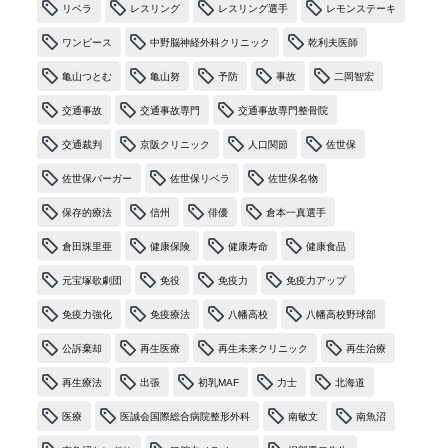
リベラ
レスリング
レスリング選手
レモンステーキ
ワンピース
中野脳神経外科クリニック
乾利夫医師
亀山つとむ
亀山努
予防
事故
二岡智宏
交通事故
交通事故専門
交通事故専門整骨院
交通裁判
京阪クリニック
人口関節
佐世保
佐世保バーガー
佐世保リベラ
佐世保名物
保存的療法
信州
俳優
倉本一真選手
倉田珠里亜
健康保険
健康寿命
健康食品
元宝塚歌劇団
免役
免疫力
免疫力アップ
免疫力強化
免疫療法
八幡高校
八幡高校野球部
公訴棄却
再生医療
再生未来クリニック
再生治療
再生療法
出張
初乳MAF
力士
北海道
医療
医誠会国際総合病院整形外科
南敏文
南魚沼