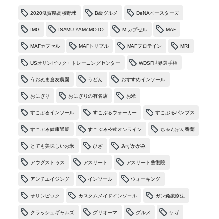
2020滋賀県高校野球
B級グルメ
DeNAベースターズ
IMG
ISAMU YAMAMOTO
M-カプセル
MAF
MAFカプセル
MAFトリプル
MAFプロテイン
MRI
USオリンピック・トレーニングセンター
WDSF世界選手権
うおぬま倉友農園
うどん
おすすめインソール
おにぎり
おにぎりの有名店
お米
すこぶるインソール
すこぶるウォーカー
すこぶるパンプス
すこぶる健康通販
すこぶる公式オンライン
ちゃんぽん香蘭
とても美味しいお米
ひざ
みずかがみ
アウグストゥス
アスリート
アスリート整復院
アンチエイジング
インソール
ウォーキング
オリンピック
カスタムメイドインソール
ガン免疫療法
クラッシュギャルズ
グリオーマ
グルメ
ケガ