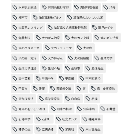
水素吸引療法
河瀨高校野球部
海鮮料理番屋
消毒
湖南市
滋賀県B級グルメ
滋賀県のおいしいお米
滋賀県レスリング
滋賀県立八幡高校野球部
瀬戸かずや
無罪判決
犬のがん治療
犬のガン克服
犬のガン治療
犬のグリオーマ
犬のメラノーマ
犬の癌
犬の癌 完治
犬の肺がん
犬の脳腫瘍
生体力学
生体力学理論
生理不順
生駒市
産休先生
田中英和
甲南中学
甲南町
甲南町新治
甲賀市
番屋
異業種交流
癌
癌 食事療法
癌免疫療法
癌栄養療法
白血病
相撲
知床のおいしい料理
知床の料理
知床半島
石井慧
石部中学
石部町
社交ダンス
神経内科
稀勢の里
立川勇希
米田稔
米田稔先生