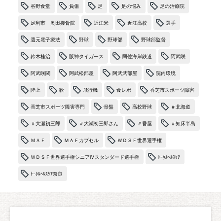
谷野食堂
負傷
足
足の悩み
足の治療院
足利市 奥田接骨院
近江米
近江高校
選手
還元電子療法
野球
野球部
野球部監督
鈴木桂治
阪神タイガース
阿佐海岸鉄道
阿武咲
阿武咲関
阿武松部屋
阿武武部屋
院内環境
陸上
靴
飛行機
食レポ
香芝市スポーツ障害
香芝市スポーツ障害専門
骨盤
高校野球
＃北海道
＃大瀬初三郎
＃大瀬初三郎さん
＃番屋
＃知床半島
ＭＡＦ
ＭＡＦカプセル
ＷＤＳＦ世界選手権
ＷＤＳＦ世界選手権シニアⅣスタンダード選手権
ﾄｰﾀﾙﾍﾙｽｹｱ
ﾄｰﾀﾙﾍﾙｽｹｱ奈良