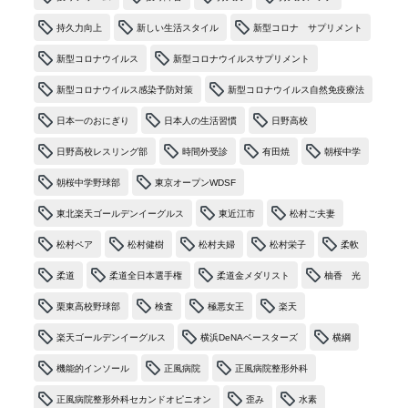
持久力向上
新しい生活スタイル
新型コロナ サプリメント
新型コロナウイルス
新型コロナウイルスサプリメント
新型コロナウイルス感染予防対策
新型コロナウイルス自然免疫療法
日本一のおにぎり
日本人の生活習慣
日野高校
日野高校レスリング部
時間外受診
有田焼
朝桜中学
朝桜中学野球部
東京オープンWDSF
東北楽天ゴールデンイーグルス
東近江市
松村ご夫妻
松村ペア
松村健樹
松村夫婦
松村栄子
柔軟
柔道
柔道全日本選手権
柔道金メダリスト
柚香 光
栗東高校野球部
検査
極悪女王
楽天
楽天ゴールデンイーグルス
横浜DeNAベースターズ
横綱
機能的インソール
正風病院
正風病院整形外科
正風病院整形外科セカンドオピニオン
歪み
水素