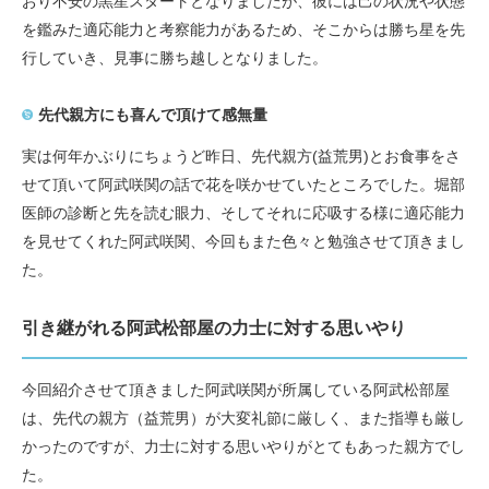
おり不安の黒星スタートとなりましたが、彼には己の状況や状態
を鑑みた適応能力と考察能力があるため、そこからは勝ち星を先
行していき、見事に勝ち越しとなりました。
先代親方にも喜んで頂けて感無量
実は何年かぶりにちょうど昨日、先代親方(益荒男)とお食事をさ
せて頂いて阿武咲関の話で花を咲かせていたところでした。堀部
医師の診断と先を読む眼力、そしてそれに応吸する様に適応能力
を見せてくれた阿武咲関、今回もまた色々と勉強させて頂きまし
た。
引き継がれる阿武松部屋の力士に対する思いやり
今回紹介させて頂きました阿武咲関が所属している阿武松部屋
は、先代の親方（益荒男）が大変礼節に厳しく、また指導も厳し
かったのですが、力士に対する思いやりがとてもあった親方でし
た。