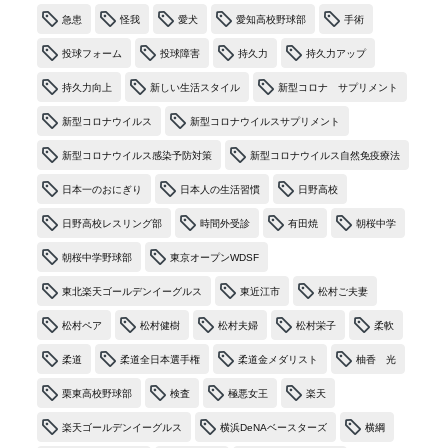
急患
怪我
愛犬
愛知高校野球部
手術
投球フォーム
投球障害
持久力
持久力アップ
持久力向上
新しい生活スタイル
新型コロナ サプリメント
新型コロナウイルス
新型コロナウイルスサプリメント
新型コロナウイルス感染予防対策
新型コロナウイルス自然免疫療法
日本一のおにぎり
日本人の生活習慣
日野高校
日野高校レスリング部
時間外受診
有田焼
朝桜中学
朝桜中学野球部
東京オープンWDSF
東北楽天ゴールデンイーグルス
東近江市
松村ご夫妻
松村ペア
松村健樹
松村夫婦
松村栄子
柔軟
柔道
柔道全日本選手権
柔道金メダリスト
柚香 光
栗東高校野球部
検査
極悪女王
楽天
楽天ゴールデンイーグルス
横浜DeNAベースターズ
横綱