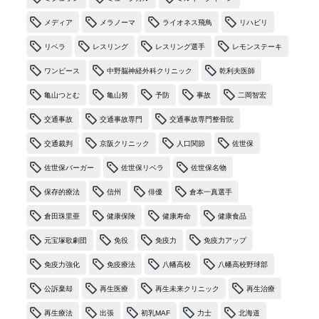
メディア
メラノーマ
ライオネス飛鳥
リハビリ
リベラ
レスリング
レスリング選手
レモンステーキ
ワンピース
中野脳神経外科クリニック
乾利夫医師
亀山つとむ
亀山努
予防
事故
二岡智宏
交通事故
交通事故専門
交通事故専門整骨院
交通裁判
京阪クリニック
人口関節
佐世保
佐世保バーガー
佐世保リベラ
佐世保名物
保存的療法
信州
俳優
倉本一真選手
倉田珠里亜
健康保険
健康寿命
健康食品
元宝塚歌劇団
免役
免疫力
免疫力アップ
免疫力強化
免疫療法
八幡高校
八幡高校野球部
公訴棄却
再生医療
再生未来クリニック
再生治療
再生療法
出張
初乳MAF
力士
北海道