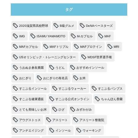
タグ
2020滋賀県高校野球
B級グルメ
DeNAベースターズ
IMG
ISAMU YAMAMOTO
M-カプセル
MAF
MAFカプセル
MAFトリプル
MAFプロテイン
MRI
USオリンピック・トレーニングセンター
WDSF世界選手権
うおぬま倉友農園
うどん
おすすめインソール
おにぎり
おにぎりの有名店
お米
すこぶるインソール
すこぶるウォーカー
すこぶるパンプス
すこぶる健康通販
すこぶる公式オンライン
ちゃんぽん香蘭
とても美味しいお米
ひざ
みずかがみ
アウグストゥス
アスリート
アスリート整復院
アンチエイジング
インソール
ウォーキング