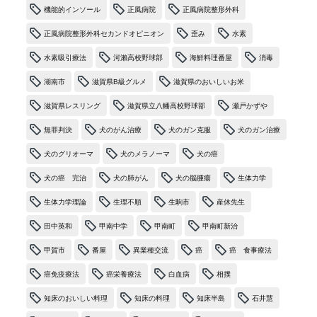
機能的インソール
正風病院
正風病院整形外科
正風病院整形外科セカンドオピニオン
歪み
水素
水素吸引療法
河瀨高校野球部
海鮮料理番屋
消毒
湖南市
滋賀県B級グルメ
滋賀県のおいしいお米
滋賀県レスリング
滋賀県立八幡高校野球部
瀬戸かずや
無罪判決
犬のがん治療
犬のガン克服
犬のガン治療
犬のグリオーマ
犬のメラノーマ
犬の癌
犬の癌 完治
犬の肺がん
犬の脳腫瘍
生体力学
生体力学理論
生理不順
生駒市
産休先生
田中英和
甲南中学
甲南町
甲南町新治
甲賀市
番屋
異業種交流
癌
癌 食事療法
癌免疫療法
癌栄養療法
白血病
相撲
知床のおいしい料理
知床の料理
知床半島
石井慧