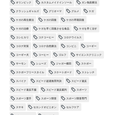
オリンピック
カスタムメイドインソール
ガン免疫療法
クラッシュギャルズ
グリオーマ
グルメ
ケガ
ケガの再生療法
ケガの回復
ケガの早期回復
ケガの治療
ケガを早く回復させる食品
ケガを早く治す
コシヒカリ
コナコーヒー
コロナウイルス
コロナ対策
コロナ自然療法
コンビニ
コーギー
コーギー犬
コーヒー
ゴルフ
サイエンスクリニック
サーモン
シューズ
ジャガー横田
スケボー
スケボーフリースタイル
スケートボード
ストレッチ
スパイク
スピード超過無罪判決
スピード違反
スピード違反不服
スピード違反裁判
スポーツ
スポーツ選手
スポーツ障害
スポーツ障害専門
スヤキ
セカンドオピニオン
セルフケア