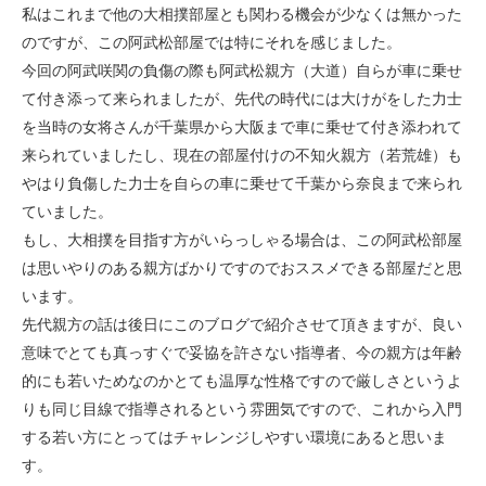
私はこれまで他の大相撲部屋とも関わる機会が少なくは無かった
のですが、この阿武松部屋では特にそれを感じました。
今回の阿武咲関の負傷の際も阿武松親方（大道）自らが車に乗せ
て付き添って来られましたが、先代の時代には大けがをした力士
を当時の女将さんが千葉県から大阪まで車に乗せて付き添われて
来られていましたし、現在の部屋付けの不知火親方（若荒雄）も
やはり負傷した力士を自らの車に乗せて千葉から奈良まで来られ
ていました。
もし、大相撲を目指す方がいらっしゃる場合は、この阿武松部屋
は思いやりのある親方ばかりですのでおススメできる部屋だと思
います。
先代親方の話は後日にこのブログで紹介させて頂きますが、良い
意味でとても真っすぐで妥協を許さない指導者、今の親方は年齢
的にも若いためなのかとても温厚な性格ですので厳しさというよ
りも同じ目線で指導されるという雰囲気ですので、これから入門
する若い方にとってはチャレンジしやすい環境にあると思いま
す。