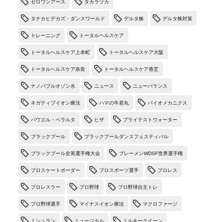
ゼロワンアース
タカラヅカ
タナカヒデカズ・ダンスワールド
デルタ株
デルタ株対策
トレーニング
トータルヘルスケア
トータルヘルスケア上本町
トータルヘルスケア大阪
トータルヘルスケア奈良
トータルヘルスケア香芝
ナノバブルオゾン水
ニュース
ニューバランス
ネガティブイオン療法
ハマの牛若丸
バイオメカニクス
パウエル・ペラルタ
ヒザ
ブライテストウォーター
ブラックプール
ブラックプールダンスフェスティバル
ブラックプール全英選手権大会
ブレーメンWDSF世界選手権
プロスケートボーダー
プロスポーツ選手
プロレス
プロレスラー
プロ野球
プロ野球自主トレ
プロ野球選手
マイナスイオン療法
マクロファージ
ミシュラン
ミュージカル
ミルキークイーン