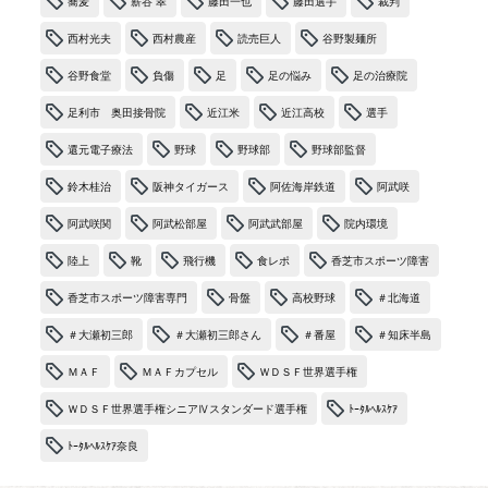
蕎麦
薪谷 翠
藤田一也
藤田選手
裁判
西村光夫
西村農産
読売巨人
谷野製麺所
谷野食堂
負傷
足
足の悩み
足の治療院
足利市 奥田接骨院
近江米
近江高校
選手
還元電子療法
野球
野球部
野球部監督
鈴木桂治
阪神タイガース
阿佐海岸鉄道
阿武咲
阿武咲関
阿武松部屋
阿武武部屋
院内環境
陸上
靴
飛行機
食レポ
香芝市スポーツ障害
香芝市スポーツ障害専門
骨盤
高校野球
＃北海道
＃大瀬初三郎
＃大瀬初三郎さん
＃番屋
＃知床半島
ＭＡＦ
ＭＡＦカプセル
ＷＤＳＦ世界選手権
ＷＤＳＦ世界選手権シニアⅣスタンダード選手権
ﾄｰﾀﾙﾍﾙｽｹｱ
ﾄｰﾀﾙﾍﾙｽｹｱ奈良