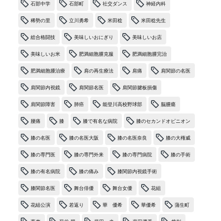
石部中学
石部町
社交ダンス
神経内科
稀勢の里
立川勇希
米田稔
米田稔先生
総合格闘技
美味しいおにぎり
美味しいお店
美味しいお米
肥満細胞腫克服
肥満細胞腫完治
肥満細胞腫治療
肩の再生療法
肩痛
肩関節の名医
肩関節内視鏡
肩関節名医
肩関節腱板損傷
肩関節障害
肺癌
能登川高校野球部
脳腫瘍
腰痛
膝
膝で有名な病院
膝のセカンドオピニオン
膝の名医
膝の名医大阪
膝の名医奈良
膝の大権威
膝の専門医
膝の専門外来
膝の専門病院
膝の手術
膝の有名病院
膝の痛み
膝関節内視鏡手術
膝関節名医
舞台俳優
舞台女優
花組
花組公演
若返り
華 優希
華優希
蒲生町