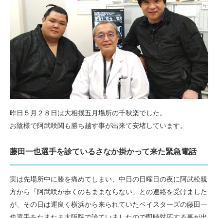
昨日５月２８日は大相撲五月場所の千秋楽でした。
お陰様で阿武咲関も勝ち越す事が出来て安堵しています。
藤田一也選手を診ているさなか掛かって来た緊急電話
実は先場所中に膝を痛めてしまい、中日の日曜日の夜に阿武松親
方から「阿武咲が歩くのもままならない」との連絡を受けました
が、その日は運良く横浜から来られていたベイスターズの藤田一
也選手をたまたま大阪院で診ていましたので即時対応する事が出