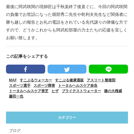
最後に阿武咲関の現師匠は千秋楽終了後直ぐに、今回の阿武咲関
の負傷でお世話になった堀部秀二先生や乾利夫先生など関係者に
勝ち越しの報告とお礼の電話をされている先代譲りの律儀な方で
すので、どうかこれからも阿武松部屋の力士たちの応援を宜しく
お願い致します。
この記事をシェアする
MAF
すこぶるウォーカー
すこぶる健康通販
アスリート整復院
スポーツ選手
スポーツ障害
トータルヘルスケア奈良
トータルヘルスケア香芝
ヒザ
ブライテストウォーター
膝の大権威
藤田一也
カテゴリー
ブログ