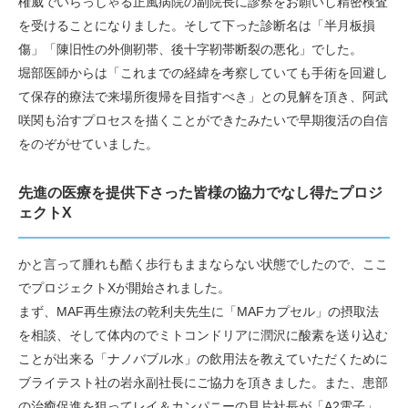
権威でいらっしゃる正風病院の副院長に診察をお願いし精密検査
を受けることになりました。そして下った診断名は「半月板損
傷」「陳旧性の外側靭帯、後十字靭帯断裂の悪化」でした。
堀部医師からは「これまでの経緯を考察していても手術を回避し
て保存的療法で来場所復帰を目指すべき」との見解を頂き、阿武
咲関も治すプロセスを描くことができたみたいで早期復活の自信
をのぞがせていました。
先進の医療を提供下さった皆様の協力でなし得たプロジ
ェクトX
かと言って腫れも酷く歩行もままならない状態でしたので、ここ
でプロジェクトXが開始されました。
まず、MAF再生療法の乾利夫先生に「MAFカプセル」の摂取法
を相談、そして体内のでミトコンドリアに潤沢に酸素を送り込む
ことが出来る「ナノバブル水」の飲用法を教えていただくために
ブライテスト社の岩永副社長にご協力を頂きました。また、患部
の治癒促進を狙ってレイ＆カンパニーの見片社長が「A2電子」