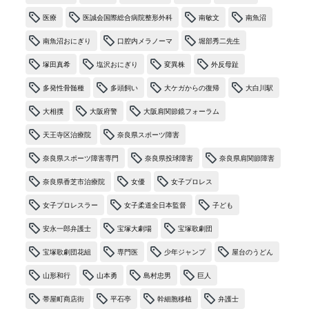
医療
医誠会国際総合病院整形外科
南敏文
南魚沼
南魚沼おにぎり
口腔内メラノーマ
堀部秀二先生
塚田真希
塩沢おにぎり
変異株
外反母趾
多発性骨髄種
多頭飼い
大ケガからの復帰
大白川駅
大相撲
大阪府警
大阪肩関節鏡フォーラム
天王寺区治療院
奈良県スポーツ障害
奈良県スポーツ障害専門
奈良県投球障害
奈良県肩関節障害
奈良県香芝市治療院
女優
女子プロレス
女子プロレスラー
女子柔道全日本監督
子ども
安永一郎弁護士
宝塚大劇場
宝塚歌劇団
宝塚歌劇団花組
専門医
少年ジャンプ
屋台のうどん
山形和行
山本勇
島村忠男
巨人
帯屋町商店街
平石亭
幹細胞移植
弁護士