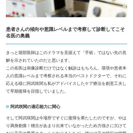
患者さんの傾向や意識レベルまで考察して診断してこそ
名医の奥義
きっと堀部医師はこのドラマを見据えて「手術」ではない先の見
解を示されていたのだと思います。
この名医は画像診断だけではなく触診はもちろん、環境や患者本
人の意識レベルまで考察される本当のベストドクターで、それに
応える様に阿武咲関も私がアドバイスしたケア療法を創意工夫し
て早期復帰を目指していました。
阿武咲関の適応能力に関心
そして阿武咲関は今場所ですぐに復帰を果たしたのですが、やは
り満身創痍！稽古があまり出来ていなかったため力強さに欠けて