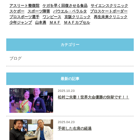
アスリート整復院
ケガを早く回復させる食品
サイエンスクリニック
スケボー
スポーツ障害
パウエル・ペラルタ
プロスケートボーダー
プロスポーツ選手
ワンピース
京阪クリニック
再生未来クリニック
少年ジャンプ
山本勇
ＭＡＦ
ＭＡＦカプセル
カテゴリー
ブログ
最新の記事
2025.10.23
松村ご夫妻！世界大会優勝の快挙です！！
2025.04.23
手術した右肩の経過