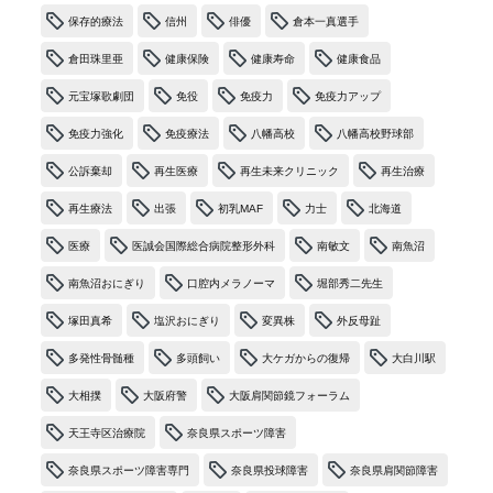
保存的療法
信州
俳優
倉本一真選手
倉田珠里亜
健康保険
健康寿命
健康食品
元宝塚歌劇団
免役
免疫力
免疫力アップ
免疫力強化
免疫療法
八幡高校
八幡高校野球部
公訴棄却
再生医療
再生未来クリニック
再生治療
再生療法
出張
初乳MAF
力士
北海道
医療
医誠会国際総合病院整形外科
南敏文
南魚沼
南魚沼おにぎり
口腔内メラノーマ
堀部秀二先生
塚田真希
塩沢おにぎり
変異株
外反母趾
多発性骨髄種
多頭飼い
大ケガからの復帰
大白川駅
大相撲
大阪府警
大阪肩関節鏡フォーラム
天王寺区治療院
奈良県スポーツ障害
奈良県スポーツ障害専門
奈良県投球障害
奈良県肩関節障害