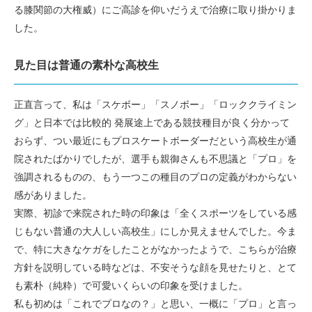
る膝関節の大権威）にご高診を仰いだうえで治療に取り掛かりま
した。
見た目は普通の素朴な高校生
正直言って、私は「スケボー」「スノボー」「ロッククライミン
グ」と日本では比較的 発展途上である競技種目が良く分かって
おらず、つい最近にもプロスケートボーダーだという高校生が通
院されたばかりでしたが、選手も親御さんも不思議と「プロ」を
強調されるものの、もう一つこの種目のプロの定義がわからない
感がありました。
実際、初診で来院された時の印象は「全くスポーツをしている感
じもない普通の大人しい高校生」にしか見えませんでした。今ま
で、特に大きなケガをしたことがなかったようで、こちらが治療
方針を説明している時などは、不安そうな顔を見せたりと、とて
も素朴（純粋）で可愛いくらいの印象を受けました。
私も初めは「これでプロなの？」と思い、一概に「プロ」と言っ