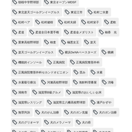
朝桜中学野球部
東京オープンWDSF
東北楽天ゴールデンイーグルス
東近江市
松村ご夫妻
松村ペア
松村健樹
松村夫婦
松村栄子
柔軟
柔道
柔道全日本選手権
柔道金メダリスト
柚香 光
栗東高校野球部
検査
極悪女王
楽天
楽天ゴールデンイーグルス
横浜DeNAベースターズ
横綱
機能的インソール
正風病院
正風病院整形外科
正風病院整形外科セカンドオピニオン
歪み
水素
水素吸引療法
河瀨高校野球部
海鮮料理番屋
消毒
湖南市
滋賀県B級グルメ
滋賀県のおいしいお米
滋賀県レスリング
滋賀県立八幡高校野球部
瀬戸かずや
無罪判決
犬のがん治療
犬のガン克服
犬のガン治療
犬のグリオーマ
犬のメラノーマ
犬の癌