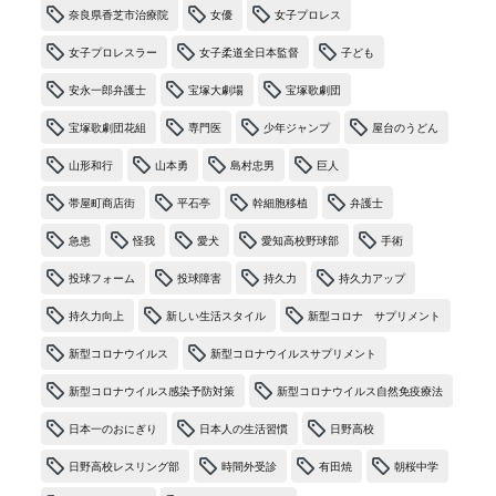
奈良県香芝市治療院
女優
女子プロレス
女子プロレスラー
女子柔道全日本監督
子ども
安永一郎弁護士
宝塚大劇場
宝塚歌劇団
宝塚歌劇団花組
専門医
少年ジャンプ
屋台のうどん
山形和行
山本勇
島村忠男
巨人
帯屋町商店街
平石亭
幹細胞移植
弁護士
急患
怪我
愛犬
愛知高校野球部
手術
投球フォーム
投球障害
持久力
持久力アップ
持久力向上
新しい生活スタイル
新型コロナ サプリメント
新型コロナウイルス
新型コロナウイルスサプリメント
新型コロナウイルス感染予防対策
新型コロナウイルス自然免疫療法
日本一のおにぎり
日本人の生活習慣
日野高校
日野高校レスリング部
時間外受診
有田焼
朝桜中学