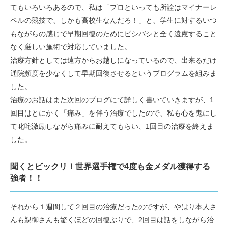
てもいろいろあるので、私は「プロといっても所詮はマイナーレ
ベルの競技で、しかも高校生なんだろ！」と、学生に対するいつ
もながらの感じで早期回復のためにビシバシと全く遠慮すること
なく厳しい施術で対応していました。
治療方針としては遠方からお越しになっているので、出来るだけ
通院頻度を少なくして早期回復させるというプログラムを組みま
した。
治療のお話はまた次回のブログにて詳しく書いていきますが、1
回目はとにかく「痛み」を伴う治療でしたので、私も心を鬼にし
て叱咤激励しながら痛みに耐えてもらい、1回目の治療を終えま
した。
聞くとビックリ！世界選手権で4度も金メダル獲得する
強者！！
それから１週間して２回目の治療だったのですが、やはり本人さ
んも親御さんも驚くほどの回復ぶりで、2回目は話をしながら治