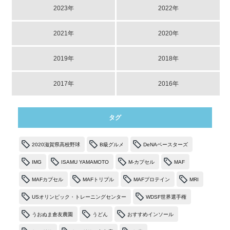
2023年
2022年
2021年
2020年
2019年
2018年
2017年
2016年
タグ
2020滋賀県高校野球
B級グルメ
DeNAベースターズ
IMG
ISAMU YAMAMOTO
M-カプセル
MAF
MAFカプセル
MAFトリプル
MAFプロテイン
MRI
USオリンピック・トレーニングセンター
WDSF世界選手権
うおぬま倉友農園
うどん
おすすめインソール