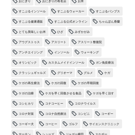
おにぎり
おにぎりの有名店
お米
すこぶるインソール
すこぶるウォーカー
すこぶるパンプス
すこぶる健康通販
すこぶる公式オンライン
ちゃんぽん香蘭
とても美味しいお米
ひざ
みずかがみ
アウグストゥス
アスリート
アスリート整復院
アンチエイジング
インソール
ウォーキング
オリンピック
カスタムメイドインソール
ガン免疫療法
クラッシュギャルズ
グリオーマ
グルメ
ケガ
ケガの再生療法
ケガの回復
ケガの早期回復
ケガの治療
ケガを早く回復させる食品
ケガを早く治す
コシヒカリ
コナコーヒー
コロナウイルス
コロナ対策
コロナ自然療法
コンビニ
コーギー
コーギー犬
コーヒー
ゴルフ
サイエンスクリニック
サーモン
シューズ
ジャガー横田
スケボー