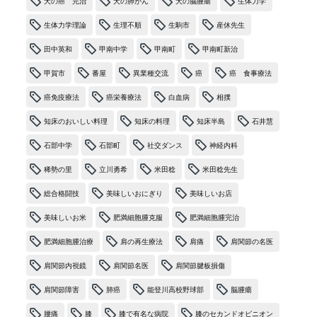
犬の癌 完治
犬の肺がん
犬の脳腫瘍
生体力学
生体力学理論
生理不順
生駒市
産休先生
田中英和
甲南中学
甲南町
甲南町新治
甲賀市
番屋
異業種交流
癌
癌 食事療法
癌免疫療法
癌栄養療法
白血病
相撲
知床のおいしい料理
知床の料理
知床半島
石井慧
石部中学
石部町
社交ダンス
神経内科
稀勢の里
立川勇希
米田稔
米田稔先生
総合格闘技
美味しいおにぎり
美味しいお店
美味しいお米
肥満細胞腫克服
肥満細胞腫完治
肥満細胞腫治療
肩の再生療法
肩痛
肩関節の名医
肩関節内視鏡
肩関節名医
肩関節腱板損傷
肩関節障害
肺癌
能登川高校野球部
脳腫瘍
腰痛
膝
膝で有名な病院
膝のセカンドオピニオン