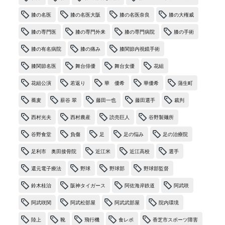
膝の名医
膝の名医大阪
膝の名医奈良
膝の大権威
膝の専門医
膝の専門外来
膝の専門病院
膝の手術
膝の有名病院
膝の痛み
膝関節内視鏡手術
膝関節名医
舞台俳優
舞台女優
花組
花組公演
若返り
華 優希
華優希
蒲生町
蕎麦
薪谷 翠
藤田一也
藤田選手
裁判
西村光夫
西村農産
読売巨人
谷野製麺所
谷野食堂
負傷
足
足の悩み
足の治療院
足利市 奥田接骨院
近江米
近江高校
選手
還元電子療法
野球
野球部
野球部監督
鈴木桂治
阪神タイガース
阿佐海岸鉄道
阿武咲
阿武咲関
阿武松部屋
阿武武部屋
院内環境
陸上
靴
飛行機
食レポ
香芝市スポーツ障害