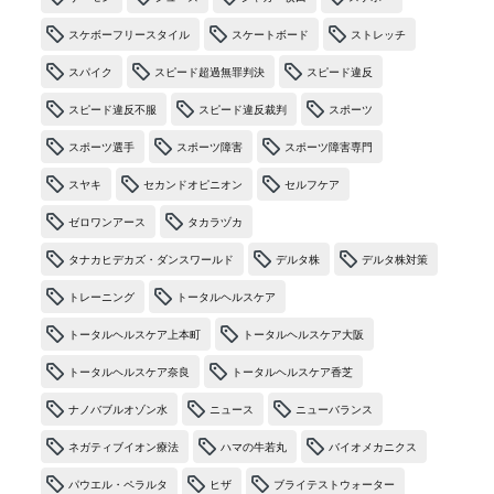
スケボーフリースタイル
スケートボード
ストレッチ
スパイク
スピード超過無罪判決
スピード違反
スピード違反不服
スピード違反裁判
スポーツ
スポーツ選手
スポーツ障害
スポーツ障害専門
スヤキ
セカンドオピニオン
セルフケア
ゼロワンアース
タカラヅカ
タナカヒデカズ・ダンスワールド
デルタ株
デルタ株対策
トレーニング
トータルヘルスケア
トータルヘルスケア上本町
トータルヘルスケア大阪
トータルヘルスケア奈良
トータルヘルスケア香芝
ナノバブルオゾン水
ニュース
ニューバランス
ネガティブイオン療法
ハマの牛若丸
バイオメカニクス
パウエル・ペラルタ
ヒザ
ブライテストウォーター