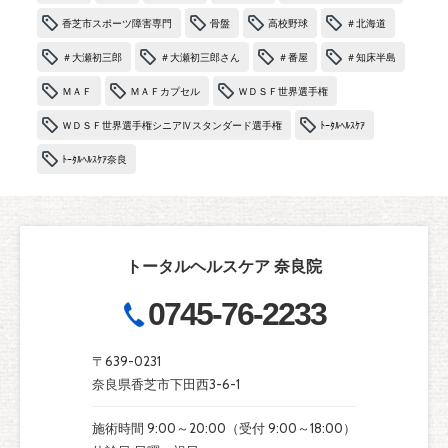
香芝市スポーツ障害専門
骨盤
高校野球
＃北海道
＃大瀬初三郎
＃大瀬初三郎さん
＃番屋
＃知床半島
ＭＡＦ
ＭＡＦカプセル
ＷＤＳＦ世界選手権
ＷＤＳＦ世界選手権シニアⅣスタンダード選手権
ﾄｰﾀﾙﾍﾙｽｹｱ
ﾄｰﾀﾙﾍﾙｽｹｱ奈良
トータルヘルスケア 奈良院
0745-76-2233
〒639-0231
奈良県香芝市下田西3-6-1
施術時間 9:00～20:00（受付 9:00～18:00）