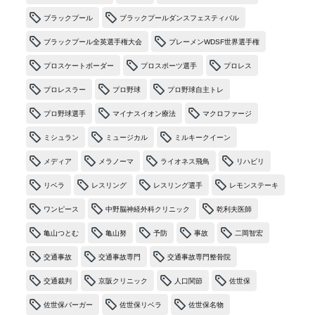
ブラックプール
ブラックプールダンスフェスティバル
ブラックプール全英選手権大会
ブレーメンWDSF世界選手権
プロスケートボーダー
プロスポーツ選手
プロレス
プロレスラー
プロ野球
プロ野球自主トレ
プロ野球選手
マイナスイオン療法
マクロファージ
ミシュラン
ミュージカル
ミルキークイーン
メディア
メラノーマ
ライオネス飛鳥
リハビリ
リベラ
レスリング
レスリング選手
レモンステーキ
ワンピース
中野脳神経外科クリニック
乾利夫医師
亀山つとむ
亀山努
予防
事故
二岡智宏
交通事故
交通事故専門
交通事故専門整骨院
交通裁判
京阪クリニック
人口関節
佐世保
佐世保バーガー
佐世保リベラ
佐世保名物