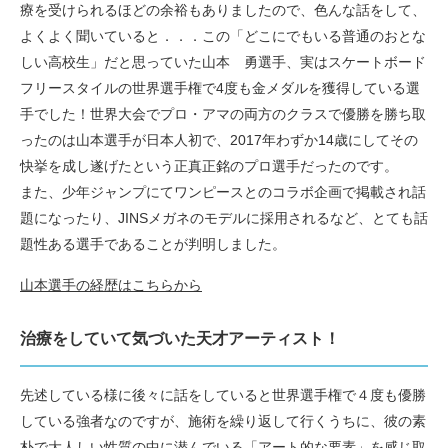
療を受けられるほどの余裕もありましたので、色んな話をして、
よくよく聞いていると．．．この「どこにでもいる普通のおとな
しい高校生」だと思っていた山本 勇選手、実はスケートボード
フリースタイルの世界選手権で4度も金メダルを獲得している選
手でした！世界大会でプロ・アマの両方のクラスで優勝を勝ち取
ったのは山本選手が日本人初で、2017年わずか14歳にしてその
快挙を成し遂げたという正真正銘のプロ選手だったのです。
また、少年ジャンプにてワンピースとのコラボ企画で掲載され話
題になったり、JINSメガネのモデルに採用されるなど、とても話
題性ある選手であることが判明しました。
山本選手の経歴はこちらから
治療をしていて気づいた天才アーティスト！
先述している様に後々に話をしていると世界選手権で４度も優勝
している強者なのですが、施術を繰り返して行くうちに、彼の素
朴で大人しい性質の中に潜んでいる「アート的な要素」を感じ取