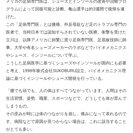
メリカの足病専門医は、シューズとインソールの改善や治療プロ
グラムによって回復可能と診断。亀山選手は約3週間で復帰を遂
げた。
この「足病専門医」とは膝痛、外反母趾など足のトラブル専門の
医者で、当時日本では認知すらされていない医療。衝撃を受けた
立川は、以降アメリカに頻繁に渡り足病専門医、足底板技師に師
事。大学や有名シューズメーカーのラボなどでバイオメカニクス
やシューズ、インソールについて学ぶ。
こうした足病医学に基づくシューズやインソールが国内にも必要
と考え、1998年株式会社SUKOBURU設立、バイオメカニクス理
論に基づくインソールやシューズ開発を行っている。
「腰でも頭でも、人の体はすべてつながっています。人間はその
生活習慣、姿勢、職業、スポーツなどで、どうしても体が歪んで
しまうもの。
その歪みが時には体のつながりを崩し、痛みになって表れるので
す。病院などで原因が見つからない場合は、これに該当すること
がとても多い。