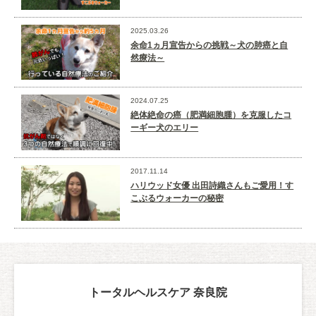
2025.03.26
余命1ヵ月宣告からの挑戦～犬の肺癌と自
然療法～
2024.07.25
絶体絶命の癌（肥満細胞腫）を克服したコ
ーギー犬のエリー
2017.11.14
ハリウッド女優 出田詩織さんもご愛用！す
こぶるウォーカーの秘密
トータルヘルスケア 奈良院